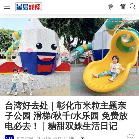
繁
简
台湾好去处｜彰化市米粒主题亲
子公园 滑梯/秋千/水乐园 免费放
电必去！｜糖甜双姝生活日记
更新时间：18:00 2026-05-11 HKT
ST+