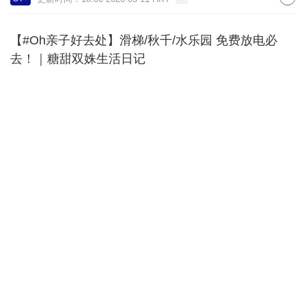
【#Oh亲子好去处】滑梯/秋千/水乐园 免费放电必
去！｜糖甜双姝生活日记