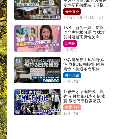
夫妇22万购750呎两房户
零地基直接组装 实测9个
月激赞
海外置业
2026-08-06 06:00 HKT
TVB「新闻一姐」陈嘉
欣罕失控极可爱 畀林超
英叫姐姐现魔性笑声 自
嘲是姨姨获网民激赞
影视圈
9小时前
33岁港男突中风半身瘫
痪 母拖3日先报警 网民
震惊：执返条命系神迹
自爆2个恶习｜Juicy叮
时事热话
22小时前
外籍专才据报陆续回流
香港 钟情低税率不惜减
薪 带动写字楼豪宅及学
位竞争「香港已重现生
商业创科
机」
16小时前