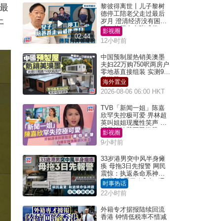
人最
黎彼得离世丨儿子黎树
德停工陪老父走过最后
上
岁月 澄清经济没有困
难：传闻有夸张成份
影视圈
02:44
12小时前
中国预制屋热销美澳墨
夫妇22万购750呎两房户
零地基直接组装 实测9个
月激赞
海外置业
2026-08-06 06:00 HKT
TVB「新闻一姐」陈嘉
欣罕失控极可爱 畀林超
英叫姐姐现魔性笑声 自
嘲是姨姨获网民激赞
影视圈
9小时前
33岁港男突中风半身瘫
痪 母拖3日先报警 网民
震惊：执返条命系神迹
自爆2个恶习｜Juicy叮
时事热话
22小时前
外籍专才据报陆续回流
香港 钟情低税率不惜减