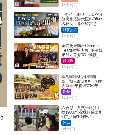
13小时前
「你个frd废！」JUPAS
放榜炫耀港大医科Offer
名校女生嚣张留言惹众
怒 医学院澄清：宣称
时事热话
「40.5分获录取」不符事
13小时前
实｜Juicy叮
佘诗曼疑胸压Chrome
Hearts型男老板 俯身疑
跟对方背脊零距离接触
网民惊呼：企侧边唔
影视圈
得？
13小时前
檀岛咖啡饼店回归港
岛！预告新店8月下旬太
古重开 年初结束80年历
史湾仔总店
饮食
14小时前
六合彩︱头奖一注独中
得1900万 搅珠结果出炉
即刻入嚟对冧巴！
0
社会
9小时前