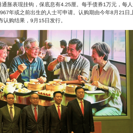
通胀表现挂钩，保底息有4.25厘。每手债券1万元，每
967年或之前出生的人士可申请。认购期由今年8月21日
公布认购结果，9月15日发行。