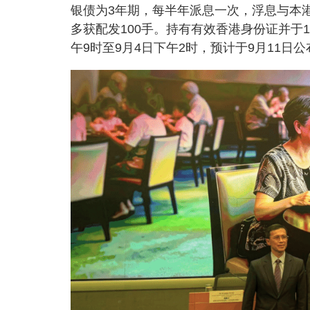
银债为3年期，每半年派息一次，浮息与本港
多获配发100手。持有有效香港身份证并于1
午9时至9月4日下午2时，预计于9月11日