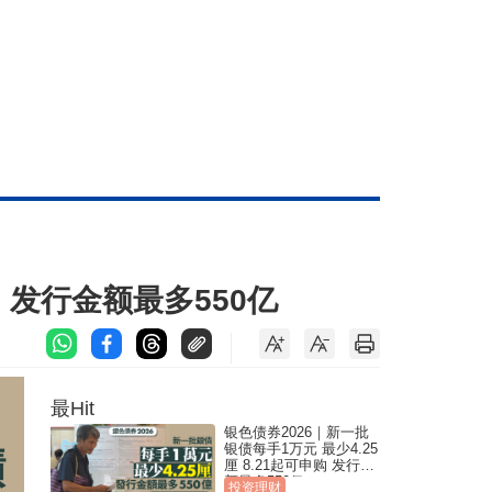
购 发行金额最多550亿
最Hit
银色债券2026｜新一批
银债每手1万元 最少4.25
厘 8.21起可申购 发行金
额最多550亿
投资理财