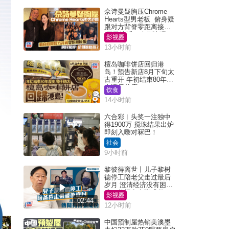
佘诗曼疑胸压Chrome
Hearts型男老板 俯身疑
跟对方背脊零距离接触
网民惊呼：企侧边唔
影视圈
得？
13小时前
檀岛咖啡饼店回归港
岛！预告新店8月下旬太
古重开 年初结束80年历
史湾仔总店
饮食
14小时前
六合彩︱头奖一注独中
得1900万 搅珠结果出炉
即刻入嚟对冧巴！
社会
9小时前
黎彼得离世丨儿子黎树
德停工陪老父走过最后
岁月 澄清经济没有困
难：传闻有夸张成份
影视圈
02:44
12小时前
中国预制屋热销美澳墨