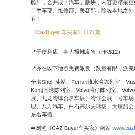
舱》，合并成「汽车」版块，内容更精采更
二手车部、维修部、美容部，除咗本地之外
有！
《CazBuyer 车买家》1171期
📍于便利店、各大报摊发售（HK$12）
📍亦在以下地点免费派发（数量有限，派完
全港Shell 油站、Ferrari浅水湾陈列室、Ma
Kong荃湾陈列室、Volvo湾仔陈列室、Volv
展、九龙湾综合名车展、湾仔会展一号车场
理、八方汽车、白石高尔夫球场、大埔船会
东名车馆
➡️浏览《CAZ Buyer车买家》网站
www.caz