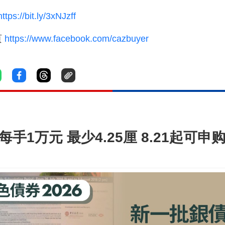
ttps://bit.ly/3xNJzff
页
https://www.facebook.com/cazbuyer
手1万元 最少4.25厘 8.21起可申