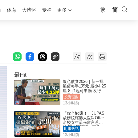
繁
简
育
体育
大湾区
专栏
更多
最Hit
银色债券2026｜新一批
银债每手1万元 最少4.25
厘 8.21起可申购 发行金
额最多550亿
投资理财
13小时前
「你个frd废！」JUPAS
放榜炫耀港大医科Offer
名校女生嚣张留言惹众
怒 医学院澄清：宣称
时事热话
「40.5分获录取」不符事
13小时前
实｜Juicy叮