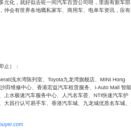
多元化，就好似去咗一间汽车百货公司咁，里面有新车部
，仲会有世界各地嘅私家车、商用车、电单车资讯，应有
即止）：
serati浅水湾陈列室、Toyota九龙湾旗舰店、MINI Hong
o沙田维修中心、香港宏益汽车租赁服务、i-Auto Mall 智
、上水极速汽车服务中心、人汽名车荟、NTI快速汽车护
、大昌行认可易手车、香港汽车城、九龙城优质名车城、
buyer.com