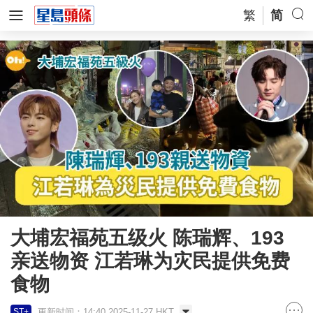
繁
简
大埔宏福苑五级火 陈瑞辉、193
亲送物资 江若琳为灾民提供免费
食物
更新时间：14:40 2025-11-27 HKT
ST+