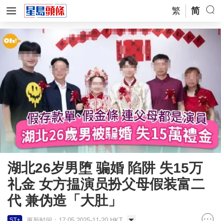
繁
简
湖北26岁男堕 骗婚 陷阱 失15万
礼金 女方揾演员扮父母假装富二
代 兼伪造「大肚」
更新时间：17:05 2025-11-20 HKT
ST+