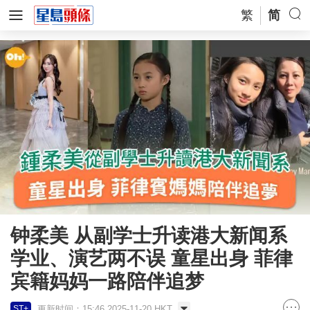
繁
简
钟柔美 从副学士升读港大新闻系
学业、演艺两不误 童星出身 菲律
宾籍妈妈一路陪伴追梦
更新时间：15:46 2025-11-20 HKT
ST+