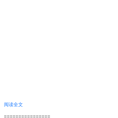
阅读全文
================