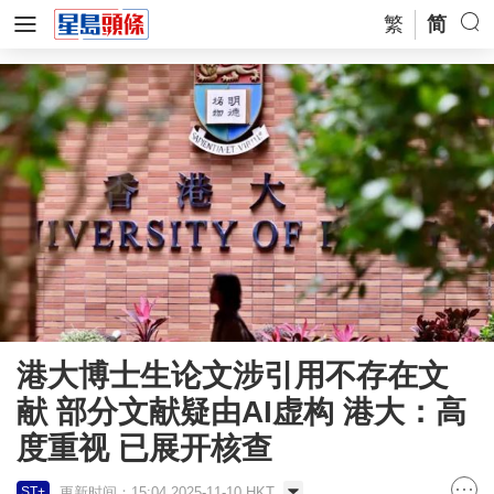
繁
简
港大博士生论文涉引用不存在文
献 部分文献疑由AI虚构 港大：高
度重视 已展开核查
更新时间：15:04 2025-11-10 HKT
ST+