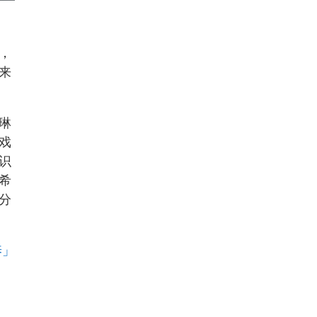
，
来
琳
戏
识
希
分
养」