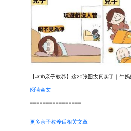
【#Oh亲子教养】这20张图太真实了｜牛
阅读全文
================
更多亲子教养话相关文章