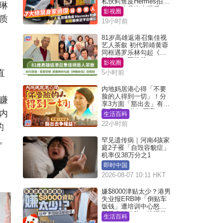
私伙鳄鱼皮Hermès拍剧
琳
苏姐原来是半山楼后
影视圈
质
19小时前
81岁高雄返港召集佳视
艺人茶叙 初代郭靖黄蓉
同框遇罗乐林勾起《神
雕侠侣》回忆杀
影视圈
直
5小时前
内地妈居港心得「不要
脸的人得到一切」！分
赚
享3方面「豁出去」有著
数 网民：你好厉害
内
生活百科
22小时前
的
。
罕见遗传病｜河南4孩家
庭2子罹「自毁容貌症」
机率仅38万分之1
即时中国
2026-08-07 10:11 HKT
嫌$8000津贴太少？港男
失业报ERB呻「倒贴车
饭钱」遭培训中心怒轰
网民幽默教路：拣呢类
生活百科
课程唔会蚀...