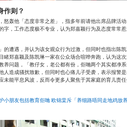
身作则？
，怒轰他「态度非常之差」，指多年前请他出席品牌活动
的字，工作态度极不专业，认为郑嘉颖行为及态度常常惹
m」的遭遇，并认为该女观众行为过激，但同时也指出陈凯
目睹郑嘉颖及陈凯琳一家在公众场合喧哗奔跑，认为这次
教养问题，「教仔女，老公都有份，佢哋两个其实都净系
他人造成骚扰致歉，但同时也心痛儿子受袭，表示报警是
应未能平息风波，反而令更多人聚焦于其家庭的育儿责任
护小朋友包括教育佢哋 欧锦棠斥「养细路唔同走地鸡放