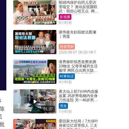
陈锦鸿保护自闭儿受访
变嗌交？ 激动反驳颜联
武：我担心咁又点 网民
批主持咄咄逼人
影视圈
6小时前
谢伟俊夫妇拟效法蔡澜
｜周显
投资理财
2026-08-07 06:00 HKT
港男偷听惊悉老窦坐拥
10物业 父母常喊穷生活
极悭 网民点出两大隐
忧：未必是隐形富豪｜
时事热话
Juicy叮
4小时前
黄大仙上邨7分钟内连爆
血案 26岁男电梯内全身
刀伤送院 另一46岁男倒
事
毙平台
突发
陈
01:37
7小时前
民
爱回家大结局｜7大绿叶
批
身家过亿背景惊人 三太