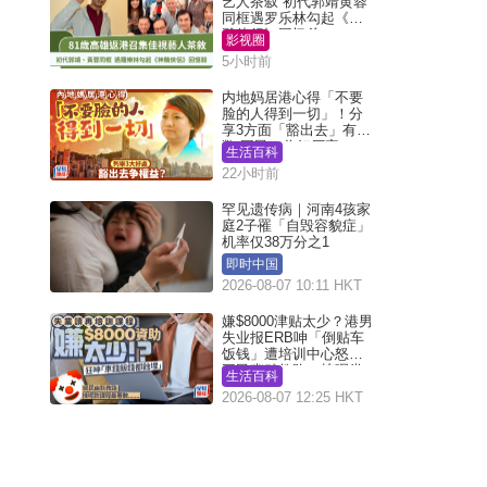
艺人茶叙 初代郭靖黄蓉
同框遇罗乐林勾起《神
雕侠侣》回忆杀
影视圈
5小时前
内地妈居港心得「不要
脸的人得到一切」！分
享3方面「豁出去」有著
数 网民：你好厉害
生活百科
22小时前
罕见遗传病｜河南4孩家
庭2子罹「自毁容貌症」
机率仅38万分之1
即时中国
2026-08-07 10:11 HKT
嫌$8000津贴太少？港男
失业报ERB呻「倒贴车
饭钱」遭培训中心怒轰
网民幽默教路：拣呢类
生活百科
课程唔会蚀...
2026-08-07 12:25 HKT