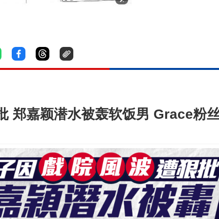
 郑嘉颖潜水被轰软饭男 Grace