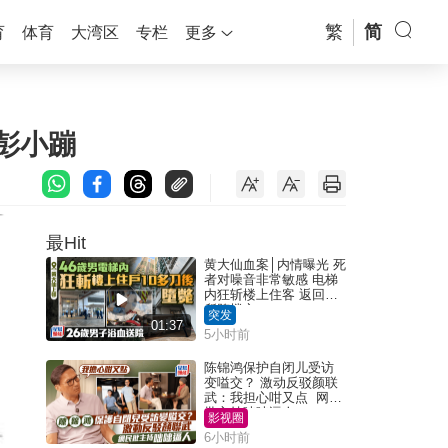
繁
简
育
体育
大湾区
专栏
更多
彭小蹦
最Hit
黄大仙血案│内情曝光 死
者对噪音非常敏感 电梯
内狂斩楼上住客 返回住
所堕楼亡
突发
01:37
5小时前
陈锦鸿保护自闭儿受访
变嗌交？ 激动反驳颜联
武：我担心咁又点 网民
批主持咄咄逼人
影视圈
6小时前