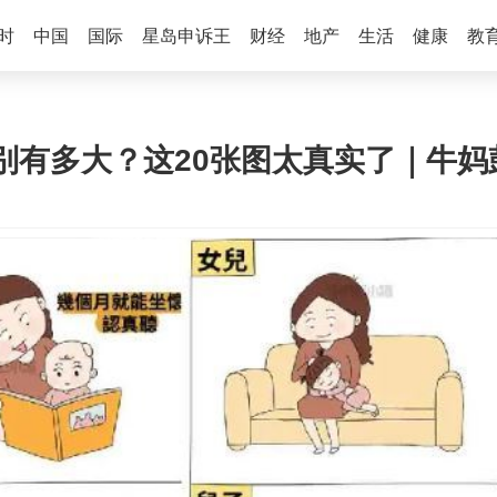
时
中国
国际
星岛申诉王
财经
地产
生活
健康
教
别有多大？这20张图太真实了｜牛妈