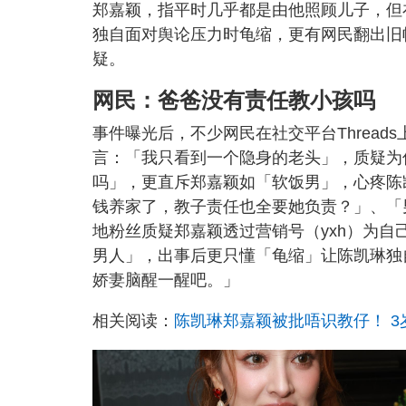
郑嘉颖，指平时几乎都是由他照顾儿子，但
独自面对舆论压力时龟缩，更有网民翻出旧
疑。
网民：爸爸没有责任教小孩吗
事件曝光后，不少网民在社交平台Threa
言：「我只看到一个隐身的老头」，质疑为
吗」，更直斥郑嘉颖如「软饭男」，心疼陈
钱养家了，教子责任也全要她负责？」、「
地粉丝质疑郑嘉颖透过营销号（yxh）为
男人」，出事后更只懂「龟缩」让陈凯琳独
娇妻脑醒一醒吧。」
相关阅读：
陈凯琳郑嘉颖被批唔识教仔！ 