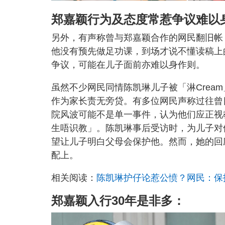
郑嘉颖行为及态度常惹争议难以
另外，有声称曾与郑嘉颖合作的网民翻旧帐
他没有预先做足功课，到场才说不懂读稿上
争议，可能在儿子面前亦难以身作则。
虽然不少网民同情陈凯琳儿子被「淋Crea
作为家长责无旁贷。有多位网民声称过往曾
院风波可能不是单一事件，认为他们应正视
生唔识教」。陈凯琳事后受访时，为儿子对
望让儿子明白父母会保护他。然而，她的回
配上。
相关阅读：
陈凯琳护仔论惹公愤？网民：保
郑嘉颖入行30年是非多：