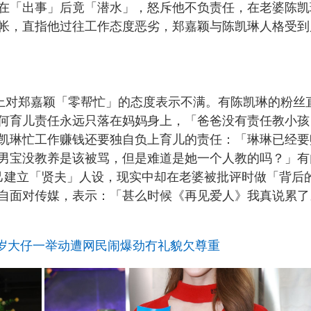
在「出事」后竟「潜水」，怒斥他不负责任，在老婆陈凯
帐，直指他过往工作态度恶劣，郑嘉颖与陈凯琳人格受到
ds上对郑嘉颖「零帮忙」的态度表示不满。有陈凯琳的粉丝
何育儿责任永远只落在妈妈身上，「爸爸没有责任教小孩
凯琳忙工作赚钱还要独自负上育儿的责任：「琳琳已经要
男宝没教养是该被骂，但是难道是她一个人教的吗？」有
自己建立「贤夫」人设，现实中却在老婆被批评时做「背后
自面对传媒，表示：「甚么时候《再见爱人》我真说累了
3岁大仔一举动遭网民闹爆劲冇礼貌欠尊重