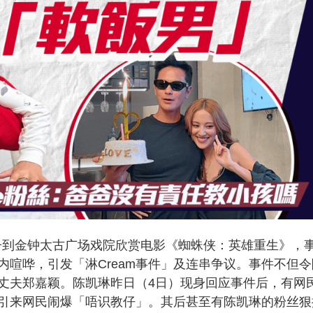
名儿子到金钟太古广场戏院欣赏电影《蜘蛛侠：英雄重生》，
喧哗，引发「淋Cream事件」及连串争议。事件不但令
丈夫郑嘉颖。陈凯琳昨日（4日）现身回应事件后，有网
再引来网民闹爆「唔识教仔」。其后甚至有陈凯琳的粉丝狠