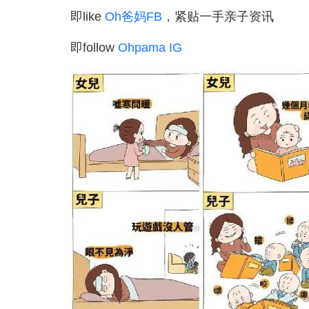
即like
Oh爸妈FB
，紧贴一手亲子资讯
即follow
Ohpama IG