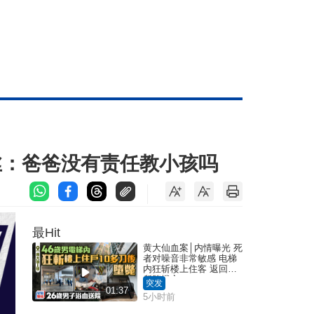
粉丝：爸爸没有责任教小孩吗
最Hit
黄大仙血案│内情曝光 死
者对噪音非常敏感 电梯
内狂斩楼上住客 返回住
所堕楼亡
突发
01:37
5小时前