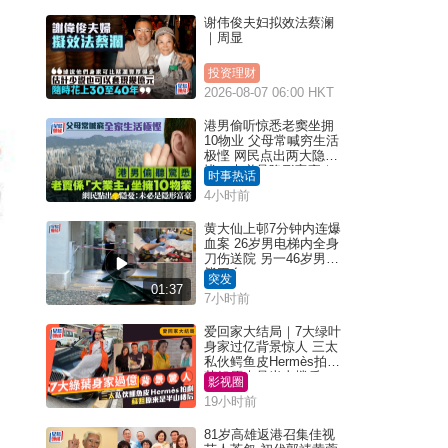
谢伟俊夫妇拟效法蔡澜
｜周显
投资理财
2026-08-07 06:00 HKT
港男偷听惊悉老窦坐拥
10物业 父母常喊穷生活
极悭 网民点出两大隐
忧：未必是隐形富豪｜
时事热话
Juicy叮
4小时前
黄大仙上邨7分钟内连爆
血案 26岁男电梯内全身
刀伤送院 另一46岁男倒
毙平台
突发
01:37
7小时前
爱回家大结局｜7大绿叶
身家过亿背景惊人 三太
私伙鳄鱼皮Hermès拍剧
苏姐原来是半山楼后
影视圈
19小时前
81岁高雄返港召集佳视