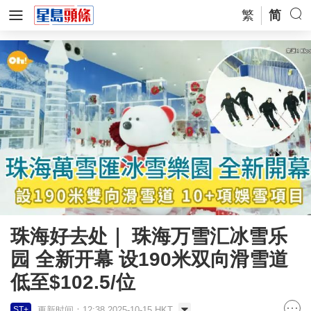
繁
简
珠海好去处｜ 珠海万雪汇冰雪乐
园 全新开幕 设190米双向滑雪道
低至$102.5/位
更新时间：12:38 2025-10-15 HKT
ST+