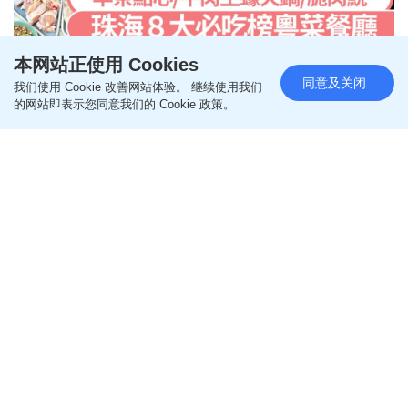
本网站正使用 Cookies
同意及关闭
珠海美食指南2026｜珠海最新必
我们使用 Cookie 改善网站体验。 继续使用我们
的网站即表示您同意我们的 Cookie 政策。
吃榜8大粤菜餐厅攻略 早茶点心/
牛肉生蚝火锅 珠海拱北好去处
更新时间：00:11 2026-08-01 HKT
旅游
「
大众点评
」最新公布的2026
必吃榜
入围餐厅4,279
间，
珠海
就有19间餐厅上榜，我们之前介绍过其中8
间人气餐厅的特色美食，今次介绍8间必吃榜推介的
粤菜餐厅，有几间在
拱北口岸
步行5分钟就到，是
香
港
人亲子暑假旅游、长者北上短线游及港车北上度假
好去处。如果怕吃煎炸美食会上火，不妨学
曼城
球星
夏兰特
Erling Haaland
饮
王老吉
。