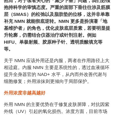
然而，对于读者关心的「减少下垂」问题，我们必须
抱持科学的审慎态度。严重的面部下垂往往涉及筋膜
层（SMAS）的松弛以及脂肪垫的位移，这并非单靠
补充 NMN 就能彻底逆转。NMN 更多是扮演著「地
基维护者」的角色，优化皮肤底层质素，若要明显提
升轮廓，仍需结合仪器治疗或针剂注射。例如
HIFU、单极射频、胶原种子针、透明质酸填充等
等。
关于 NMN 应该外用还是内服，两者在作用路径上大
相迳庭。内服 NMN 主要是系统性的，透过血液循环
提升全身器官的 NAD+ 水平，从内而外改善代谢与
细胞修复；外用涂抹则更倾向于局部保护。
外用浓度非越高越好
外用 NMN 的主要优势在于修复皮肤屏障，对抗因紫
外线（UV）引起的氧化损伤。浓度方面，目前市场