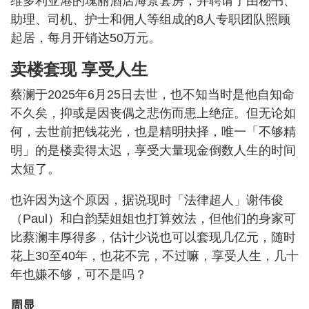
维多利亚港的瑰丽酒店海景套房，并聘请了由秘书、
助理、司机、护士和佣人等组成的8人专职团队照顾
起居，每月开销达50万元。
卖楼套现 享受人生
蔡澜于2025年6月25日去世，也不知当时是他自知命
不久矣，抑或是因丧偶之悲伤而患上绝症。但无论如
何，去世前把钱花光，也是精明抉择，唯一「不够精
明」的是楼卖得太迟，享受大量现金倒数人生的时间
太短了。
也许因为这个原因，据说现时「法律超人」谢伟俊
（Paul）和白韵琹姐姐也打算效法，但他们的身家可
比蔡澜丰厚得多，估计少说也可以套现几亿元，随时
花上30至40年，也花不完，不过嘛，享受人生，几十
年也嫌不够，可不是吗？
周显