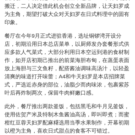
搬迁，二人决定借此机会创立全新品牌，让天妇罗成
为主角，期望打破大众对天妇罗在日式料理中的固有
印象。
餐厅在今年9月正式进驻香港，选址铜锣湾开设分
店，初期沿用日本总店菜单，以厨师发办套餐形式供
应多款人气菜式，大部分利用日本空运到港的食材制
作，如开店初期己推出的前菜海胆布甸，在蒸蛋表面
放上海胆与三文鱼籽，配搭酱油调味高汤汁，以轻盈
清爽的味道打开味蕾；A4和牛天妇罗是本店招牌菜
式，严选近赤身的部位，油脂少而肉味浓，包裹紫苏
叶后再炸制两次，保留牛肉鲜嫩口感。
此外，餐厅推出两款釜饭，包括黑毛和牛月见釜饭，
使用佐贺产米及特制木鱼酱油高汤，即叫即煮；而蜜
柑红豆蓉天妇罗配麻糬选用当季水果制作，开幕初期
以橙为主角，喜欢日式甜点的食客不可错过。