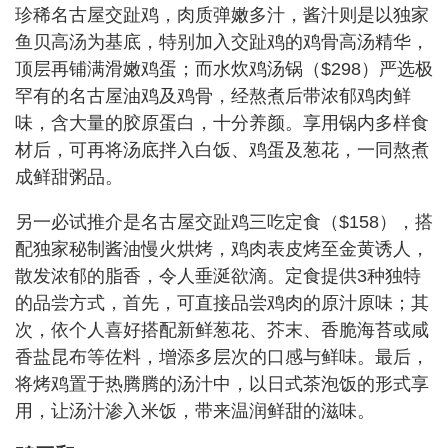
珍稀名古屋交趾鸡，肉质弹嫩多汁，酱汁则是以独家
鱼贝高汤为基底，特别加入交趾鸡的鸡骨高汤精华，
顶层再铺满滑嫩鸡蛋；而水炊鸡汤锅（$298）严选极
罕有的名古屋油鸡及鸡骨，经熬煮后带浓郁鸡肉鲜
味，含大量的胶原蛋白，十分养颜。享用锅内多样食
材后，可再将汤底拌入白饭、鸡蛋及葱花，一同熬煮
成鲜甜粥品。
另一必试推介是名古屋交趾鸡三吃定食（$158），搭
配独家秘制酱油慢火烘烤，鸡肉表皮烤至金黄诱人，
散发浓郁的脂香，令人垂涎欲滴。定食提供3种独特
的品尝方式，首先，可直接品尝鸡肉的原汁原味；其
次，依个人喜好搭配新鲜葱花、芥末、香脆海苔或咸
香盐昆布等佐料，增添多层次的口感与鲜味。最后，
将烤鸡置于热腾腾的汤汁中，以日式茶泡饭的形式享
用，让汤汁渗入米饭，带来温润鲜甜的滋味。