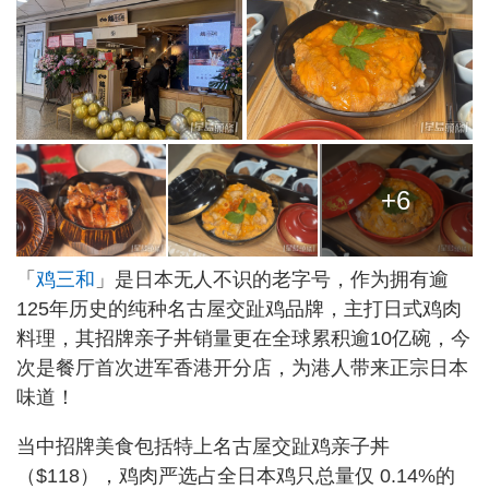
+6
「
鸡三和
」是日本无人不识的老字号，作为拥有逾
125年历史的纯种名古屋交趾鸡品牌，主打日式鸡肉
料理，其招牌亲子丼销量更在全球累积逾10亿碗，今
次是餐厅首次进军香港开分店，为港人带来正宗日本
味道！
当中招牌美食包括特上名古屋交趾鸡亲子丼
（$118），鸡肉严选占全日本鸡只总量仅 0.14%的