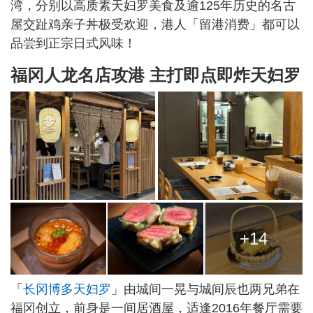
湾，分别以高质素天妇罗美食及逾125年历史的名古
屋交趾鸡亲子丼极受欢迎，港人「留港消费」都可以
品尝到正宗日式风味！
福冈人龙名店攻港 主打即点即炸天妇罗
+14
「
长冈博多天妇罗
」由城间一晃与城间辰也两兄弟在
福冈创立，前身是一间居酒屋，适逢2016年餐厅需要