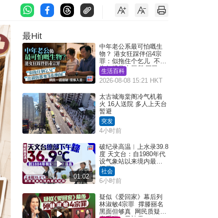
最Hit
中年老公系最可怕嘅生
物？ 港女狂踩伴侣4宗
罪：似拖住个乞儿 不解
为何经常去厕所 网民一
生活百科
语道破
2026-08-08 15:21 HKT
太古城海棠阁冷气机着
火 16人送院 多人上天台
暂避
突发
4小时前
破纪录高温︱上水录39.8
度 天文台：自1980年代
设气象站以来境内最高
纪录
社会
01:02
6小时前
疑似《爱回家》幕后列
林淑敏4宗罪 撑滕丽名
黑面但够真 网民质疑：