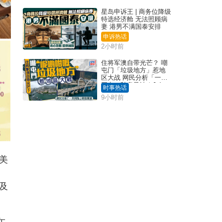
星岛申诉王 | 商务位降级
特选经济舱 无法照顾病
妻 港男不满国泰安排
申诉热话
2小时前
住将军澳自带光芒？ 嘲
屯门「垃圾地方」惹地
区大战 网民分析「一共
同点」秒息风波｜Juicy
时事热话
叮
9小时前
美
及
午