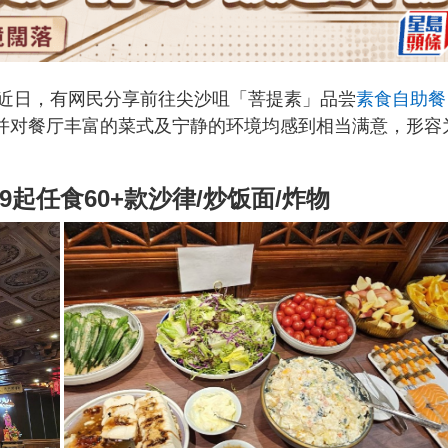
近日，有网民分享前往尖沙咀「菩提素」品尝
素食自助餐
，并对餐厅丰富的菜式及宁静的环境均感到相当满意，形容
9起任食60+款沙律/炒饭面/炸物