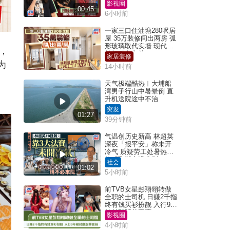
真系咁一早被雪
影视圈
00:45
6小时前
一家三口住油塘280呎居
屋 35万装修间出两房 弧
形玻璃取代实墙 现代神
，
枱柜融入玄关
家居装修
为
14小时前
天气极端酷热︱大埔船
湾男子行山中暑晕倒 直
升机送院途中不治
突发
01:27
39分钟前
气温创历史新高 林超英
深夜「报平安」称未开
冷气 质疑劳工处暑热警
告「取消也没分别」
社会
01:02
5小时前
前TVB女星彭翔翎转做
全职的士司机 日赚2千指
终有钱买衫扮靓 入行9年
被封翻版林夏薇
影视圈
4小时前