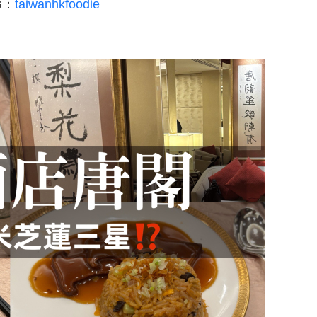
G：
taiwanhkfoodie