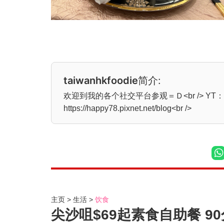
taiwanhkfoodie
简介:
欢迎到我的各个社交平台参观＝Ｄ<br /> YT：老女良子<b
https://happy78.pixnet.net/blog<br />
主页
生活
饮食
尖沙咀$69起素食自助餐 9