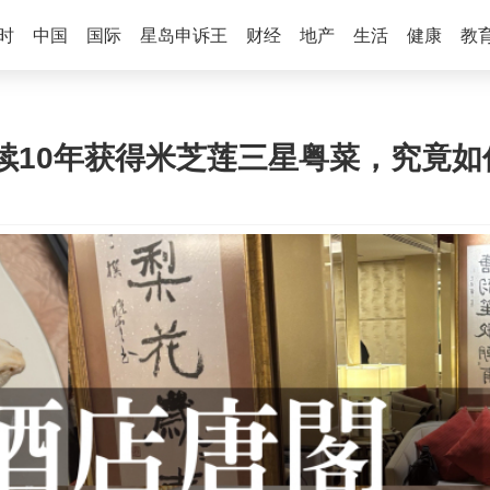
时
中国
国际
星岛申诉王
财经
地产
生活
健康
教
续10年获得米芝莲三星粤菜，究竟如