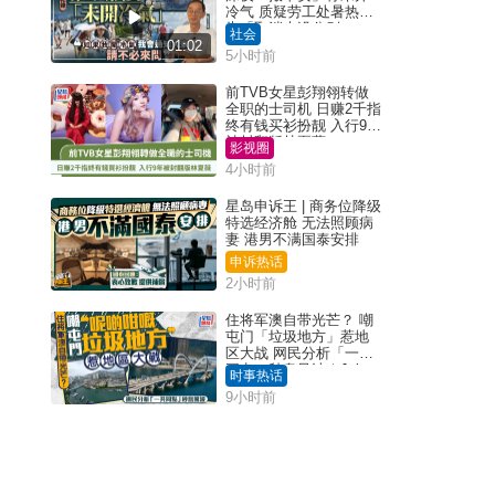
冷气 质疑劳工处暑热警
告「取消也没分别」
社会
01:02
5小时前
前TVB女星彭翔翎转做
全职的士司机 日赚2千指
终有钱买衫扮靓 入行9年
被封翻版林夏薇
影视圈
4小时前
星岛申诉王 | 商务位降级
特选经济舱 无法照顾病
妻 港男不满国泰安排
申诉热话
2小时前
住将军澳自带光芒？ 嘲
屯门「垃圾地方」惹地
区大战 网民分析「一共
同点」秒息风波｜Juicy
时事热话
叮
9小时前