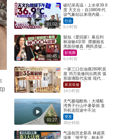
破纪录高温︱上水录39.8
度 天文台：自1980年代
设气象站以来境内最高
纪录
社会
01:02
6小时前
疑似《爱回家》幕后列
林淑敏4宗罪 撑滕丽名
黑面但够真 网民质疑：
真系咁一早被雪
影视圈
00:45
6小时前
一家三口住油塘280呎居
屋 35万装修间出两房 弧
形玻璃取代实墙 现代神
年
枱柜融入玄关
家居装修
印
14小时前
天气极端酷热︱大埔船
湾男子行山中暑晕倒 直
升机送院途中不治
突发
01:27
38分钟前
气温创历史新高 林超英
深夜「报平安」称未开