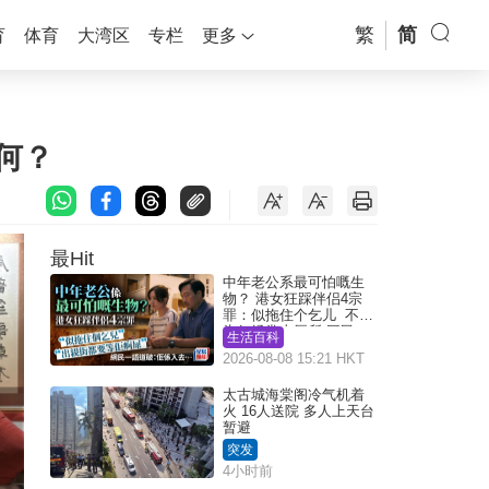
繁
简
育
体育
大湾区
专栏
更多
何？
最Hit
中年老公系最可怕嘅生
物？ 港女狂踩伴侣4宗
罪：似拖住个乞儿 不解
为何经常去厕所 网民一
生活百科
语道破
2026-08-08 15:21 HKT
太古城海棠阁冷气机着
火 16人送院 多人上天台
暂避
突发
4小时前