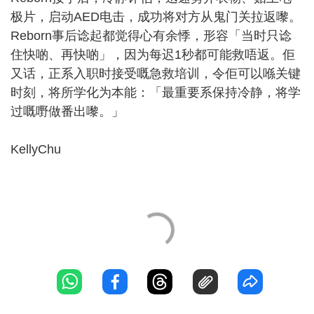
极片，启动AED电击，成功将对方从鬼门关拉返嚟。
Reborn事后谂起都觉得心有余悸，形容「当时只谂
住快啲、再快啲」，因为每迟1秒都可能救唔返。佢
又话，正系入职时接受嘅急救培训，令佢可以喺关键
时刻，将所学化为本能：「最重要系保持冷静，将学
过嘅嘢做番出嚟。」
KellyChu