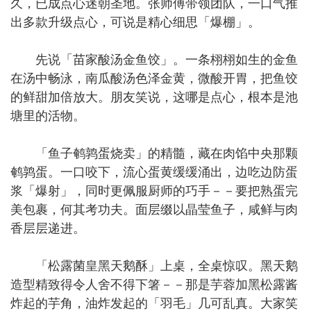
久，已成点心迷朝圣地。张师傅带领团队，一口气推
出多款升级点心，可说是精心细思「爆棚」。
先说「苗家酸汤金鱼饺」。一条栩栩如生的金鱼
在汤中畅泳，南瓜酸汤色泽金黄，微酸开胃，把鱼饺
的鲜甜加倍放大。朋友笑说，这哪是点心，根本是池
塘里的活物。
「鱼子鹌鹑蛋烧卖」的精髓，藏在肉馅中央那颗
鹌鹑蛋。一口咬下，流心蛋黄缓缓涌出，边吃边防蛋
浆「爆射」，同时更佩服厨师的巧手－－要把熟蛋完
美包裹，何其考功夫。面层缀以晶莹鱼子，咸鲜与肉
香层层递进。
「松露菌皇黑天鹅酥」上桌，全桌惊叹。黑天鹅
造型精致得令人舍不得下箸－－那是芋蓉加黑松露酱
炸起的芋角，油炸发起的「羽毛」几可乱真。大家笑