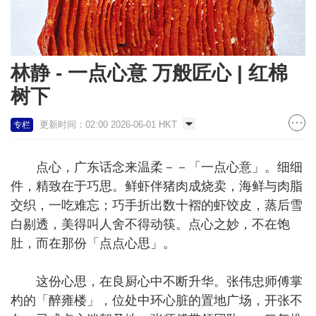
林静 - 一点心意 万般匠心 | 红棉
树下
更新时间：02:00 2026-06-01 HKT
专栏
点心，广东话念来温柔－－「一点心意」。细细
件，精致在于巧思。鲜虾伴猪肉成烧卖，海鲜与肉脂
交织，一吃难忘；巧手折出数十褶的虾饺皮，蒸后雪
白剔透，美得叫人舍不得动筷。点心之妙，不在饱
肚，而在那份「点点心思」。
这份心思，在良厨心中不断升华。张伟忠师傅掌
杓的「醉雍楼」，位处中环心脏的置地广场，开张不