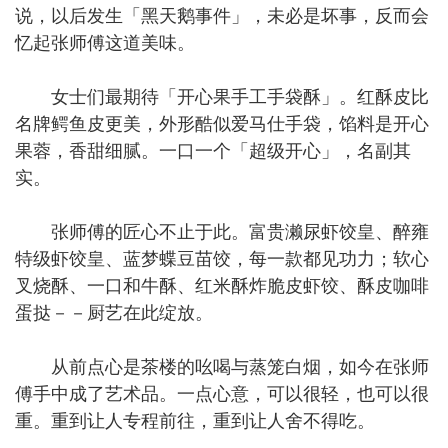
说，以后发生「黑天鹅事件」，未必是坏事，反而会
忆起张师傅这道美味。
女士们最期待「开心果手工手袋酥」。红酥皮比
名牌鳄鱼皮更美，外形酷似爱马仕手袋，馅料是开心
果蓉，香甜细腻。一口一个「超级开心」，名副其
实。
张师傅的匠心不止于此。富贵濑尿虾饺皇、醉雍
特级虾饺皇、蓝梦蝶豆苗饺，每一款都见功力；软心
叉烧酥、一口和牛酥、红米酥炸脆皮虾饺、酥皮咖啡
蛋挞－－厨艺在此绽放。
从前点心是茶楼的吆喝与蒸笼白烟，如今在张师
傅手中成了艺术品。一点心意，可以很轻，也可以很
重。重到让人专程前往，重到让人舍不得吃。