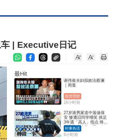
 Executive日记
最Hit
谢伟俊夫妇拟效法蔡澜
｜周显
投资理财
16小时前
27岁港男家道中落做保
安 惨遭旧同学嘲笑 挨足
3年遇「高人」指点 终辞
职宣告「转做一事」｜
时事热话
Juicy叮
6小时前