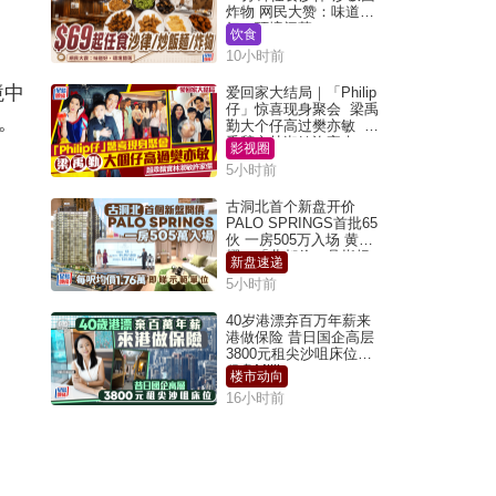
炸物 网民大赞：味道
好，环境阔落
饮食
10小时前
境中
爱回家大结局｜「Philip
仔」惊喜现身聚会 梁禹
。
勤大个仔高过樊亦敏 超
乖黐实林淑敏许家杰
影视圈
5小时前
古洞北首个新盘开价
PALO SPRINGS首批65
伙 一房505万入场 黄光
耀：「北都价」具指标
新盘速递
作用
5小时前
40岁港漂弃百万年薪来
港做保险 昔日国企高层
3800元租尖沙咀床位｜
租盘Million
楼市动向
16小时前