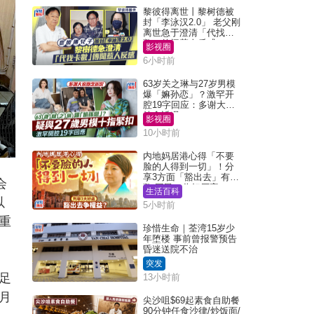
黎彼得离世丨黎树德被
封「李泳汉2.0」 老父刚
离世急于澄清「代找卡
数」传闻惹人反感
影视圈
6小时前
63岁关之琳与27岁男模
爆「嫲孙恋」？激罕开
腔19字回应：多谢大家
挂念近况
影视圈
10小时前
内地妈居港心得「不要
脸的人得到一切」！分
享3方面「豁出去」有著
会
数 网民：你好厉害
生活百科
以
5小时前
重
珍惜生命｜荃湾15岁少
年堕楼 事前曾报警预告
昏迷送院不治
突发
足
13小时前
月
尖沙咀$69起素食自助餐
90分钟任食沙律/炒饭面/