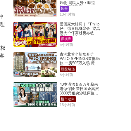
炸物 网民大赞：味道
好，环境阔落
饮食
10小时前
仲
理
爱回家大结局｜「Philip
仔」惊喜现身聚会 梁禹
勤大个仔高过樊亦敏 超
乖黐实林淑敏许家杰
影视圈
5小时前
客权
古洞北首个新盘开价
客
PALO SPRINGS首批65
伙 一房505万入场 黄光
耀：「北都价」具指标
新盘速递
作用
5小时前
40岁港漂弃百万年薪来
港做保险 昔日国企高层
3800元租尖沙咀床位｜
租盘Million
楼市动向
16小时前