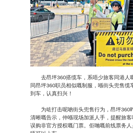
去昂坪360搭缆车，系唔少旅客同港人
同昂坪360职员相似嘅制服，喺街头兜售
到车，认真扫兴！
为咗打击呢啲街头兜售行为，昂坪360
清晰嘅告示，仲喺现场加派人手，提醒旅客
误购非官方授权嘅门票。佢哋嘅前线票务人