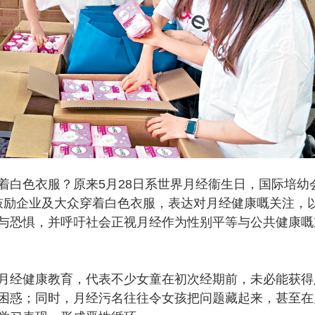
白色衣服？原来5月28日系世界月经衞生日，国际培幼
」行动，鼓励企业及大众穿着白色衣服，表达对月经健康嘅关注，
与恐惧，并呼吁社会正视月经作为性别平等与公共健康嘅
月经健康教育，代表不少女童在初次经期前，未必能获得
困惑；同时，月经污名往往令女孩把问题藏起来，甚至在