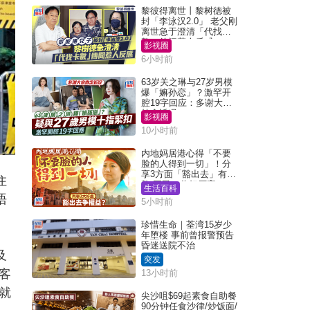
黎彼得离世丨黎树德被
封「李泳汉2.0」 老父刚
离世急于澄清「代找卡
数」传闻惹人反感
影视圈
6小时前
63岁关之琳与27岁男模
爆「嫲孙恋」？激罕开
腔19字回应：多谢大家
挂念近况
影视圈
10小时前
内地妈居港心得「不要
脸的人得到一切」！分
享3方面「豁出去」有著
住
数 网民：你好厉害
生活百科
唔
5小时前
珍惜生命｜荃湾15岁少
年堕楼 事前曾报警预告
昏迷送院不治
及
突发
客
13小时前
就
尖沙咀$69起素食自助餐
90分钟任食沙律/炒饭面/