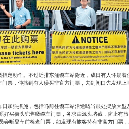
嘅指定动作。不过近排东涌缆车站附近，成日有人怀疑着
缆车门票，仲搞到有人误买非官方门票，去到闸口先发现上
昨日加强措施，包括喺前往缆车站沿途嘅当眼处摆放大型
唔好买街头兜售嘅缆车门票，务求由源头堵截，防止有旅
员会喺登车前检查门票，如发现有旅客持有非官方门票，