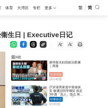
繁
简
育
体育
大湾区
专栏
更多
衞生日 | Executive日记
最Hit
谢伟俊夫妇拟效法蔡澜
｜周显
投资理财
16小时前
27岁港男家道中落做保
安 惨遭旧同学嘲笑 挨足
3年遇「高人」指点 终辞
职宣告「转做一事」｜
时事热话
Juicy叮
6小时前