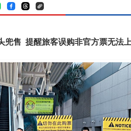
打街头兜售 提醒旅客误购非官方票无法上车 |