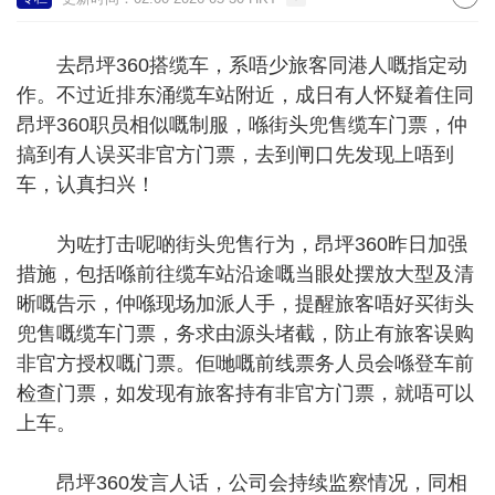
去昂坪360搭缆车，系唔少旅客同港人嘅指定动
作。不过近排东涌缆车站附近，成日有人怀疑着住同
昂坪360职员相似嘅制服，喺街头兜售缆车门票，仲
搞到有人误买非官方门票，去到闸口先发现上唔到
车，认真扫兴！
为咗打击呢啲街头兜售行为，昂坪360昨日加强
措施，包括喺前往缆车站沿途嘅当眼处摆放大型及清
晰嘅告示，仲喺现场加派人手，提醒旅客唔好买街头
兜售嘅缆车门票，务求由源头堵截，防止有旅客误购
非官方授权嘅门票。佢哋嘅前线票务人员会喺登车前
检查门票，如发现有旅客持有非官方门票，就唔可以
上车。
昂坪360发言人话，公司会持续监察情况，同相