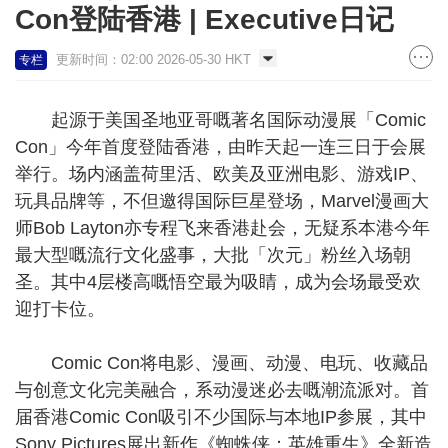
Con登陆香港 | Executive日记
更新时间：02:00 2026-05-30 HKT
专栏
起源于美国圣地亚哥嘅著名国际动漫展「Comic
Con」今年首度登陆香港，由昨天起一连三日于会展
举行。场内涵盖荷里活、欧美及亚洲电影、游戏IP、
玩具品牌等，不但邀得国际巨星登场，Marvel漫画大
师Bob Layton亦专程飞来香港赴会，无疑系本港今年
最大型嘅流行文化盛事，大批「次元」粉丝入场朝
圣。其中4层楼高嘅悟空最为吸睛，成为会场最受欢
迎打卡位。
Comic Con将电影、漫画、动漫、电玩、收藏品
与创意文化完美融合，系动漫迷必去嘅潮流派对。首
届香港Comic Con吸引不少国际与本地IP参展，其中
Sony Pictures展出新作《蜘蛛侠：英雄重生》全新造