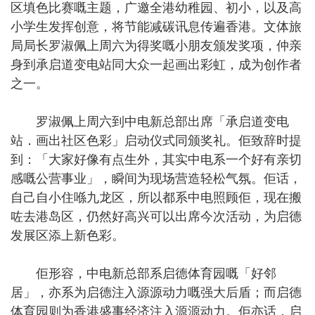
区填色比赛嘅主题，广邀全港幼稚园、初小，以及高
小学生发挥创意，将节能减碳讯息传遍香港。文体旅
局局长罗淑佩上周六为得奖嘅小朋友颁发奖项，仲亲
身到承启道变电站同大众一起画出彩虹，成为创作者
之一。
罗淑佩上周六到中电新总部出席「承启道变电
站．画出社区色彩」启动仪式同颁奖礼。佢致辞时提
到：「大家好像有点生外，其实中电系一个好有亲切
感嘅公营事业」，瞬间为现场营造轻松气氛。佢话，
自己自小住喺九龙区，所以都系中电照顾佢，现在搬
咗去港岛区，仍然好高兴可以出席今次活动，为启德
发展区添上新色彩。
佢形容，中电新总部系启德体育园嘅「好邻
居」，亦系为启德注入源源动力嘅强大后盾；而启德
体育园则为香港盛事经济注入源源动力。佢亦话，启