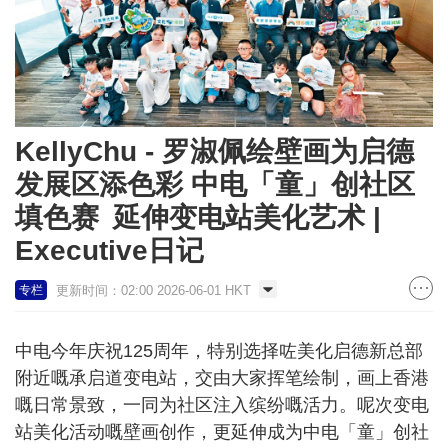
KellyChu - 罗淑佩绘壁画为启德
发展区添色彩 中电「童」创社区
填色赛 延伸变电站美化艺术 |
Executive日记
更新时间：02:00 2026-06-01 HKT
专栏
中电今年庆祝125周年，特别选择咗美化启德新总部
附近嘅承启道变电站，交由大家挥笔绘制，画上香港
嘅日常景致，一同为社区注入缤纷嘅活力。呢次变电
站美化活动嘅壁画创作，更延伸成为中电「童」创社