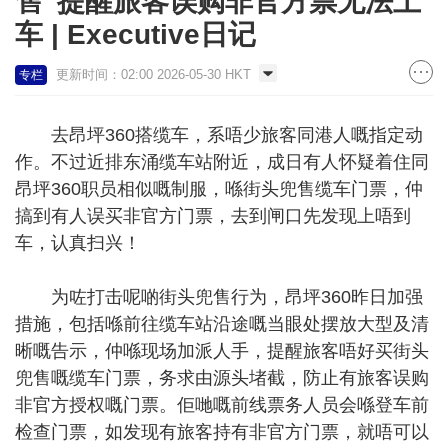
售 提醒旅客误购非官方票无法上
车 | Executive日记
更新时间：02:00 2026-05-30 HKT
专栏
去昂坪360搭缆车，系唔少旅客同港人嘅指定动
作。不过近排东涌缆车站附近，成日有人怀疑着住同
昂坪360职员相似嘅制服，喺街头兜售缆车门票，仲
搞到有人误买非官方门票，去到闸口先发现上唔到
车，认真扫兴！
为咗打击呢啲街头兜售行为，昂坪360昨日加强
措施，包括喺前往缆车站沿途嘅当眼处摆放大型及清
晰嘅告示，仲喺现场加派人手，提醒旅客唔好买街头
兜售嘅缆车门票，务求由源头堵截，防止有旅客误购
非官方授权嘅门票。佢哋嘅前线票务人员会喺登车前
检查门票，如发现有旅客持有非官方门票，就唔可以