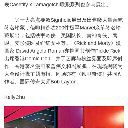
表Casetify x Tamagotchi联乘系列也参与展出。
另一大亮点要数Signholic展出及出售嘅大量亲笔
签名珍藏，佢哋精选咗200件极罕Marvel亲笔签名珍
藏展出，包括铁甲奇侠、美国队长、雷神奇侠、鹰
眼、变形侠医及绯红女巫等。《Rick and Morty》漫
画家 David Angelo Roman亦携同其创作Pickle Rick
出席香港Comic Con，并于艺廊与粉丝见面及即席创
作；香港著名漫画家曾伟文和冯展鹏，在现场揭晓为
大会设计嘅主题海报。同场亦有《铁甲奇侠》共同创
作者、国际传奇大师Bob Layton。
KellyChu