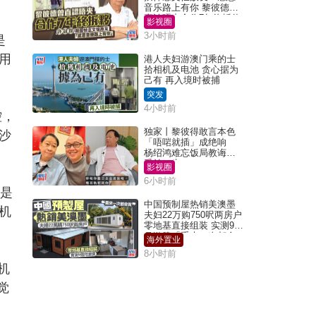
音乐路上有你 黎彼德曾
直认唔夹合作7年终拆伙
影视圈
3小时前
是
用
港人夫妇游澳门乘的士
拾相机及电池 贪心据为
己有 再入境时被捕
突发
4小时前
控，
独家丨黎彼得敢言本色
沙
「唔啱就插」成绝响
杨绍鸿难忘饭局教诲：
受益一生
影视圈
6小时前
是
中国预制屋热销美澳墨
机
夫妇22万购750呎两房户
零地基直接组装 实测9个
月激赞「重来一次都会
海外置业
买」
8小时前
机
觉