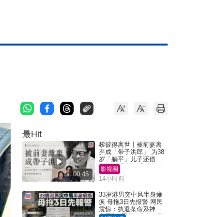
最Hit
黎彼得离世丨被前妻离
弃成「带子洪郎」 为38
岁「躺平」儿子还债多
年 曾盼寻伴侣度晚年
影视圈
00:45
14小时前
33岁港男突中风半身瘫
痪 母拖3日先报警 网民
震惊：执返条命系神迹
自爆2个恶习｜Juicy叮