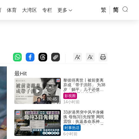
繁
简
育
体育
大湾区
专栏
更多
最Hit
黎彼得离世丨被前妻离
弃成「带子洪郎」 为38
岁「躺平」儿子还债多
年 曾盼寻伴侣度晚年
影视圈
00:45
14小时前
33岁港男突中风半身瘫
痪 母拖3日先报警 网民
震惊：执返条命系神迹
自爆2个恶习｜Juicy叮
时事热话
6小时前