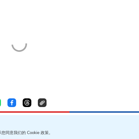
您同意我们的 Cookie 政策。
责声明
帮助及反馈
我要爆料
无障碍网页