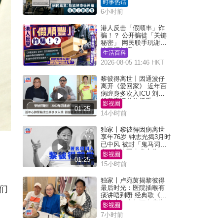
时事热话
6小时前
港人反击「假顺丰」诈
骗！？ 公开骗徒「关键
秘密」 网民联手玩谢：
练习缅甸语
生活百科
2026-08-05 11:46 HKT
黎彼得离世丨因通波仔
离开《爱回家》 近年百
病缠身多次入ICU 刘銮
雄黄宗泽曾施援手
影视圈
01:25
14小时前
独家丨黎彼得因病离世
享年76岁 钟志光揭3月时
已中风 被封「鬼马词
人」与许冠杰多合作
影视圈
01:25
15小时前
独家丨卢宛茵揭黎彼得
们
最后时光：医院插喉有
痰讲唔到嘢 经典歌《浪
子心声》金句源自庙街
影视圈
睇相佬
7小时前