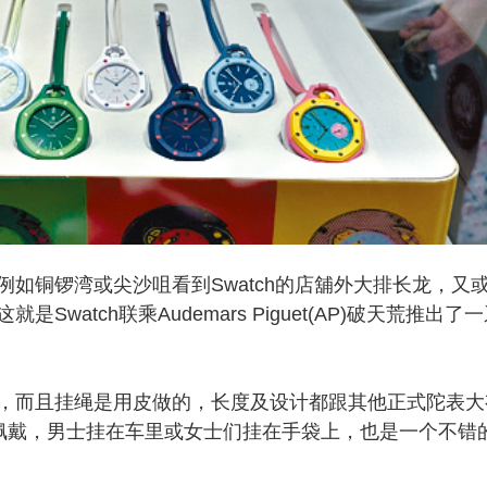
铜锣湾或尖沙咀看到Swatch的店舖外大排长龙，又
atch联乘Audemars Piguet(AP)破天荒推出了
而且挂绳是用皮做的，长度及设计都跟其他正式陀表大
方式佩戴，男士挂在车里或女士们挂在手袋上，也是一个不错