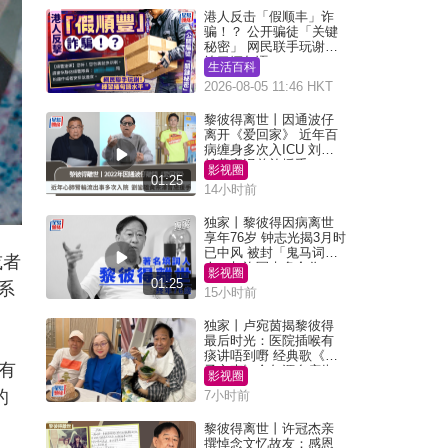
港人反击「假顺丰」诈
骗！？ 公开骗徒「关键
秘密」 网民联手玩谢：
练习缅甸语
生活百科
2026-08-05 11:46 HKT
黎彼得离世丨因通波仔
离开《爱回家》 近年百
病缠身多次入ICU 刘銮
雄黄宗泽曾施援手
影视圈
01:25
14小时前
独家丨黎彼得因病离世
享年76岁 钟志光揭3月时
已中风 被封「鬼马词
或者
人」与许冠杰多合作
影视圈
01:25
一系
15小时前
独家丨卢宛茵揭黎彼得
最后时光：医院插喉有
痰讲唔到嘢 经典歌《浪
有
子心声》金句源自庙街
影视圈
睇相佬
的
7小时前
黎彼得离世丨许冠杰亲
撰悼念文忆故友：感恩