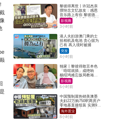
牌
黎彼得离世丨许冠杰亲
撰悼念文忆故友：感恩
截
音乐路上有你 黎彼德曾
直认唔夹合作7年终拆伙
像
影视圈
3小时前
他
港人夫妇游澳门乘的士
拾相机及电池 贪心据为
己有 再入境时被捕
突发
e
4小时前
巅
独家丨黎彼得敢言本色
「唔啱就插」成绝响
杨绍鸿难忘饭局教诲：
受益一生
影视圈
回
6小时前
是
中国预制屋热销美澳墨
夫妇22万购750呎两房户
零地基直接组装 实测9个
月激赞「重来一次都会
海外置业
买」
8小时前