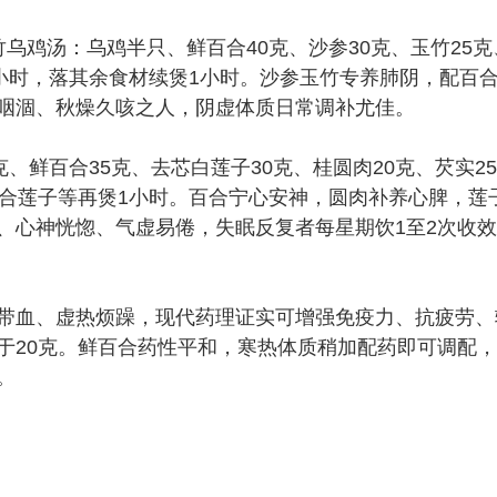
鸡汤：乌鸡半只、鲜百合40克、沙参30克、玉竹25克
1小时，落其余食材续煲1小时。沙参玉竹专养肺阴，配百
咽涸、秋燥久咳之人，阴虚体质日常调补尤佳。
鲜百合35克、去芯白莲子30克、桂圆肉20克、芡实25
百合莲子等再煲1小时。百合宁心安神，圆肉补养心脾，莲
、心神恍惚、气虚易倦，失眠反复者每星期饮1至2次收
血、虚热烦躁，现代药理证实可增强免疫力、抗疲劳、
于20克。鲜百合药性平和，寒热体质稍加配药即可调配
。