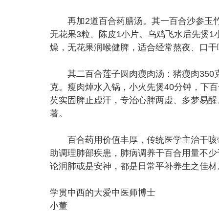
再加2道百合药膳汤。其一百合沙参玉竹乌
无花果3粒、陈皮1小片。乌鸡飞水后先煲
燥，无花果润喉健脾，适合经常熬夜、口干
其二百合莲子圆肉瘦肉汤：猪瘦肉350克、
克。瘦肉焯水入锅，小火先煲40分钟，下
芡实固脾止虚汗，专治心脾两虚、多梦易醒
著。
百合药用价值丰厚，传统医学主治干咳带
助调理肺部疾患，肺病调养干百合用量不少
论润肺或是安神，都是日常平补养生之佳材
学贯中西的大爱中医师博士
小董