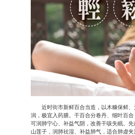
近时街市新鲜百合当造，以木糠保鲜、无
润，极宜入药膳。干百合分卷丹、细叶百合
可润肺宁心、补益气阴，改善干咳失眠。先
山莲子，润肺祛湿、补益肺气，适合肺虚夹