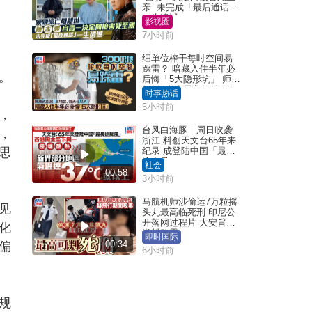
亲 未完成「最后通话」
一生遗憾
影视圈
7小时前
细单位榨干每吋空间易
踩雷？ 暗藏入住半年必
。
后悔「5大隐形坑」 师傅
传授6字家居装修锦囊｜
时事热话
Juicy叮
5小时前
，
台风白海豚｜周日吹袭
，
浙江 料创天文台65年来
思
纪录 成登陆中国「最长
途台风」
社会
00:58
3小时前
马航机师涉偷运7万粒摇
见
头丸最高临死刑 印尼公
开落网过程片 大安旨意
化
岂料败露
即时国际
00:34
偏
6小时前
规