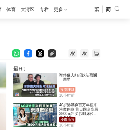
繁
简
育
体育
大湾区
专栏
更多
最Hit
谢伟俊夫妇拟效法蔡澜
｜周显
投资理财
10小时前
40岁港漂弃百万年薪来
港做保险 昔日国企高层
3800元租尖沙咀床位｜
租盘Million
楼市动向
10小时前