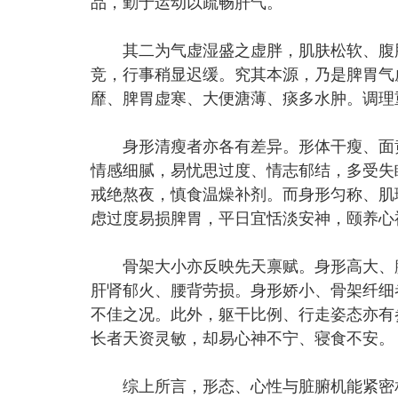
品，勤于运动以疏畅肝气。
其二为气虚湿盛之虚胖，肌肤松软、腹胀
竞，行事稍显迟缓。究其本源，乃是脾胃气
靡、脾胃虚寒、大便溏薄、痰多水肿。调理
身形清瘦者亦各有差异。形体干瘦、面黄
情感细腻，易忧思过度、情志郁结，多受失
戒绝熬夜，慎食温燥补剂。而身形匀称、肌
虑过度易损脾胃，平日宜恬淡安神，颐养心
骨架大小亦反映先天禀赋。身形高大、腰
肝肾郁火、腰背劳损。身形娇小、骨架纤细
不佳之况。此外，躯干比例、行走姿态亦有
长者天资灵敏，却易心神不宁、寝食不安。
综上所言，形态、心性与脏腑机能紧密相