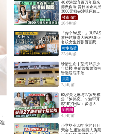
40岁港漂弃百万年薪来
港做保险 昔日国企高层
3800元租尖沙咀床位｜
租盘Million
楼市动向
10小时前
「你个frd废！」JUPAS
放榜炫耀港大医科Offer
名校女生嚣张留言惹众
怒 医学院澄清：宣称
时事热话
「40.5分获录取」不符事
22小时前
实｜Juicy叮
珍惜生命｜荃湾15岁少
年堕楼 事前曾报警预告
昏迷送院不治
突发
7小时前
63岁关之琳与27岁男模
爆「嫲孙恋」？激罕开
腔19字回应：多谢大家
挂念近况
影视圈
，
4小时前
淮
小学毕业30年突约月月
聚会 过度热情惹人质疑