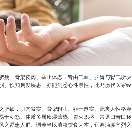
瘦、骨架皮肉、举止体态，皆由气血、脾胃与肾气所决
弱、预知易发疾患，亦能洞悉心性禀性，此乃历代医家经
肥硕，肌肉紧实、骨架粗壮、躯干厚实。此类人性格爽
易于动怒。体质多属痰湿蕴热、胃火炽盛，常见口苦口秽
风之易患人群。调养当以清淡饮食为本，远离油腻辛烈之