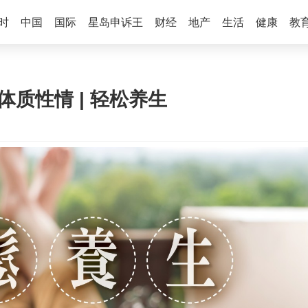
时
中国
国际
星岛申诉王
财经
地产
生活
健康
教
体质性情 | 轻松养生