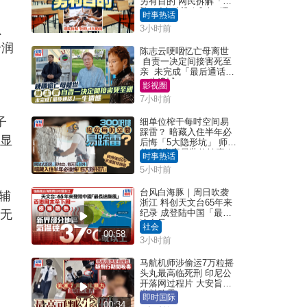
另有目的 网民拆解「扮
熟」4大动机｜Juicy叮
时事热话
、
3小时前
合润
陈志云哽咽忆亡母离世
自责一决定间接害死至
亲 未完成「最后通话」
一生遗憾
影视圈
7小时前
子
细单位榨干每吋空间易
踩雷？ 暗藏入住半年必
效显
后悔「5大隐形坑」 师傅
传授6字家居装修锦囊｜
时事热话
Juicy叮
5小时前
台风白海豚｜周日吹袭
辅
浙江 料创天文台65年来
，无
纪录 成登陆中国「最长
途台风」
社会
00:58
3小时前
马航机师涉偷运7万粒摇
头丸最高临死刑 印尼公
开落网过程片 大安旨意
岂料败露
即时国际
00:34