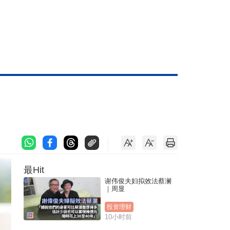
最Hit
谢伟俊夫妇拟效法蔡澜
｜周显
投资理财
10小时前