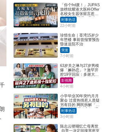
「你个frd废！」JUPAS
放榜炫耀港大医科Offer
名校女生嚣张留言惹众
怒 医学院澄清：宣称
时事热话
「40.5分获录取」不符事
22小时前
实｜Juicy叮
珍惜生命｜荃湾15岁少
年堕楼 事前曾报警预告
昏迷送院不治
突发
7小时前
63岁关之琳与27岁男模
爆「嫲孙恋」？激罕开
腔19字回应：多谢大家
挂念近况
影视圈
千
4小时前
小学毕业30年突约月月
聚会 过度热情惹人质疑
另有目的 网民拆解「扮
朗
熟」4大动机｜Juicy叮
时事热话
、
3小时前
陈志云哽咽忆亡母离世
自责一决定间接害死至