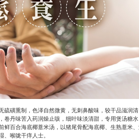
硫磺熏制，色泽自然微黄，无刺鼻酸味，较干品滋润清
，卷丹味苦入药润燥止咳，细叶味淡清甜，专用煲汤糖水
前鲜百合海底椰薏米汤，以猪尾骨配海底椰、生熟薏米、
湿、喉咙干痒人士。