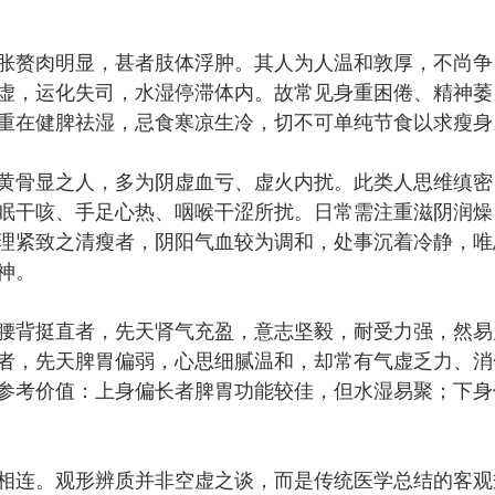
赘肉明显，甚者肢体浮肿。其人为人温和敦厚，不尚争
虚，运化失司，水湿停滞体内。故常见身重困倦、精神萎
重在健脾祛湿，忌食寒凉生冷，切不可单纯节食以求瘦身
骨显之人，多为阴虚血亏、虚火内扰。此类人思维缜密
眠干咳、手足心热、咽喉干涩所扰。日常需注重滋阴润燥
理紧致之清瘦者，阴阳气血较为调和，处事沉着冷静，唯
神。
背挺直者，先天肾气充盈，意志坚毅，耐受力强，然易
者，先天脾胃偏弱，心思细腻温和，却常有气虚乏力、消
参考价值：上身偏长者脾胃功能较佳，但水湿易聚；下身
连。观形辨质并非空虚之谈，而是传统医学总结的客观