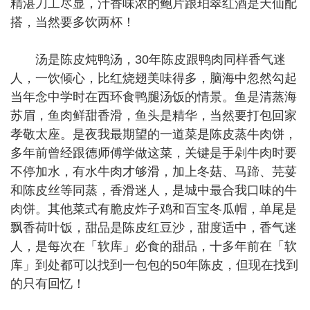
精湛刀工尽显，汁香味浓的鲍片跟珀翠红酒是天仙配
搭，当然要多饮两杯！
汤是陈皮炖鸭汤，30年陈皮跟鸭肉同样香气迷
人，一饮倾心，比红烧翅美味得多，脑海中忽然勾起
当年念中学时在西环食鸭腿汤饭的情景。鱼是清蒸海
苏眉，鱼肉鲜甜香滑，鱼头是精华，当然要打包回家
孝敬太座。是夜我最期望的一道菜是陈皮蒸牛肉饼，
多年前曾经跟德师傅学做这菜，关键是手剁牛肉时要
不停加水，有水牛肉才够滑，加上冬菇、马蹄、芫荽
和陈皮丝等同蒸，香滑迷人，是城中最合我口味的牛
肉饼。其他菜式有脆皮炸子鸡和百宝冬瓜帽，单尾是
飘香荷叶饭，甜品是陈皮红豆沙，甜度适中，香气迷
人，是每次在「软库」必食的甜品，十多年前在「软
库」到处都可以找到一包包的50年陈皮，但现在找到
的只有回忆！