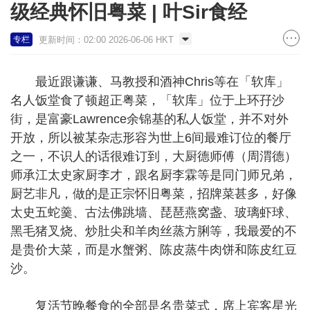
级经典怀旧粤菜 | 叶Sir食经
更新时间：02:00 2026-06-06 HKT
专栏
最近跟谦谦、马教授和酒神Chris等在「软库」
名人饭堂食了顿超正粤菜，「软库」位于上环孖沙
街，是富豪Lawrence余锦基的私人饭堂，并不对外
开放，所以被某杂志形容为世上6间最难订位的餐厅
之一，不识人的话很难订到，大厨德师傅（周渭德）
师承江太史家厨李才，跟名厨李霖等是同门师兄弟，
厨艺非凡，做的是正宗怀旧粤菜，招牌菜甚多，好像
太史五蛇羹、古法佛跳墙、琵琶燕窝盏、玻璃虾球、
黑毛猪叉烧、炒肚尖和羊肉丝蒸方脷等，我最爱的不
是贵价大菜，而是水蟹粥、陈皮蒸牛肉饼和陈皮红豆
沙。
复活节晚餐食的全部是名贵菜式，席上宾客星光