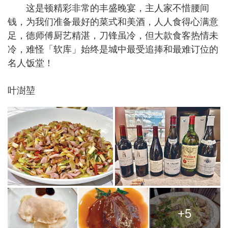
这是顿精彩非常的丰盛晚宴，主人家不惜腰间
钱，为我们准备最好的菜式和美酒，人人食得心满意
足，德师傅厨艺精湛，刀锋虽冷，但大款食客热情未
冷，难怪「软库」始终是城中最受追捧和最难订位的
名人饭堂！
叶澍堃
+5