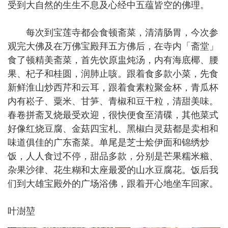
受到大自然的生生不息及心经中五蕴皆空的佛理。
每次到宝莲寺都会食顿斋菜，清清肠胃，今次参
观完大佛及在万佛宝殿拜五方佛后，在寺内「斋堂」
食了顿精美斋菜，首先饮原盅炖汤，内有海底椰、腰
果、杞子和桂圆，润肺止咳。跟着食多款小菜，先食
新鲜淮山炒西芹和云耳，跟着食素粒聚金杯，青瓜杯
内有崧子、粟米、甘笋、青椒和豆干粒，清甜美味。
春卷拼斋叉烧最受欢迎，很快便食至清碟，其他菜式
好像红烧豆腐、金菇四宝札、黑椒白灵菇都是卖相和
味道俱佳的广东斋菜。单尾是芝士烩伊面和锦绣炒
饭，人人食过不停，甜品多款，分别是芒果糯米糍、
杂果沙律、花生糊和太座最爱的山水豆腐花。饭后我
们到大雄宝殿外的广场浴佛，跟着开心地坐车回家。
叶澍堃