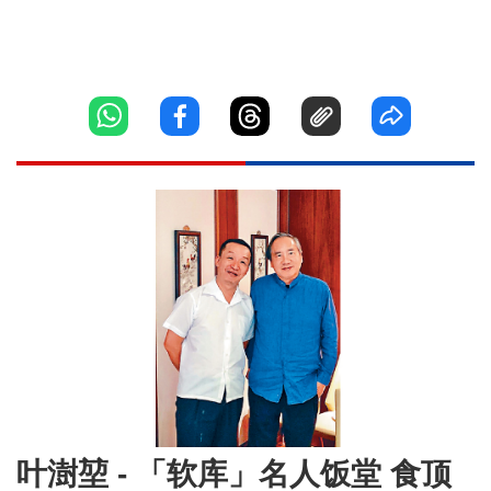
叶澍堃 - 「软库」名人饭堂 食顶