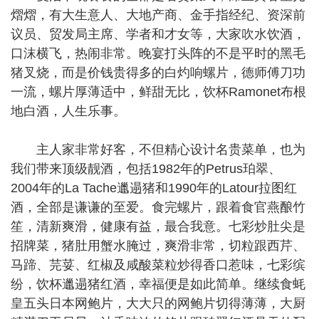
熠熠，有大生意人、大地产商、金手指经纪、资深前
议员、贸发局主席、学者和才女等，大家吹水饮酒，
口沫横飞，热闹非常。晚宴打头阵的不是平时的黑毛
猪叉烧，而是价钱贵得多的白灼响螺片，德师傅刀功
一流，螺片厚薄适中，鲜甜无比，饮杯Ramonet布根
地白酒，人生乐事。
主人家非常好客，不但精心设计名贵菜单，也为
我们带来顶级靓酒，包括1982年的Petrus珀翠、
2004年的La Tache邋遢猪和1990年的Latour拉图红
酒，全部是谦谦的至爱。食完螺片，跟着食官燕酿竹
笙，清新爽滑，健康有益，最合我意。七彩炒肚尖是
招牌菜，猪肚用蟹水腌过，爽滑非常，切粒跟西芹、
马蹄、芫荽、红椒及咸酸菜粒炒得香口惹味，七彩缤
纷，饮杯邋遢猪红酒，幸福便是如此简单。继续食蚝
皇五头日本网鲍片，大大只的网鲍片切得薄薄，大厨