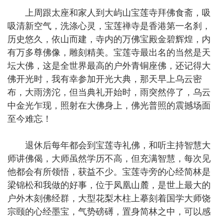
上周跟太座和家人到大屿山宝莲寺拜佛食斋，吸
吸清新空气，洗涤心灵，宝莲禅寺是香港第一名刹，
历史悠久，依山而建，寺内的万佛宝殿金碧辉煌，内
有万多尊佛像，雕刻精美。宝莲寺最出名的当然是天
坛大佛，这是全世界最高的户外青铜座佛，还记得大
佛开光时，我有幸参加开光大典，那天早上乌云密
布，大雨滂沱，但当典礼开始时，雨突然停了，乌云
中金光乍现，照射在大佛身上，佛光普照的震撼场面
至今难忘！
退休后每年都会到宝莲寺礼佛，和听主持智慧大
师讲佛偈，大师虽然学历不高，但充满智慧，每次见
他都会有所领悟，获益不少。宝莲寺旁的心经简林是
梁锦松和我做的好事，位于凤凰山麓，是世上最大的
户外木刻佛经群，大型花梨木柱上摹刻着国学大师饶
宗颐的心经墨宝，气势磅礡，置身简林之中，可以感