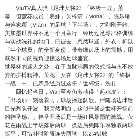
ViuTV真人骚《足球女将2》「终极一战」落
幕，但萤花成员「表妹」吴梓清（Mona）、陈乐琳
与连家颖（Vian）的足球「下半场」，才刚刚开始。
美加墨世界杯不足一个月举行，经历过足球严格训练
与实战洗礼的她们，已褪去「忽然球迷」外衣，将以
「半个球员」的全新身份，带着绿茵场上的震撼，用
截然不同的视角迎接这场足球盛宴。
世界杯的迷人之处，在于血脉沸腾的仪式感与永不放
弃的拼搏精神。萤花三女在《足球女将2》的「终极
一战」中，已亲身经历过这份「世杯级」洗礼。
回忆起当日，Vian至今仍激动得「起鸡皮」：
「出场那一刻落着雨，球场播起队歌。伴随场边球迷
目光列队开波，我突然明白，这似乎就是世杯开场前
的神圣感。」神圣开场后是一场狂风暴雨的激战。萤
花在雨战上半场落后两球，换边后凭陈乐琳独取两球
扳平，可惜补时阶段连失两球，以2:4惜败。