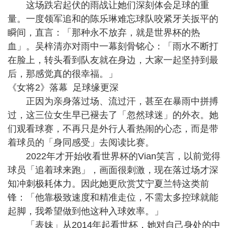
这场跌宕起伏的雨战让她们深刻体会足球的重
量。一度领军追和的陈乐琳难忘球队咬紧牙关扳平的
瞬间，直言：「那种永不放弃，就是世界杯的热
血」。吴梓清亦对雨中一幕刻骨铭心：「雨水不断打
在脸上，转头看到队友就在身边，大家一起坚持到最
后，那感觉真的很幸福。」
《女将2》落幕 足球缘更深
正因为亲身落过场、流过汗，甚至在暴雨中拼搏
过，这三位女生早已褪去了「忽然球迷」的外衣。她
们观看球赛，不再只是外行人看热闹的心态，而是带
着球员的「身同感受」去阅读比赛。
2022年才开始收看世界杯的Vian笑言，以前觉得
球员「追着球来跑」，画面很刺激，现在落过场才深
知冲刺极耗体力。因此她更欣赏艾宁夏兰特这类前
锋：「他靠极致速度和精准走位，不需太多控球就能
起脚，我希望做到他这种入球效率。」
「表妹」从2014年起看世杯，她对自己身处的中