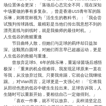
场位置体会更深：「落场后心态完全不同，现在深知
中场要做的事有多复杂。」曾是香港U15青年军的陈
乐琳，则将世杯视为「活生生的教科书」：「我会尝
试预判传球路线。最精彩是当他们传出我意想不到的
漂亮直线与斜线时，就是我偷师的最佳时机。」
人生低谷的救赎重逢
节目曲终人散，但她们与足球的羁绊却日益加
深。这颗黑白圆球，对她们而言早已超越运动，更是
人生低谷的救赎与重逢。
曾放弃足球5、6年的陈乐琳，重返绿茵场后感悟
极深：「重来的机会很难得。我发现足球原来一直在
等我，从没放弃过我。只要我肯踢，它就会让我继续
踢。」对Vian而言，足球更是一支强心针：「它将我
从田径伤患的低谷中硬生生拉出来。足球告诉我，人
生随时可以重新开始，要相信自己一定做得到。」
「喜欢一件事，就不可以放弃。」吴梓清坚定总