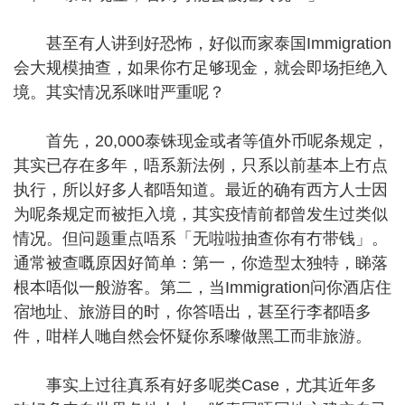
甚至有人讲到好恐怖，好似而家泰国Immigration
会大规模抽查，如果你冇足够现金，就会即场拒绝入
境。其实情况系咪咁严重呢？
首先，20,000泰铢现金或者等值外币呢条规定，
其实已存在多年，唔系新法例，只系以前基本上冇点
执行，所以好多人都唔知道。最近的确有西方人士因
为呢条规定而被拒入境，其实疫情前都曾发生过类似
情况。但问题重点唔系「无啦啦抽查你有冇带钱」。
通常被查嘅原因好简单：第一，你造型太独特，睇落
根本唔似一般游客。第二，当Immigration问你酒店住
宿地址、旅游目的时，你答唔出，甚至行李都唔多
件，咁样人哋自然会怀疑你系嚟做黑工而非旅游。
事实上过往真系有好多呢类Case，尤其近年多