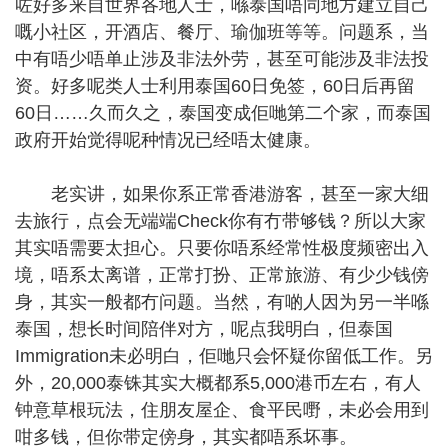
咗好多来自世界各地人士，喺泰国唔同地方建立自己
嘅小社区，开酒店、餐厅、瑜伽班等等。问题系，当
中有唔少唔单止涉及非法外劳，甚至可能涉及非法投
资。好多呢类人士利用泰国60日免签，60日后再留
60日……久而久之，泰国变成佢哋第二个家，而泰国
政府开始觉得呢种情况已经唔太健康。
老实讲，如果你系正常香港游客，甚至一家大细
去旅行，点会无端端Check你有冇带够钱？所以大家
其实唔需要太担心。只要你唔系经常性极度频密出入
境，唔系太离谱，正常打扮、正常旅游、有少少钱傍
身，其实一般都冇问题。当然，有啲人因为另一半喺
泰国，想长时间陪伴对方，呢点我明白，但泰国
Immigration未必明白，佢哋只会怀疑你留低工作。另
外，20,000泰铢其实大概都系5,000港币左右，有人
钟意草根玩法，住朋友屋企、食平民嘢，未必会用到
咁多钱，但你带定傍身，其实都唔系坏事。