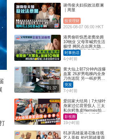
谢伟俊夫妇拟效法蔡澜
｜周显
投资理财
2026-08-07 06:00 HKT
港男偷听惊悉老窦坐拥
10物业 父母常喊穷生活
极悭 网民点出两大隐
忧：未必是隐形富豪｜
时事热话
Juicy叮
4小时前
黄大仙上邨7分钟内连爆
血案 26岁男电梯内全身
刀伤送院 另一46岁男倒
届
毙平台
突发
01:37
展
7小时前
爱回家大结局｜7大绿叶
身家过亿背景惊人 三太
私伙鳄鱼皮Hermès拍剧
苏姐原来是半山楼后
影视圈
打
19小时前
81岁高雄返港召集佳视
艺人茶叙 初代郭靖黄蓉