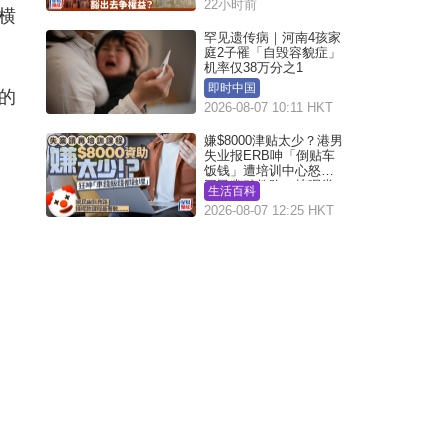
22小时前
横
罕见遗传病｜河南4孩家
庭2子罹「自毁容貌症」
机率仅38万分之1
即时中国
的
2026-08-07 10:11 HKT
嫌$8000津贴太少？港男
失业报ERB呻「倒贴车
饭钱」遭培训中心怒轰
网民幽默教路：拣呢类
生活百科
课程唔会蚀...
2026-08-07 12:25 HKT