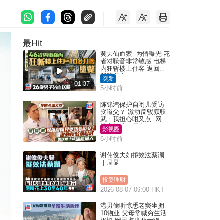
最Hit
黄大仙血案│内情曝光 死
者对噪音非常敏感 电梯
内狂斩楼上住客 返回住
所堕楼亡
突发
01:37
5小时前
陈锦鸿保护自闭儿受访
变嗌交？ 激动反驳颜联
武：我担心咁又点 网民
批主持咄咄逼人
影视圈
6小时前
谢伟俊夫妇拟效法蔡澜
｜周显
投资理财
2026-08-07 06:00 HKT
港男偷听惊悉老窦坐拥
10物业 父母常喊穷生活