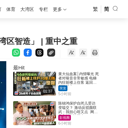
繁
简
育
体育
大湾区
专栏
更多
湾区智造」 | 重中之重
最Hit
黄大仙血案│内情曝光 死
者对噪音非常敏感 电梯
内狂斩楼上住客 返回住
所堕楼亡
突发
01:37
5小时前
陈锦鸿保护自闭儿受访
变嗌交？ 激动反驳颜联
武：我担心咁又点 网民
批主持咄咄逼人
影视圈
6小时前