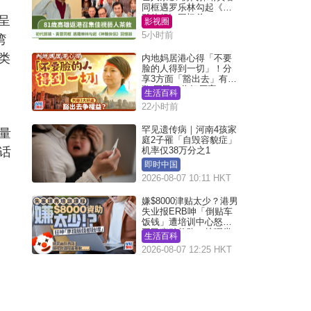
同框遇罗乐林勾起《神
雕侠侣》回忆杀
呈
影视圈
5小时前
湾
类
内地妈居港心得「不要
脸的人得到一切」！分
享3方面「豁出去」有著
数 网民：你好厉害
生活百科
22小时前
罕见遗传病｜河南4孩家
量
庭2子罹「自毁容貌症」
话
机率仅38万分之1
即时中国
2026-08-07 10:11 HKT
嫌$8000津贴太少？港男
失业报ERB呻「倒贴车
饭钱」遭培训中心怒轰
网民幽默教路：拣呢类
生活百科
课程唔会蚀...
2026-08-07 12:25 HKT