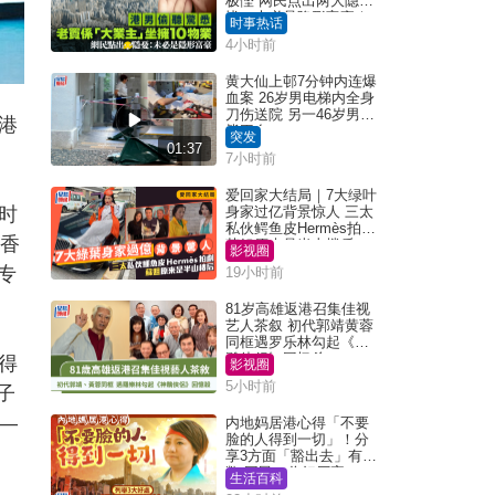
极悭 网民点出两大隐
忧：未必是隐形富豪｜
时事热话
Juicy叮
4小时前
黄大仙上邨7分钟内连爆
血案 26岁男电梯内全身
刀伤送院 另一46岁男倒
港
毙平台
突发
01:37
7小时前
爱回家大结局｜7大绿叶
时
身家过亿背景惊人 三太
私伙鳄鱼皮Hermès拍剧
。香
苏姐原来是半山楼后
影视圈
专
19小时前
81岁高雄返港召集佳视
艺人茶叙 初代郭靖黄蓉
同框遇罗乐林勾起《神
雕侠侣》回忆杀
得
影视圈
5小时前
子
—
内地妈居港心得「不要
脸的人得到一切」！分
享3方面「豁出去」有著
数 网民：你好厉害
生活百科