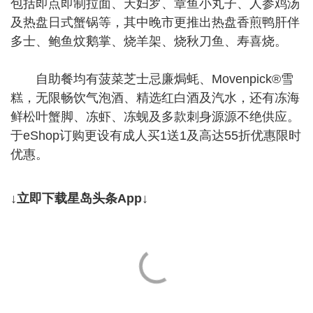
包括即点即制拉面、天妇罗、章鱼小丸子、人参鸡汤
及热盘日式蟹锅等，其中晚市更推出热盘香煎鸭肝伴
多士、鲍鱼炆鹅掌、烧羊架、烧秋刀鱼、寿喜烧。
自助餐均有菠菜芝士忌廉焗蚝、Movenpick®雪
糕，无限畅饮气泡酒、精选红白酒及汽水，还有冻海
鲜松叶蟹脚、冻虾、冻蚬及多款刺身源源不绝供应。
于eShop订购更设有成人买1送1及高达55折优惠限时
优惠。
↓立即下载星岛头条App↓