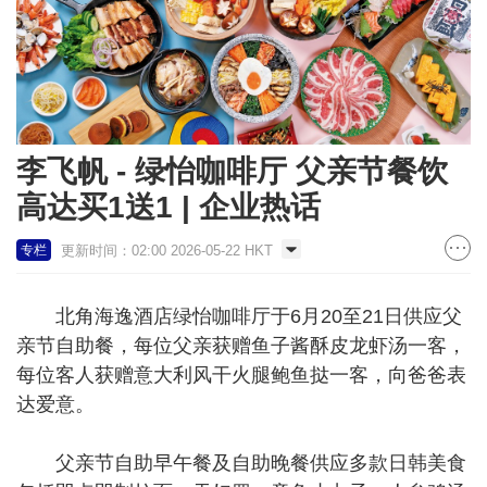
李飞帆 - 绿怡咖啡厅 父亲节餐饮
高达买1送1 | 企业热话
更新时间：02:00 2026-05-22 HKT
专栏
北角海逸酒店绿怡咖啡厅于6月20至21日供应父
亲节自助餐，每位父亲获赠鱼子酱酥皮龙虾汤一客，
每位客人获赠意大利风干火腿鲍鱼挞一客，向爸爸表
达爱意。
父亲节自助早午餐及自助晚餐供应多款日韩美食