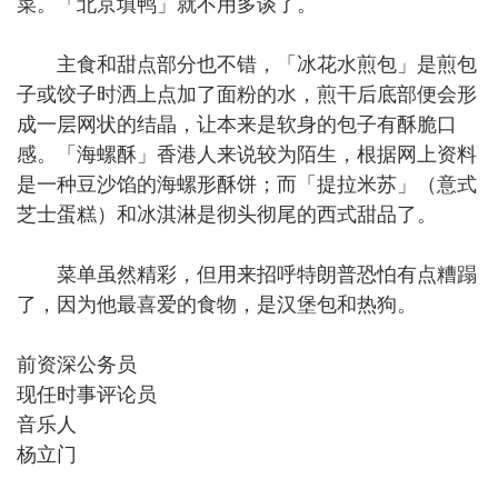
菜。「北京填鸭」就不用多谈了。
主食和甜点部分也不错，「冰花水煎包」是煎包
子或饺子时洒上点加了面粉的水，煎干后底部便会形
成一层网状的结晶，让本来是软身的包子有酥脆口
感。「海螺酥」香港人来说较为陌生，根据网上资料
是一种豆沙馅的海螺形酥饼；而「提拉米苏」（意式
芝士蛋糕）和冰淇淋是彻头彻尾的西式甜品了。
菜单虽然精彩，但用来招呼特朗普恐怕有点糟蹋
了，因为他最喜爱的食物，是汉堡包和热狗。
前资深公务员
现任时事评论员
音乐人
杨立门