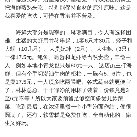
把海鲜蒸熟来吃，特别能保持食材的原汁原味。这是
我喜爱的吃法，可惜在香港并不普及。
海鲜大部分是现宰的，琳瑯满目，令人有选择困
难。生猛的大虾用竹签串起，1客6只才30元，蛏子和
大蚬（10几只）、大贵妃蚌（2只）、大生蚝（3只）
一律17.5元。鲍鱼、螃蟹和龙虾等当然贵些，丰俭由
人，例如本地小青龙也只是80元一只。这店虽主打海
鲜，但有个手切潮汕牛肉的柜枱，一碟有5、6片，也
是卖17.5元，一人顶多吃两碟吧。各式蔬菜就更便宜
了，林林总总、干干净净的用杯子装着，价钱竟是3
至6元不等！所以大家要预留足够空间多尝几款蔬
菜。吃到最后，在浓汤里煮一个小型泡面作结，便很
圆满了。还有，软雪糕是免费任吃，全自动化的，衞
生又好玩。