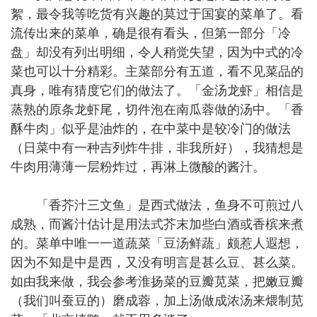
絮，最令我等吃货有兴趣的莫过于国宴的菜单了。看
流传出来的菜单，确是很有看头，但第一部分「冷
盘」却没有列出明细，令人稍觉失望，因为中式的冷
菜也可以十分精彩。主菜部分有五道，看不见菜品的
真身，唯有猜度它们的做法了。「金汤龙虾」相信是
蒸熟的原条龙虾尾，切件泡在南瓜蓉做的汤中。「香
酥牛肉」似乎是油炸的，在中菜中是较冷门的做法
（日菜中有一种吉列炸牛排，非我所好），我猜想是
牛肉用薄薄一层粉炸过，再淋上微酸的酱汁。
「香芥汁三文鱼」是西式做法，鱼身不可煎过八
成熟，而酱汁估计是用法式芥末加些白酒或香槟来煮
的。菜单中唯一一道蔬菜「豆汤鲜蔬」颇惹人遐想，
因为不知是中是西，又没有明言是甚么豆、甚么菜。
如由我来做，我会参考淮扬菜的豆瓣苋菜，把嫩豆瓣
（我们叫蚕豆的）磨成蓉，加上汤做成浓汤来煨制苋