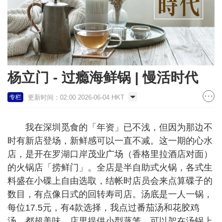
杨立门 - 过瘾海鲜锅 | 慢活时代
更新时间：02:00 2026-06-04 HKT
专栏
我在深圳觅食的「年资」已不浅，但因为那边不
时有新店登场，新鲜感可以一直不减。这一期的心水
店，是开在罗湖口岸茂业广场（香格里拉酒店对面）
的火锅店「捞鲜门」。全店是半自助式火锅，各式生
料盛在小碟上自由选取，结帐时店员会来点算碟子的
数目，有点像日式的回转寿司店。汤底是一人一锅，
每位17.5元，有4款选择，我点过番茄汤和花胶鸡
汤，都超美味。店里提供小型蒸笼，可以架在汤锅上