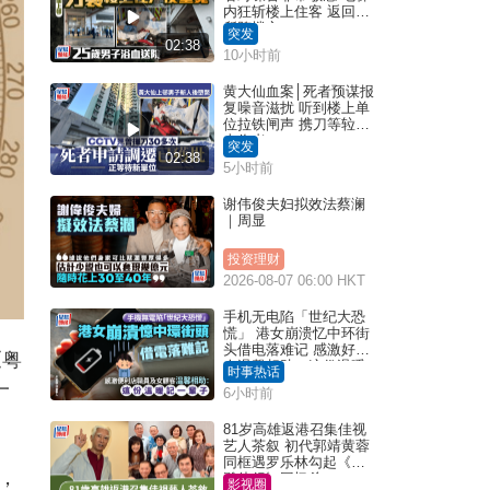
内狂斩楼上住客 返回住
所堕楼亡
突发
02:38
10小时前
黄大仙血案│死者预谋报
复噪音滋扰 听到楼上单
位拉铁闸声 携刀等䢂伏
击伤者
突发
02:38
5小时前
谢伟俊夫妇拟效法蔡澜
｜周显
投资理财
2026-08-07 06:00 HKT
手机无电陷「世纪大恐
慌」 港女崩溃忆中环街
头借电落难记 感激好心
《粤
人温馨相助：这份温暖
时事热话
记一辈子｜Juicy叮
一
6小时前
81岁高雄返港召集佳视
艺人茶叙 初代郭靖黄蓉
同框遇罗乐林勾起《神
，
雕侠侣》回忆杀
影视圈