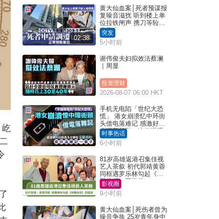
黄大仙血案│死者预谋报
复噪音滋扰 听到楼上单
位拉铁闸声 携刀等䢂伏
击伤者
突发
02:38
5小时前
谢伟俊夫妇拟效法蔡澜
｜周显
投资理财
2026-08-07 06:00 HKT
手机无电陷「世纪大恐
慌」 港女崩溃忆中环街
头借电落难记 感激好心
，屹
人温馨相助：这份温暖
时事热话
记一辈子｜Juicy叮
二
6小时前
令
81岁高雄返港召集佳视
艺人茶叙 初代郭靖黄蓉
同框遇罗乐林勾起《神
雕侠侣》回忆杀
影视圈
了
9小时前
此
黄大仙血案│死伤者曾为
噪音争执 25岁青年身中