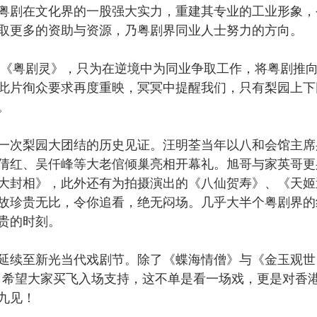
粤剧在文化界的一股强大实力，重建其专业的工业形象，
取更多的资助与资源，乃粤剧界同业人士努力的方向。
《粤剧灵》，只为在逆境中为同业争取工作，将粤剧推
此片徇众要求再度重映，冥冥中提醒我们，只有梨园上下
。
次梨园大团结的历史见证。汪明荃当年以八和会馆主席
倩红、吴仟峰等大老倌倾巢亮相开幕礼。旭哥与家英哥更
大封相》，此外还有为拍摄演出的《八仙贺寿》、《天姬
故珍贵无比，令你追看，绝无闷场。几乎大半个粤剧界的
贵的时刻。
续至新光当代戏剧节。除了《蝶海情僧》与《金玉观世
》。希望大家买飞入场支持，这不单是看一场戏，更是对香
九见！