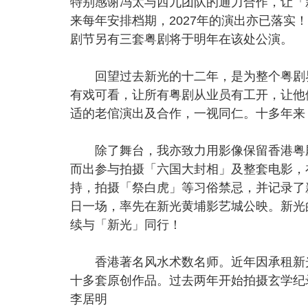
特别感谢冯太与西九团队的通力合作，让「
来每年安排档期，2027年的演出亦已落
剧节另有三套粤剧将于明年在该处公演。
回望过去新光的十二年，是为整个粤剧界
有戏可看，让所有粤剧从业员有工开，让他
适的老倌演出及合作，一视同仁。十多年来
除了舞台，我亦致力用影像保留香港粤剧
而出参与拍摄「六国大封相」及整套电影，
持，拍摄「祭白虎」等习俗禁忌，并记录了
日一场，率先在新光黄埔影艺城公映。新光
续与「新光」同行！
香港著名风水术数名师。近年因承租新光
十多套原创作品。过去两年开始拍摄玄学纪
李居明