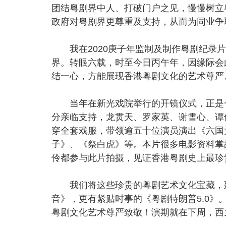
团结粤剧界中人、打破门户之见，慢慢树立
政府对粤剧界更尊重及支持，从而为同业争
我在2020庚子年监制及制作粤剧纪录片
界。转眼六载，时至今日丙午年，因缘际会
结一心，方能展现香港粤剧文化的艺术尊严
当年在新光戏院举行的开镜仪式，正是一
分亲临支持，龙贯天、罗家英、谢雪心、谭
穿全套戏服，带领逾五十位演员演出《六国
子》、《祭白虎》等。本片很多电影资料掌
伶都参与此片拍摄，见证香港粤剧史上最珍
我们将这些珍贵的粤剧艺术文化宝藏，延
音》，更有紧贴时事的《粤剧特朗普5.0
粤剧文化艺术尊严致敬！演期就在下周，西