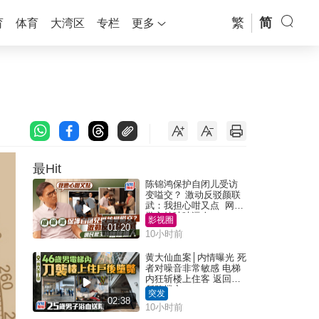
繁
简
育
体育
大湾区
专栏
更多
最Hit
陈锦鸿保护自闭儿受访
变嗌交？ 激动反驳颜联
武：我担心咁又点 网民
批主持咄咄逼人
影视圈
01:20
10小时前
黄大仙血案│内情曝光 死
者对噪音非常敏感 电梯
内狂斩楼上住客 返回住
所堕楼亡
突发
02:38
10小时前