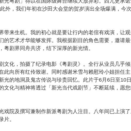
新光粤剧」得以在国际级舞台继续大放异彩。西九更承诺
实！此外，我们年初在沙田大会堂的贺岁演出全场爆满，今
带来生机。我的初心就是要让行内的老倌有戏演，让观
们的艺术才华能够发挥。我根据剧目的角色需要，邀请最
，粤剧界同舟共济，结下深厚的新光情。
文化，拍摄了纪录电影《粤剧灵》。全行从业员几乎倾
在此向所有红伶致谢。同时感谢米雪与赖慰玲小姐担任主
新光的地洞及鬼古传说与珍贵回忆。此片于6月6日至10
的文化与精神将透过「新光当代戏剧节」不断延续，愿您
戏院及撰写兼制作新派粤剧为人注目。八年间已上演了
录片。