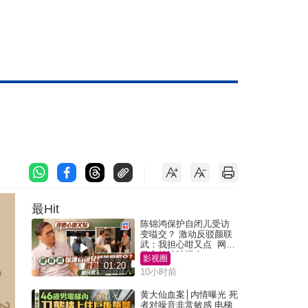
最Hit
陈锦鸿保护自闭儿受访
变嗌交？ 激动反驳颜联
武：我担心咁又点 网民
批主持咄咄逼人
影视圈
01:20
10小时前
黄大仙血案│内情曝光 死
者对噪音非常敏感 电梯