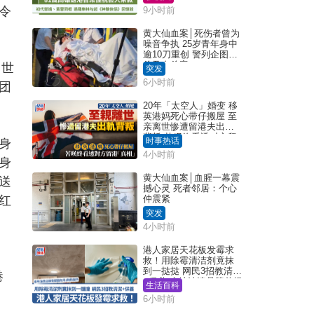
令
9小时前
黄大仙血案│死伤者曾为
噪音争执 25岁青年身中
逾10刀重创 警列企图谋
杀及自杀案
向世
突发
6小时前
团
20年「太空人」婚变 移
英港妈死心带仔搬屋 至
亲离世惨遭留港夫出轨
背叛 苦叹终看透对方留
时事热话
身
港「真相」｜Juicy叮
4小时前
身
黄大仙血案│血腥一幕震
送
撼心灵 死者邻居：个心
红
仲震紧
突发
4小时前
港人家居天花板发霉求
救！用除霉清洁剂竟抹
到一挞挞 网民3招教清洁
港
+保养 本地油漆品牌曾提
生活百科
醒勿用1物防变色
6小时前