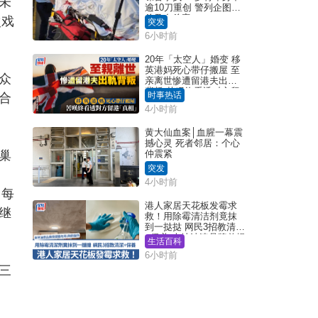
未
逾10刀重创 警列企图谋
杀及自杀案
次戏
突发
6小时前
20年「太空人」婚变 移
英港妈死心带仔搬屋 至
众
亲离世惨遭留港夫出轨
背叛 苦叹终看透对方留
时事热话
合
港「真相」｜Juicy叮
4小时前
黄大仙血案│血腥一幕震
撼心灵 死者邻居：个心
巢
仲震紧
突发
4小时前
日每
港人家居天花板发霉求
继
救！用除霉清洁剂竟抹
到一挞挞 网民3招教清洁
+保养 本地油漆品牌曾提
生活百科
醒勿用1物防变色
6小时前
三