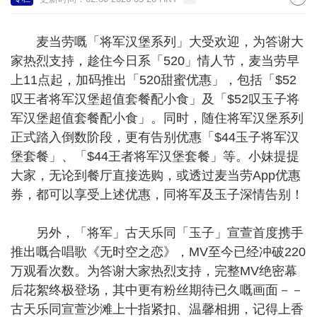
麦当劳嘅「将军汉堡系列」大受欢迎，为答谢大
家热烈支持，趁住今日系「520」情人节，麦当劳早
上11点起，加码推出「520甜蜜优惠」，包括「$52
叹王者将军汉堡超值套餐配小食」及「$52叹玉子将
军汉堡超值套餐配小食」。同时，随住将军汉堡系列
正式踏入倒数阶段，更有告别优惠「$44玉子将军汉
堡套餐」、「$44王者将军汉堡套餐」等。小妹提提
大家，无论到餐厅直接选购，或透过麦当劳App优惠
券，都可以享受上述优惠，同将军及玉子深情告别！
另外，「将军」古天乐同「玉子」宣萱首度携手
推出嘅合唱歌《无时空之恋》，MV至今已经冲破220
万观看次数。为答谢大家热烈支持，完整MV绝密幕
后花絮终极登场，其中更有粉丝期待已久嘅画面－－
古天乐同宣萱沙滩上十指紧扣、温馨相拥，记得上香