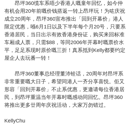
昂坪360缆车系唔少香港人嘅童年回忆，如今仲
有机会用20年前嘅价钱搭返一转上昂坪玩！为咗庆祝
成立20周年，昂坪360宣布推出「回到开幕价」港人
限定优惠，喺6月1日以及下半年每个月20号，只要系
香港居民，当日出示有效香港身份证，购买来回标准
车厢成人票，只需$88，等同2006年开幕时嘅票价水
平，足足系现时原价嘅三折！真系抵到Kelly都要约定
屋企人去玩番一转！
昂坪360董事总经理董沛铨话，20周年对昂坪系
非常重要嘅大日子，希望同港人一齐分享喜悦。佢又
形容「回到开幕价」不止系优惠，更邀请每位香港居
民，到昂坪重温当年开幕时嘅感动同回忆。昂坪360
将推出更多廿周年庆祝活动，大家万勿错过。
KellyChu