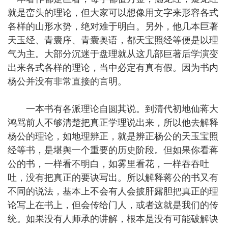
就是峦头的理论，但大家可以想像用文字来形容各式
各样的山形水势，绝对难于明白。另外，他几本巨著
天玉经、青囊序、青囊奥语，都天宝照经等便是以理
气为主。大部分沉迷于盘理就从这几部巨著后学演变
出来各式各样的理论，当中必定有真有假。因为书内
杨公并没有非常直接的言明。
一本书有各派理论自圆其说。到清代初地仙蒋大
鸿骂前人不够清楚把真正学理说出来，所以他去解释
杨公的理论，如地理辨正，就是辨正杨公的天玉宝照
经等书，是堪舆一个重要的历史阶段。但如果你看蒋
公的书，一样看不明白，如雾里看花，一样吞吞吐
吐，没有把真正的要诀写出。所以解释蒋公的书又有
不同的说法，基本上不会有人会披肝露胆把真正的理
论写上在书上，但会传给门人，或者这就是我们的传
统。如果没有人师承的讲解，根本是没有可能破解诀