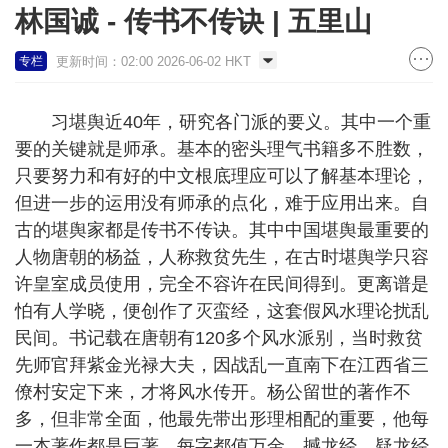
林国诚 - 传书不传诀 | 五里山
更新时间：02:00 2026-06-02 HKT
专栏
习堪舆近40年，研究各门派的要义。其中一个重
要的关键就是师承。基本的密头理气书籍多不胜数，
只要努力和有好的中文根底理应可以了解基本理论，
但进一步的运用没有师承的点化，难于应用出来。自
古的堪舆家都是传书不传诀。其中中国堪舆最重要的
人物唐朝的杨益，人称救贫先生，在古时堪舆学只容
许皇室成员使用，完全不容许在民间得到。更离谱是
怕有人学晓，便创作了灭蛮经，这套假风水理论扰乱
民间。书记载在唐朝有120多个风水派别，当时救贫
先师官拜紫金光禄大夫，因战乱一直南下在江西省三
僚村安定下来，才将风水传开。杨公留世的著作不
多，但非常全面，他最先带出形理相配的重要，他每
一本著作都是巨著，每字都值万金，撼龙经，疑龙经