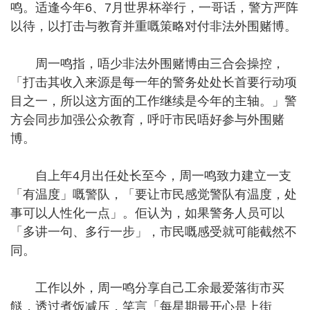
鸣。适逢今年6、7月世界杯举行，一哥话，警方严阵
以待，以打击与教育并重嘅策略对付非法外围赌博。
周一鸣指，唔少非法外围赌博由三合会操控，
「打击其收入来源是每一年的警务处处长首要行动项
目之一，所以这方面的工作继续是今年的主轴。」警
方会同步加强公众教育，呼吁市民唔好参与外围赌
博。
自上年4月出任处长至今，周一鸣致力建立一支
「有温度」嘅警队，「要让市民感觉警队有温度，处
事可以人性化一点」。佢认为，如果警务人员可以
「多讲一句、多行一步」，市民嘅感受就可能截然不
同。
工作以外，周一鸣分享自己工余最爱落街市买
餸，透过煮饭减压，笑言「每星期最开心是上街