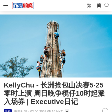
繁
简
KellyChu - 长洲抢包山决赛5‧25
零时上演 周日晚争櫈仔10时起派
入场券 | Executive日记
更新时间：02:00 2026-05-19 HKT
专栏