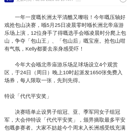
一年一度嘅长洲太平清醮又嚟啦！今年嘅压轴好
戏抢包山决赛，喺5月25日凌晨零时喺长洲北帝庙游
乐场上演，12位身手了得嘅选手会喺凌晨时分爬上包
山，争夺「包山王」、「包山后」嘅宝座。抢包山咁
有气氛，Kelly都要去亲身感受吓！
今年大会喺北帝庙游乐场足球场设立4个观赏
区，于24日（周日）晚上10时起派发1650张免费入
场券，每人限取一张，先到先得。
特设「代代平安奖」
决赛唔单止设男子组冠、亚、季军同女子组冠
军，大会仲特设「代代平安奖」，颁畀摘取最多平安
包嘅参赛者。大家不妨趁今个周末入长洲感受线充满