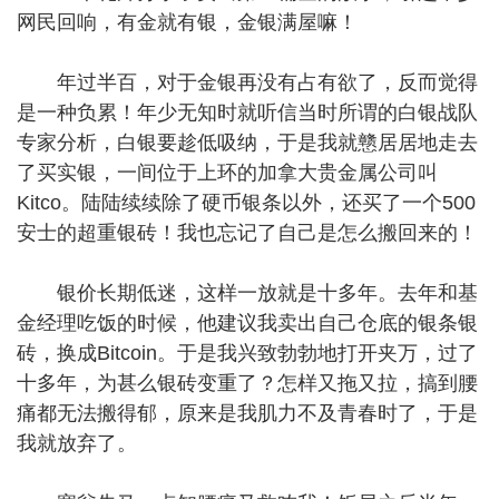
网民回响，有金就有银，金银满屋嘛！
年过半百，对于金银再没有占有欲了，反而觉得
是一种负累！年少无知时就听信当时所谓的白银战队
专家分析，白银要趁低吸纳，于是我就戆居居地走去
了买实银，一间位于上环的加拿大贵金属公司叫
Kitco。陆陆续续除了硬币银条以外，还买了一个500
安士的超重银砖！我也忘记了自己是怎么搬回来的！
银价长期低迷，这样一放就是十多年。去年和基
金经理吃饭的时候，他建议我卖出自己仓底的银条银
砖，换成Bitcoin。于是我兴致勃勃地打开夹万，过了
十多年，为甚么银砖变重了？怎样又拖又拉，搞到腰
痛都无法搬得郁，原来是我肌力不及青春时了，于是
我就放弃了。