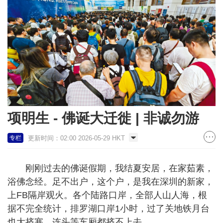
项明生 - 佛诞大迁徙 | 非诚勿游
更新时间：02:00 2026-05-29 HKT
专栏
刚刚过去的佛诞假期，我结夏安居，在家茹素，
浴佛念经。足不出户，这个户，是我在深圳的新家，
上FB隔岸观火。各个陆路口岸，全部人山人海，根
据不完全统计，排罗湖口岸1小时，过了关地铁月台
也大挤塞，连头等车厢都挤不上去。