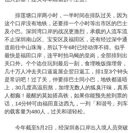
排莲塘口岸两小时，一半时间在排队过关，因为
这个口岸没有地铁，还要排一个小时等出市区的巴士
及小巴。深圳湾口岸的战况更激烈，承载的人流车流
不止深圳南山区、宝安区及福田区，还有经过深中通
道前往中山珠海，所以下午6时已经动弹不得。似乎
最快是福田口岸，连平时拍乌蝇的皇岗，全部排到出
关口外。个个谂住玩到最后一刻，食埋晚饭揼埋骨，
几十万人冲去关口逼返屋企翌日返工，排1至3个钟头
是常识吧！过了关，仲要排巴士同小巴，地铁都逼唔
上，30几度高温煎熬，加埋无数人的狐臭汗味，真系
人都癫！最醒的莫如搭高铁，如果你能预先抢到票的
话，14分钟可由福田直达西九，一列「和谐号」列车
的载客量为480人，过关和谐轻松。
今年截至5月2日，经深圳各口岸出入境人员突破