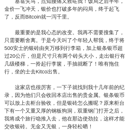
塞翁失马，点知腰痛又救咗我！饭局之后半年，
金价一飞冲天，银价也打破多年的闷局，终于起飞
了，反而Bitcoin就一泻千里。
最重要的是我心态的改变。我再不需要搜集了，
只需要断舍离。于是今天叫了个年轻人帮我，终于将
500安士的银砖由夹万移到行李箱，加上银条银币超
过20公斤，但是尺寸只有两个砖头大小，走出银行有
几级楼梯，一拎起行李箧，手抽就断了！唯有拖住
行，坐的士去Kitco出售。
这家店也很厉害，一下子就找到我十几年前的纪
录，因为他们只会收回本店出售的贵金属。银条银币
可以放上去柜台验收，但是银砖怎么搬呢？原来柜台
下有一个又重又厚的钢板狗洞，双重钢门打开之后，
我将成个旅行喼推入去，他在那边使劲拉，这样才能
交收银砖。无金又无银，一身轻松晒！