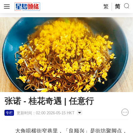
繁
简
张诺 - 桂花奇遇 | 任意行
更新时间：02:00 2026-05-15 HKT
专栏
大角咀横街窄巷里，「良顺兴」是街坊聚脚点，