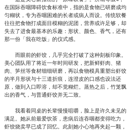
在国际吞咽障碍饮食标准中，指的是食物已研磨成均
匀糊状，专为吞咽困难的长者或病人而设。传统软餐
往往把食物打成面目模糊的泥团，营养或许足够，却
失去了进食最基本的乐趣：形状、颜色、香气，还有
那一份「我在吃饭」的仪式感。
而眼前的虾饺，几乎完全打破了这种刻板印象。
美心团队用了将近一年时间研发，把新鲜虾肉、猪
肉、笋丝等食材细细研磨，再以食物模具重塑出虾饺
的半月形状与十三道折痕，连澄皮的口感也设法还
原，做到入口即溶，却不觉糊烂。蒸热之后，竹笼飘
出的香气，与普通虾饺并无二致。
我看着同桌的长辈慢慢咀嚼，脸上是许久未见的
满足。她从前最爱饮茶，患病后连吞咽都变得吃力，
虾饺烧卖早已成了回忆。此刻她小心地再夹起一颗，