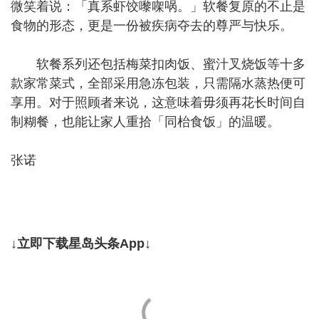
微笑着说：「真系虾饺嚟㗎㖞。」软餐复原的不止是
食物的形态，更是一份被疾病夺去的尊严与快乐。
软餐系列还包括梅菜扣肉饭、蜜汁叉烧饭等十多
款家常菜式，全部采用急冻包装，只需隔水蒸热便可
享用。对于照顾者来说，这意味着毋须再花长时间自
制糊餐，也能让家人重拾「同枱食饭」的温暖。
张诺
↓立即下载星岛头条App↓