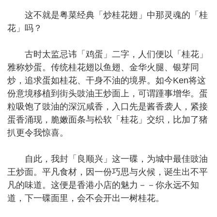
这不就是粤菜经典「炒桂花翅」中那灵魂的「桂
花」吗？
古时太监忌讳「鸡蛋」二字，人们便以「桂花」
雅称炒蛋。传统桂花翅以鱼翅、金华火腿、银芽同
炒，追求蛋如桂花、干身不油的境界。如今Ken将这
份意境移植到街头豉油王炒面上，可谓踵事增华。蛋
粒吸饱了豉油的深沉咸香，入口先是酱香袭人，紧接
蛋香涌现，脆嫩面条与松软「桂花」交织，比加了猪
扒更令我惊喜。
自此，我封「良顺兴」这一碟，为城中最佳豉油
王炒面。平凡食材，因一份巧思与火候，诞生出不平
凡的味道。这便是香港小店的魅力－－你永远不知
道，下一碟面里，会不会开出一树桂花。