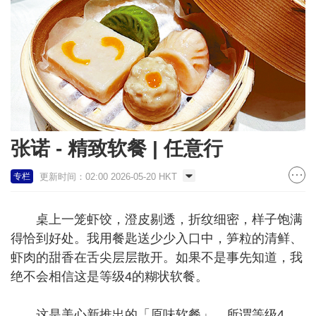
张诺 - 精致软餐 | 任意行
更新时间：02:00 2026-05-20 HKT
专栏
桌上一笼虾饺，澄皮剔透，折纹细密，样子饱满
得恰到好处。我用餐匙送少少入口中，笋粒的清鲜、
虾肉的甜香在舌尖层层散开。如果不是事先知道，我
绝不会相信这是等级4的糊状软餐。
这是美心新推出的「原味软餐」。所谓等级4，