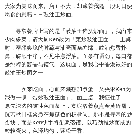
大家为美味而来。店面不大，却藏着我隔一段时日便
思食的慰藉－－豉油王炒面。
寻常餐牌上写的是「豉油王猪扒炒面」，我向来
少肉多菜，请大厨Ken改为「菜炒豉油王面」。上桌
时，翠绿爽脆的时蔬与油亮面条缠绵，豉油焦香扑
鼻，碟底干净，不见半点浮油。面条有嚼劲，每口都
是纯粹的酱香与镬气。这碟面，是我心中香港最好的
豉油王炒面之一。
一次来吃面，心血来潮想加点蛋，又央求Ken为
我做一碟「蛋炒豉油王面」。面上桌，我怔住了－－
原先深浓的豉油色面条上，竟绽放着点点金黄碎屑，
恍若秋日桂蕊撒在焦糖色的枝桠间。那不是寻常的炒
蛋块，而是Ken快手将蛋浆落镬、以巧劲推炒而成的
粒粒蛋火，色泽均匀，蓬松干香。