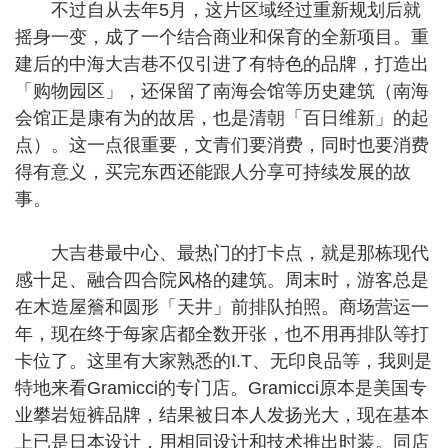
不过自从去年5月，这片区域经过重新规划后就
摇身一变，成了一个结合商业和保育的全新项目。重
建后的中海大吉巷不仅引进了有特色的品牌，打造出
「购物园区」，还保留了南海会馆等历史建筑（南海
会馆正是康有为的故居，也是清朝「百日维新」的起
点）。这一点很重要，文青们要消费，同时也要消费
得有意义，买完东西还能跟人分享可持续发展的故
事。
大吉巷最中心、最热门的打卡点，就是那栋现代
感十足、融合四合院风格的建筑。周末时，游客总是
在木造屋簷和圆形「天井」前排队拍照。商场营运一
年，现在终于每家店都全数开张，也不用再排队等打
卡位了。这里有大家熟悉的I.T、无印良品等，我则是
特地来看Gramicci的专门店。Gramicci原本是美国专
业攀岩短裤品牌，结果被日本人发扬光大，现在基本
上已是日本设计，用相同设计和技术推出时装。同店