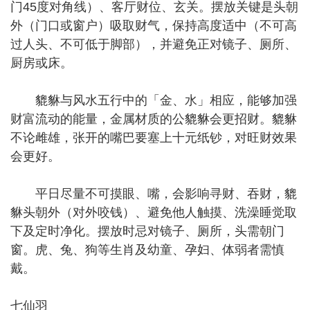
门45度对角线）、客厅财位、玄关。摆放关键是头朝
外（门口或窗户）吸取财气，保持高度适中（不可高
过人头、不可低于脚部），并避免正对镜子、厕所、
厨房或床。
貔貅与风水五行中的「金、水」相应，能够加强
财富流动的能量，金属材质的公貔貅会更招财。貔貅
不论雌雄，张开的嘴巴要塞上十元纸钞，对旺财效果
会更好。
平日尽量不可摸眼、嘴，会影响寻财、吞财，貔
貅头朝外（对外咬钱）、避免他人触摸、洗澡睡觉取
下及定时净化。摆放时忌对镜子、厕所，头需朝门
窗。虎、兔、狗等生肖及幼童、孕妇、体弱者需慎
戴。
七仙羽