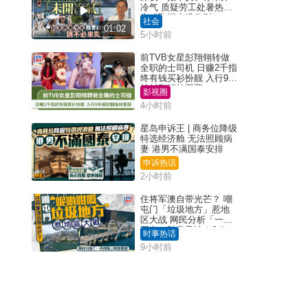
冷气 质疑劳工处暑热警
告「取消也没分别」
社会
01:02
5小时前
前TVB女星彭翔翎转做
全职的士司机 日赚2千指
终有钱买衫扮靓 入行9年
被封翻版林夏薇
影视圈
4小时前
星岛申诉王 | 商务位降级
特选经济舱 无法照顾病
妻 港男不满国泰安排
申诉热话
2小时前
住将军澳自带光芒？ 嘲
屯门「垃圾地方」惹地
区大战 网民分析「一共
同点」秒息风波｜Juicy
时事热话
叮
9小时前