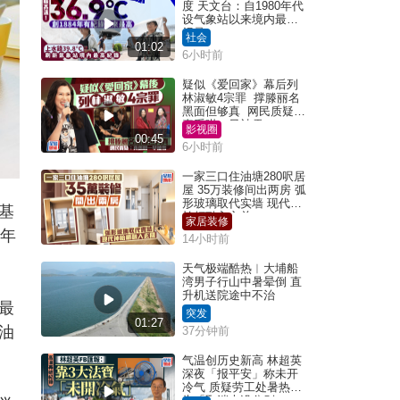
度 天文台：自1980年代
设气象站以来境内最高
纪录
社会
01:02
6小时前
疑似《爱回家》幕后列
林淑敏4宗罪 撑滕丽名
黑面但够真 网民质疑：
真系咁一早被雪
影视圈
00:45
6小时前
一家三口住油塘280呎居
屋 35万装修间出两房 弧
形玻璃取代实墙 现代神
基
枱柜融入玄关
家居装修
本年
14小时前
天气极端酷热︱大埔船
湾男子行山中暑晕倒 直
升机送院途中不治
最
突发
01:27
油
37分钟前
气温创历史新高 林超英
深夜「报平安」称未开
冷气 质疑劳工处暑热警