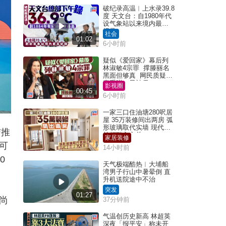
破纪录高温︱上水录39.8
度 天文台：自1980年代
设气象站以来境内最高
纪录
社会
01:02
6小时前
疑似《爱回家》幕后列
林淑敏4宗罪 撑滕丽名
黑面但够真 网民质疑：
真系咁一早被雪
影视圈
00:45
6小时前
一家三口住油塘280呎居
屋 35万装修间出两房 弧
形玻璃取代实墙 现代神
咭推
枱柜融入玄关
家居装修
可
14小时前
0
天气极端酷热︱大埔船
湾男子行山中暑晕倒 直
升机送院途中不治
突发
01:27
尚
37分钟前
气温创历史新高 林超英
深夜「报平安」称未开