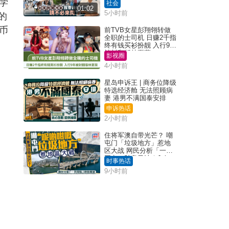
告「取消也没分别」
学
社会
01:02
5小时前
的
币
前TVB女星彭翔翎转做
全职的士司机 日赚2千指
终有钱买衫扮靓 入行9年
被封翻版林夏薇
影视圈
4小时前
星岛申诉王 | 商务位降级
特选经济舱 无法照顾病
妻 港男不满国泰安排
申诉热话
2小时前
住将军澳自带光芒？ 嘲
屯门「垃圾地方」惹地
区大战 网民分析「一共
同点」秒息风波｜Juicy
时事热话
叮
9小时前