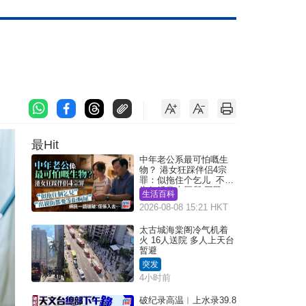
最Hit
中年老公系最可怕嘅生
物？ 港女狂踩伴侣4宗
罪：似拖住个乞儿 不解
为何经常去厕所 网民一
生活百科
语道破
2026-08-08 15:21 HKT
太古城海棠阁冷气机着
火 16人送院 多人上天台
暂避
突发
4小时前
破纪录高温︱上水录39.8