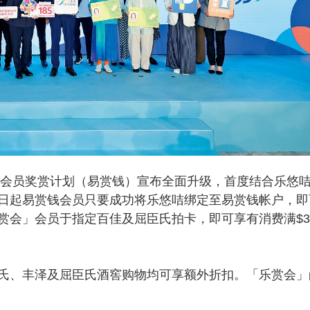
k」会员奖赏计划（易赏钱）宣布全面升级，首度结合乐悠
日起易赏钱会员只要成功将乐悠咭绑定至易赏钱帐户，即
赏会」会员于指定百佳及屈臣氏拍卡，即可享有消费满$3
、丰泽及屈臣氏酒窖购物均可享额外折扣。「乐赏会」