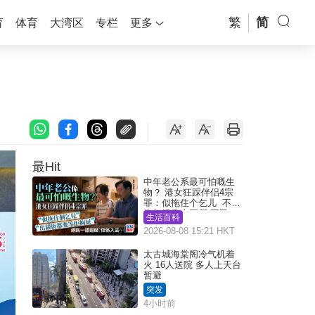
繁
简
育
体育
大湾区
专栏
更多
最Hit
中年老公系最可怕嘅生
物？ 港女狂踩伴侣4宗
罪：似拖住个乞儿 不解
为何经常去厕所 网民一
生活百科
语道破
2026-08-08 15:21 HKT
太古城海棠阁冷气机着
火 16人送院 多人上天台
暂避
突发
4小时前