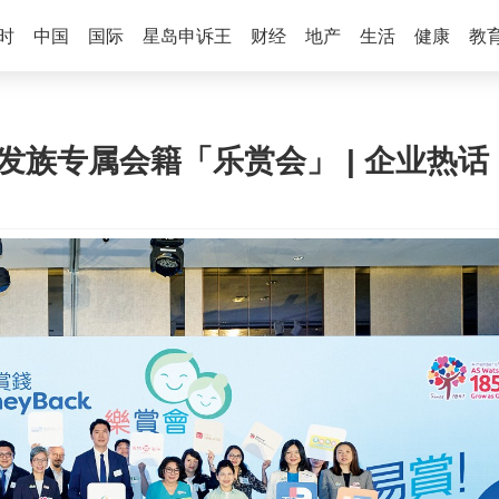
时
中国
国际
星岛申诉王
财经
地产
生活
健康
教
银发族专属会籍「乐赏会」 | 企业热话