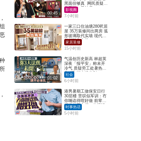
黑面但够真 网民质疑：
真系咁一早被雪
影视圈
00:45
7小时前
，
组
一家三口住油塘280呎居
屋 35万装修间出两房 弧
恶
形玻璃取代实墙 现代神
枱柜融入玄关
家居装修
15小时前
气温创历史新高 林超英
种
深夜「报平安」称未开
所
冷气 质疑劳工处暑热警
告「取消也没分别」
社会
01:02
6小时前
港男暑期工做保安日行
，
30层楼 苦叹似军训：冇
你哋谂得咁好做 前辈传
授揾笋工心得：你唔识
时事热话
拣盘啫｜Juicy叮
5小时前