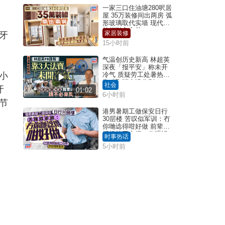
一家三口住油塘280呎居
屋 35万装修间出两房 弧
形玻璃取代实墙 现代神
枱柜融入玄关
家居装修
牙
15小时前
气温创历史新高 林超英
深夜「报平安」称未开
小
冷气 质疑劳工处暑热警
告「取消也没分别」
社会
牙
01:02
6小时前
节
港男暑期工做保安日行
30层楼 苦叹似军训：冇
你哋谂得咁好做 前辈传
授揾笋工心得：你唔识
时事热话
拣盘啫｜Juicy叮
5小时前