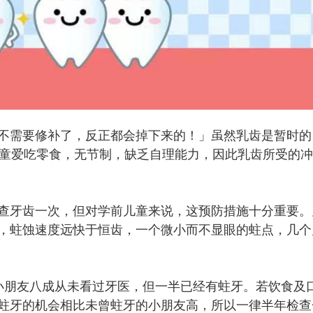
需要修补了，反正都会掉下来的！」虽然乳齿是暂时的
儿童爱吃零食，无节制，缺乏自理能力，因此乳齿所受的
牙齿一次，但对学前儿童来说，这预防措施十分重要。
，蛀蚀速度远快于恒齿，一个微小而不显眼的蛀点，几个
朋友八成从未看过牙医，但一半已经有蛀牙。若饮食及
蛀牙的机会相比未曾蛀牙的小朋友高，所以一律半年检查