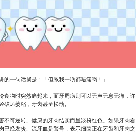
的一句话就是：「但系我一啲都唔痛㖞！」
食物时突然痛起来，而牙周病则可以无声无息无痛，许
经破坏萎缩，牙齿甚至松动。
不可逆转。健康的牙肉结实而呈淡粉红色。如果牙肉看
肉已经发炎。流牙血是警号，表示细菌正在牙齿和牙肉之