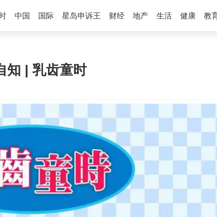
时
中国
国际
星岛申诉王
财经
地产
生活
健康
教
知 | 乳齿童时