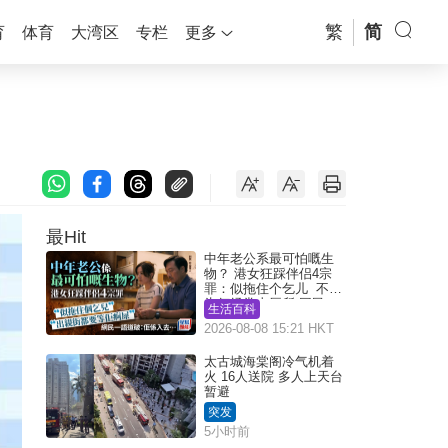
繁
简
育
体育
大湾区
专栏
更多
最Hit
中年老公系最可怕嘅生
物？ 港女狂踩伴侣4宗
罪：似拖住个乞儿 不解
为何经常去厕所 网民一
生活百科
语道破
2026-08-08 15:21 HKT
太古城海棠阁冷气机着
火 16人送院 多人上天台
暂避
突发
5小时前