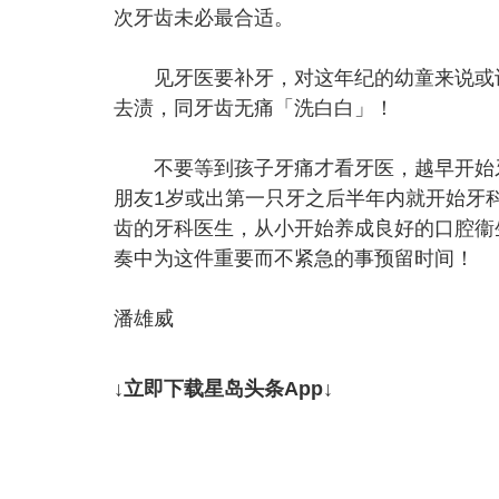
次牙齿未必最合适。
见牙医要补牙，对这年纪的幼童来说或许
去渍，同牙齿无痛「洗白白」！
不要等到孩子牙痛才看牙医，越早开始牙
朋友1岁或出第一只牙之后半年内就开始牙
齿的牙科医生，从小开始养成良好的口腔衞
奏中为这件重要而不紧急的事预留时间！
潘雄威
↓立即下载星岛头条App↓