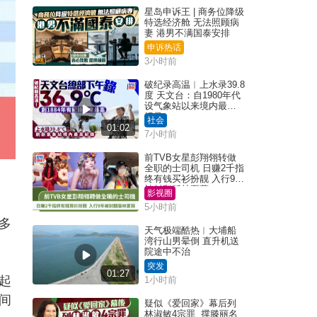
星岛申诉王 | 商务位降级
特选经济舱 无法照顾病
妻 港男不满国泰安排
申诉热话
3小时前
破纪录高温︱上水录39.8
度 天文台：自1980年代
设气象站以来境内最高
纪录
社会
01:02
7小时前
前TVB女星彭翔翎转做
全职的士司机 日赚2千指
终有钱买衫扮靓 入行9年
被封翻版林夏薇
影视圈
5小时前
多
天气极端酷热︱大埔船
湾行山男晕倒 直升机送
院途中不治
突发
01:27
起
1小时前
间
疑似《爱回家》幕后列
林淑敏4宗罪 撑滕丽名