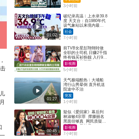
3小时前
破纪录高温︱上水录39.8
度 天文台：自1980年代
设气象站以来境内最高
纪录
社会
01:02
7小时前
前TVB女星彭翔翎转做
全职的士司机 日赚2千指
终有钱买衫扮靓 入行9年
，
被封翻版林夏薇
影视圈
冲击
5小时前
天气极端酷热︱大埔船
湾行山男晕倒 直升机送
院途中不治
儿
突发
01:27
月
1小时前
疑似《爱回家》幕后列
林淑敏4宗罪 撑滕丽名
黑面但够真 网民质疑：
真系咁一早被雪
口
影视圈
00:45
7小时前
一