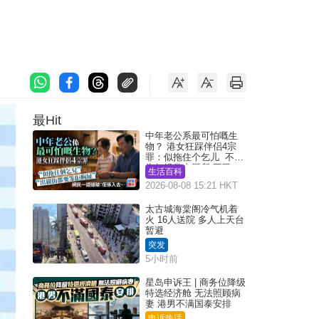
最Hit
中年老公系最可怕嘅生
物？ 港女狂踩伴侣4宗
罪：似拖住个乞儿 不解
为何经常去厕所 网民一
生活百科
语道破
2026-08-08 15:21 HKT
太古城海棠阁冷气机着
火 16人送院 多人上天台
暂避
突发
5小时前
星岛申诉王 | 商务位降级
特选经济舱 无法照顾病
妻 港男不满国泰安排
申诉热话