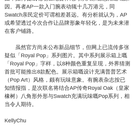
因。再者AP一款入门腕表动辄十几万港元，同
Swatch亲民定价可谓相差甚远。有分析就认为，AP
或希望透过今次合作让品牌形象年轻化，是为未来潜
在客户铺路。
虽然官方尚未公布新品细节，但网上已流传多张
疑似「Royal Pop」系列图片。其中系列展示箱上嘅
「Royal Pop」字样，以8种颜色重复呈现，外界猜测
首批可能推出8款配色。展示箱嘅设计充满普普艺术
（Pop Art）风格，颇有玩味意象。有腕表杂志按已
知情报指，是次联名将结合AP传奇Royal Oak（皇家
橡树）八角形外形与Swatch充满玩味嘅Pop系列，相
当令人期待。
KellyChu