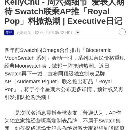
KellyChu - 周六揭细节 爱表人期
待 Swatch联乘AP推「Royal
Pop」料掀热潮 | Executive日记
更新时间：02:00 2026-05-12 HKT
专栏
四年前Swatch同Omega合作推出「Bioceramic
MoonSwatch 系列」轰动一时，系列以亲民价格重现
经典Moonwatch表，掀起一阵抢购热潮。近日
Swatch再下一城，宣布同顶级独立制表品牌
AP（Audemars Piguet）联名推出新品「Royal
Pop」，将于今个星期六公布更多详情，预计或又再
引发排队抢购热潮！
是次联名消息震撼全球表友，普遍认为，AP作
为独立家族经营嘅高端制表品牌，不属于Swatch集
团，如何促成呢场世纪合作绝对系大家都想知道嘅原