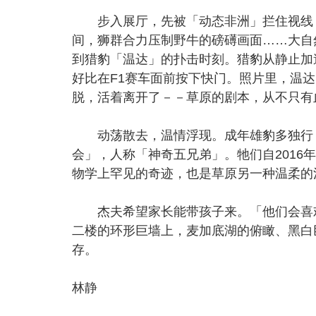
步入展厅，先被「动态非洲」拦住视线－
间，狮群合力压制野牛的磅礡画面……大自
到猎豹「温达」的扑击时刻。猎豹从静止加速
好比在F1赛车面前按下快门。照片里，温
脱，活着离开了－－草原的剧本，从不只有
动荡散去，温情浮现。成年雄豹多独行，
会」，人称「神奇五兄弟」。牠们自201
物学上罕见的奇迹，也是草原另一种温柔的
杰夫希望家长能带孩子来。「他们会喜欢
二楼的环形巨墙上，麦加底湖的俯瞰、黑白
存。
林静