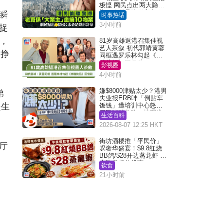
极悭 网民点出两大隐
忧：未必是隐形富豪｜
瞬
时事热话
Juicy叮
3小时前
捉
焦，
81岁高雄返港召集佳视
艺人茶叙 初代郭靖黄蓉
命挣
同框遇罗乐林勾起《神
雕侠侣》回忆杀
影视圈
4小时前
嫌$8000津贴太少？港男
弟
失业报ERB呻「倒贴车
是生
饭钱」遭培训中心怒轰
网民幽默教路：拣呢类
生活百科
课程唔会蚀...
2026-08-07 12:25 HKT
街坊酒楼推「平民价」
厅
叹奢华盛宴！$9.8红烧
BB鸽/$28开边蒸龙虾 3
大晚餐超值优惠
饮食
21小时前