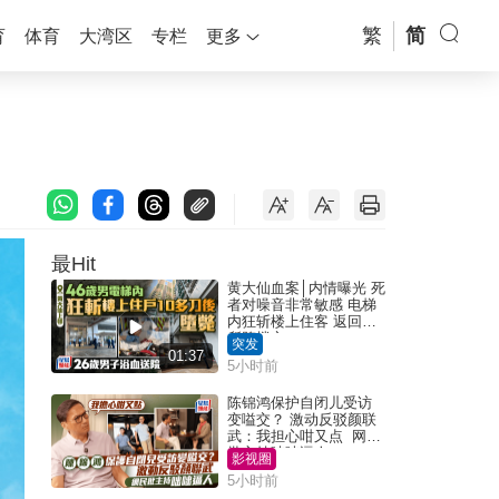
繁
简
育
体育
大湾区
专栏
更多
最Hit
黄大仙血案│内情曝光 死
者对噪音非常敏感 电梯
内狂斩楼上住客 返回住
所堕楼亡
突发
01:37
5小时前
陈锦鸿保护自闭儿受访
变嗌交？ 激动反驳颜联
武：我担心咁又点 网民
批主持咄咄逼人
影视圈
5小时前