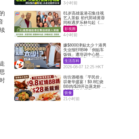
3小时前
的
81岁高雄返港召集佳视
艺人茶叙 初代郭靖黄蓉
音
同框遇罗乐林勾起《神
雕侠侣》回忆杀
影视圈
续
4小时前
嫌$8000津贴太少？港男
失业报ERB呻「倒贴车
饭钱」遭培训中心怒轰
网民幽默教路：拣呢类
生活百科
走
课程唔会蚀...
2026-08-07 12:25 HKT
思
街坊酒楼推「平民价」
时
叹奢华盛宴！$9.8红烧
BB鸽/$28开边蒸龙虾 3
大晚餐超值优惠
饮食
21小时前