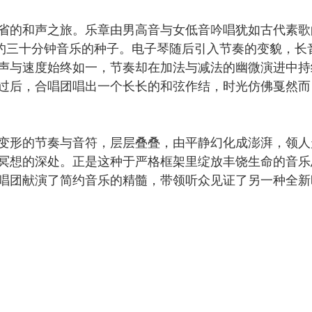
的和声之旅。乐章由男高音与女低音吟唱犹如古代素歌
约三十分钟音乐的种子。电子琴随后引入节奏的变貌，长
声与速度始终如一，节奏却在加法与减法的幽微演进中持
过后，合唱团唱出一个长长的和弦作结，时光仿佛戛然而
形的节奏与音符，层层叠叠，由平静幻化成澎湃，领人
冥想的深处。正是这种于严格框架里绽放丰饶生命的音乐
唱团献演了简约音乐的精髓，带领听众见证了另一种全新