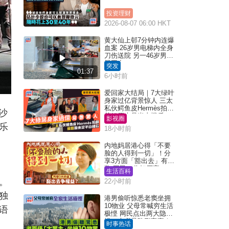
投资理财
2026-08-07 06:00 HKT
黄大仙上邨7分钟内连爆
血案 26岁男电梯内全身
刀伤送院 另一46岁男倒
毙平台
突发
01:37
6小时前
爱回家大结局｜7大绿叶
身家过亿背景惊人 三太
私伙鳄鱼皮Hermès拍剧
沙
苏姐原来是半山楼后
影视圈
乐
18小时前
内地妈居港心得「不要
脸的人得到一切」！分
享3方面「豁出去」有著
数 网民：你好厉害
生活百科
。
22小时前
独
港男偷听惊悉老窦坐拥
10物业 父母常喊穷生活
语
极悭 网民点出两大隐
忧：未必是隐形富豪｜
时事热话
Juicy叮