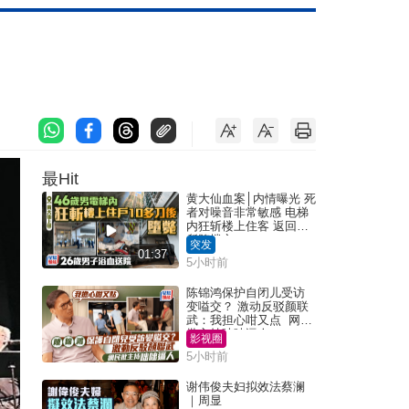
最Hit
黄大仙血案│内情曝光 死
者对噪音非常敏感 电梯
内狂斩楼上住客 返回住
所堕楼亡
突发
01:37
5小时前
陈锦鸿保护自闭儿受访
变嗌交？ 激动反驳颜联
武：我担心咁又点 网民
批主持咄咄逼人
影视圈
5小时前
谢伟俊夫妇拟效法蔡澜
｜周显