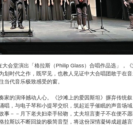
堂演出「格拉斯（Philip Glass）合唱作品选」，《
为划时代之作，既罕见，也教人见证中大合唱团敢于在音
往当代音乐极致感受的窗。
家的演绎撼动人心。《沙滩上的爱因斯坦》摒弃传统叙
诵唱，与电子琴和小提琴交织，筑起近乎催眠的声音场域
故事－－月下老夫妇牵手轻吻，丈夫坦言妻子不在便不愿
格拉斯以不断回旋的极简音型，将这份深情凝铸成超越言