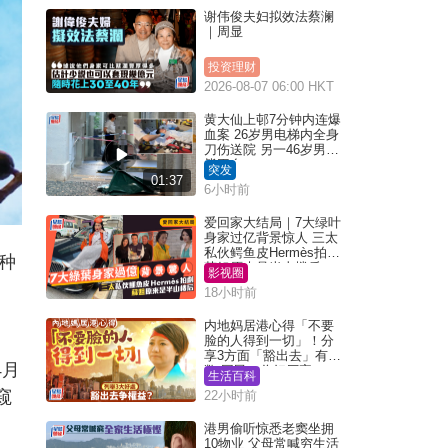
谢伟俊夫妇拟效法蔡澜
｜周显
投资理财
2026-08-07 06:00 HKT
黄大仙上邨7分钟内连爆
血案 26岁男电梯内全身
刀伤送院 另一46岁男倒
毙平台
突发
01:37
6小时前
爱回家大结局｜7大绿叶
身家过亿背景惊人 三太
私伙鳄鱼皮Hermès拍剧
种
苏姐原来是半山楼后
影视圈
18小时前
内地妈居港心得「不要
脸的人得到一切」！分
享3方面「豁出去」有著
4月
数 网民：你好厉害
生活百科
窥
22小时前
港男偷听惊悉老窦坐拥
10物业 父母常喊穷生活