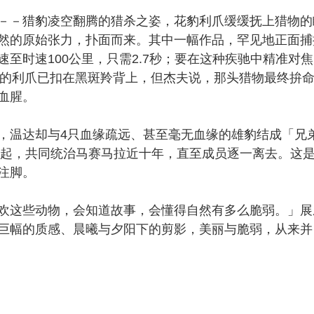
－猎豹凌空翻腾的猎杀之姿，花豹利爪缓缓抚上猎物的
然的原始张力，扑面而来。其中一幅作品，罕见地正面捕
至时速100公里，只需2.7秒；要在这种疾驰中精准对
达的利爪已扣在黑斑羚背上，但杰夫说，那头猎物最终拚
血腥。
温达却与4只血缘疏远、甚至毫无血缘的雄豹结成「兄
6年起，共同统治马赛马拉近十年，直至成员逐一离去。这
注脚。
这些动物，会知道故事，会懂得自然有多么脆弱。」展
巨幅的质感、晨曦与夕阳下的剪影，美丽与脆弱，从来并