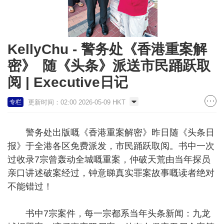
KellyChu - 警务处《香港重案解
密》 随《头条》派送市民踊跃取
阅 | Executive日记
更新时间：02:00 2026-05-09 HKT
专栏
警务处出版嘅《香港重案解密》昨日随《头条日
报》于全港各区免费派发，市民踊跃取阅。书中一次
过收录7宗曾轰动全城嘅重案，仲破天荒由当年探员
亲口讲述破案经过，钟意睇真实罪案故事嘅读者绝对
不能错过！
书中7宗案件，每一宗都系当年头条新闻：九龙