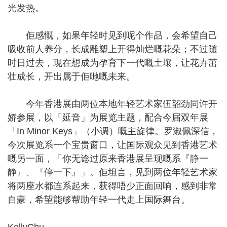
光发热。
佢感慨，如果年轻时见到呢个作品，会希望自己
吸收前人养分，长成雕塑上开得灿烂嘅花朵；不过随
时日过去，现在想成为孕育下一代嘅土壤，让花卉茁
壮成长，开出属于佢哋嘅未来。
今年香港展由两位本地年轻艺术家伍韶劲同许开
娇参展，以「延音」为展览主题，配合今届双年展
「In Minor Keys」（小调）嘅主旋律。罗淑佩深信，
今次展览系一个宝贵窗口，让国际观众见到香港艺术
嘅另一面，「你无谂过原来香港展呈现嘅系『静一
静』、『停一下』」。佢坦言，见到两位年轻艺术家
将两座水都连系起来，获得唔少正面回响，感到非常
自豪，希望能够帮助年轻一代走上国际舞台。