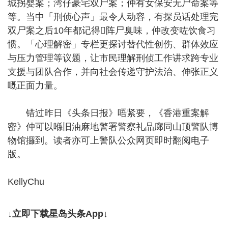
城拐婴案；湾仔豪宅双尸案；仲有女保安无尸命案等
等。当中「刑侦心声」最令人动容，有探员话处理完
双尸案之后10年都记得𠮶阵尸臭味，仲改变咗饮食习
惯。「心理解密」专栏更探讨替代性创伤、群体效应
与压力管理等议题，让市民理解刑侦工作讲求跨专业
支援与团队合作，并向社会传递守护法治、伸张正义
嘅正面力量。
错过昨日《头条日报》唔紧要，《香港重案解
密》仲可以喺旧油麻地警署警察礼品廊同山顶警队博
物馆攞到。读者亦可上警队公众网页即时翻阅电子
版。
KellyChu
↓立即下载星岛头条App↓