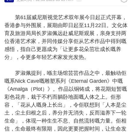
第61届威尼斯视觉艺术双年展今日起正式开幕，
香港参与外围展，展期由即日起至11月22日。文化体
育及旅游局局长罗淑佩远赴威尼斯观展，亲身支持两
位香港艺术家，并同传媒分享佢从艺术作品中得到嘅
感悟，指自己更愿成为「让更多花朵茁壮成长嘅养
分」，令更多年轻艺术家发光发热。
罗淑佩提到，喺主场馆芸芸作品之中，最触动佢
嘅系Nick Cave嘅雕塑系列《Eternal Garden》中嘅
《Amalga（Plot）》。作品以铜铸成，将花期短暂嘅
彩色花卉，栽于不朽而躺卧地面嘅人体之上。佢形
容，「花从人嘅身上长出」，令佢联想到「人本是尘
土，尘土归根之后，养分并无消失，反而滋养下一轮
生命」，体现一种生生不息、自然流转嘅力量。佢相
信，生命最终有限期，因此更要把握时间，让生命发