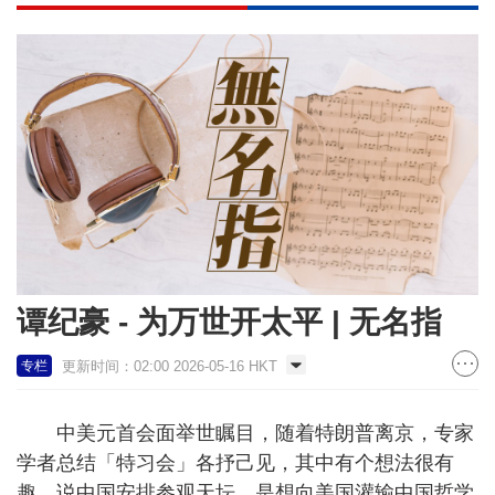
谭纪豪 - 为万世开太平 | 无名指
更新时间：02:00 2026-05-16 HKT
专栏
中美元首会面举世瞩目，随着特朗普离京，专家
学者总结「特习会」各抒己见，其中有个想法很有
趣，说中国安排参观天坛，是想向美国灌输中国哲学