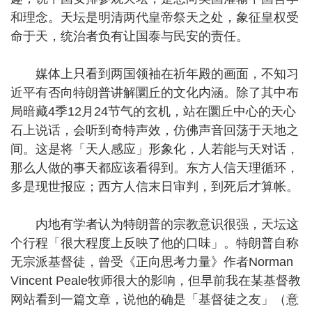
和理念。天坛是明清两代皇帝祭天之处，象征皇权受
命于天，统治者负有让国泰与民安的责任。
媒体上只看到两国领袖在祈年殿的画面，不知习
近平有否向特朗普讲解圜丘的文化内涵。除了其中布
局暗藏4季12月24节气的玄机，站在圜丘中心的天心
石上说话，会听到奇特声效，仿佛声音回荡于天地之
间。这是将「天人感应」形象化，人若能与天对话，
那么人做的事天都应该看得到。东方人信天理循环，
多是现世报应；西方人信末日审判，到死后才算帐。
内地有学者认为特朗普的宗教意识很强，天坛这
个行程「很大程度上反映了他的口味」。特朗普自称
无宗派基督徒，曾受《正向思考力量》作者Norman
Vincent Peale牧师很大的影响，但早前我在某基督教
网站看到一篇文章，说他的确是「基督徒之友」（意