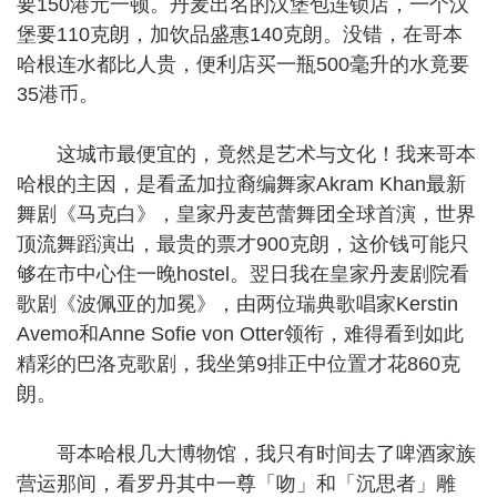
要150港元一顿。丹麦出名的汉堡包连锁店，一个汉
堡要110克朗，加饮品盛惠140克朗。没错，在哥本
哈根连水都比人贵，便利店买一瓶500毫升的水竟要
35港币。
这城市最便宜的，竟然是艺术与文化！我来哥本
哈根的主因，是看孟加拉裔编舞家Akram Khan最新
舞剧《马克白》，皇家丹麦芭蕾舞团全球首演，世界
顶流舞蹈演出，最贵的票才900克朗，这价钱可能只
够在市中心住一晚hostel。翌日我在皇家丹麦剧院看
歌剧《波佩亚的加冕》，由两位瑞典歌唱家Kerstin
Avemo和Anne Sofie von Otter领衔，难得看到如此
精彩的巴洛克歌剧，我坐第9排正中位置才花860克
朗。
哥本哈根几大博物馆，我只有时间去了啤酒家族
营运那间，看罗丹其中一尊「吻」和「沉思者」雕