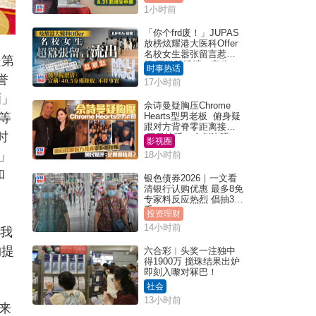
1小时前
「你个frd废！」JUPAS
放榜炫耀港大医科Offer
名校女生嚣张留言惹众
是第
怒 医学院澄清：宣称
时事热话
「40.5分获录取」不符事
誉
17小时前
实｜Juicy叮
酒」
佘诗曼疑胸压Chrome
等
Hearts型男老板 俯身疑
跟对方背脊零距离接触
时
网民惊呼：企侧边唔
影视圈
得？
」
18小时前
和
银色债券2026｜一文看
清银行认购优惠 最多8免
专家料反应热烈 倡抽30
手
投资理财
14小时前
我
物提
六合彩︱头奖一注独中
得1900万 搅珠结果出炉
即刻入嚟对冧巴！
社会
13小时前
来