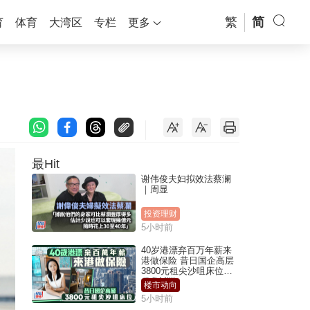
繁
简
育
体育
大湾区
专栏
更多
最Hit
谢伟俊夫妇拟效法蔡澜
｜周显
投资理财
5小时前
40岁港漂弃百万年薪来
港做保险 昔日国企高层
3800元租尖沙咀床位｜
租盘Million
楼市动向
5小时前