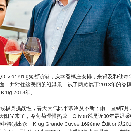
ivier Krug短暂访港，庆幸香槟庄安排，来得及和他每
ud餐厅会面，并对住这美丽的维港景，试了两款属于2013年的香
及 Krug 2013年。
候极具挑战性，春天天气比平常冷及不断下雨，直到7月
光来了，令葡萄慢慢熟成，Olivier说是近30年最迟采
众。Krug Grande Cuvée 169ème Édition以201