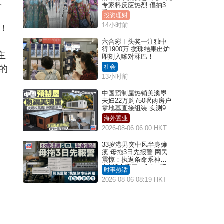
、
专家料反应热烈 倡抽30
手
、
投资理财
14小时前
啦！
六合彩︱头奖一注独中
得1900万 搅珠结果出炉
主
即刻入嚟对冧巴！
社会
的
13小时前
中国预制屋热销美澳墨
夫妇22万购750呎两房户
零地基直接组装 实测9个
月激赞
海外置业
2026-08-06 06:00 HKT
33岁港男突中风半身瘫
痪 母拖3日先报警 网民
震惊：执返条命系神迹
自爆2个恶习｜Juicy叮
时事热话
2026-08-06 08:19 HKT