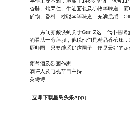
年作主要基酒，混酿了146款基酒，包含1
杏脯、烤果仁、牛油面包及矿物等味道。而Kr
矿物、香料、桃驳李等味道，充满质感。Oli
席间亦倾谈到关于Gen Z这一代不甚喝
的看法十分拜服，他说他们是精品香槟庄，
厨师圈，只要维系好这圈子，便是最好的定
葡萄酒及烈酒作家
酒评人及电视节目主持
黄诗诗
↓立即下载星岛头条App↓