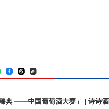
利臻典 ——中国葡萄酒大赛」 | 诗诗