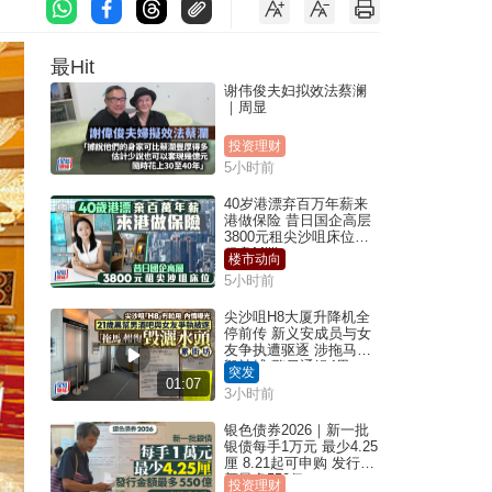
最Hit
谢伟俊夫妇拟效法蔡澜
｜周显
投资理财
5小时前
40岁港漂弃百万年薪来
港做保险 昔日国企高层
3800元租尖沙咀床位｜
租盘Million
楼市动向
5小时前
尖沙咀H8大厦升降机全
停前传 新义安成员与女
友争执遭驱逐 涉拖马刑
毁被捕 警另通缉4男
突发
01:07
3小时前
银色债券2026｜新一批
银债每手1万元 最少4.25
厘 8.21起可申购 发行金
额最多550亿
投资理财