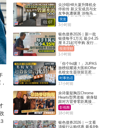
尖沙咀H8大厦升降机全
停前传 新义安成员与女
友争执遭驱逐 涉拖马刑
毁被捕 警另通缉4男
突发
01:07
3小时前
银色债券2026｜新一批
银债每手1万元 最少4.25
厘 8.21起可申购 发行金
额最多550亿
投资理财
1小时前
「你个frd废！」JUPAS
放榜炫耀港大医科Offer
名校女生嚣张留言惹众
年
怒 医学院澄清：宣称
时事热话
「40.5分获录取」不符事
槟，
17小时前
实｜Juicy叮
佘诗曼疑胸压Chrome
Hearts型男老板 俯身疑
跟对方背脊零距离接触
才
网民惊呼：企侧边唔
影视圈
得？
收
18小时前
3
银色债券2026｜一文看
清银行认购优惠 最多8免