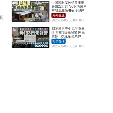
中国预制屋热销美澳墨
夫妇22万购750呎两房户
零地基直接组装 实测9个
月激赞
海外置业
我
2026-08-06 06:00 HKT
33岁港男突中风半身瘫
一
痪 母拖3日先报警 网民
震惊：执返条命系神迹
自爆2个恶习｜Juicy叮
时事热话
2026-08-06 08:19 HKT