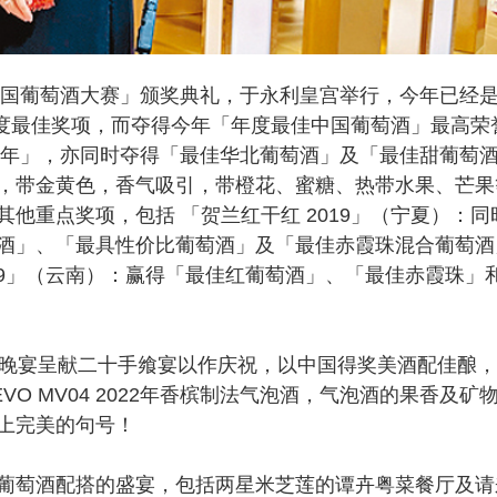
国葡萄酒大赛」颁奖典礼，于永利皇宫举行，今年已经
年度最佳奖项，而夺得今年「年度最佳中国葡萄酒」最高荣
24年」，亦同时夺得「最佳华北葡萄酒」及「最佳甜葡萄
，带金黄色，香气吸引，带橙花、蜜糖、热带水果、芒果
他重点奖项，包括 「贺兰红干红 2019」（宁夏）：同
酒」、「最具性价比葡萄酒」及「最佳赤霞珠混合葡萄酒
19」（云南）：赢得「最佳红葡萄酒」、「最佳赤霞珠」
晚宴呈献二十手飨宴以作庆祝，以中国得奖美酒配佳酿，
O MV04 2022年香槟制法气泡酒，气泡酒的果香及矿
上完美的句号！
萄酒配搭的盛宴，包括两星米芝莲的谭卉粤菜餐厅及请