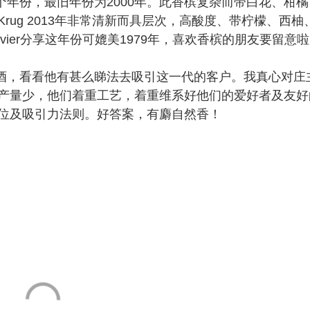
1个年份，最旧年份为2000年。此香槟复杂而带白花、柑橘
ug 2013年非常清新而具层次，高酸度、带柠檬、西柚
vier分享这年份可媲美1979年，喜欢香槟的朋友要留意
酒，看看他有甚么睇法去吸引这一代的客户。我真心对庄
产量少，他们着重工艺，着重维系好他们的爱好者及友好
位及吸引力法则。好答案，有麝自然香！