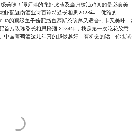
宴，超级美味！谭师傅的龙虾戈渣及当归豉油鸡真的是必食美
虾配迦南酒业诗百篇特选长相思2023年，优雅的
。另外Scilla的顶级鱼子酱配鳕鱼慕斯茶碗蒸又适合打卡又美味，
首芳玫瑰香长相思橙酒 2024年，我是第一次吃花胶意
。中国葡萄酒这几年真的越做越好，有机会的话，你也试