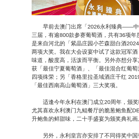
早前去澳门出席「2026永利臻典——中
三届，有逾800款参赛葡萄酒，共有36项
是来自河北的「紫晶庄园小芒森甜白酒20
两项大奖。我在大会设宴中试了这款冠军酒
味道，酸度高，活泼而平衡。另外亦想分享其
获「最佳宁夏葡萄酒」、「最佳混合红葡萄
四项殊荣；另「香格里拉圣域酒庄干红 20
「最佳西南高山葡萄酒」三大奖项。
适逢今年永利在澳门成立20周年，颁奖
尤其喜欢永利澳门九鲲餐厅的脆葱鲍鱼配DEV
升鲍鱼的鲜甜味，二十手盛宴为颁奖典礼画
另外，永利皇宫亦安排了不同得奖中国葡