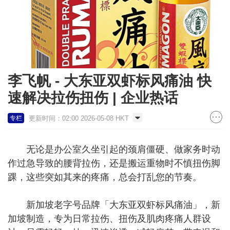
李飞帆 - 大东亚双虾标风痛油 快
速解决拉伤扭伤 | 企业热话
更新时间：02:00 2026-05-08 HKT
专栏
无论是办公室久坐引起的颈肩僵硬、做家务时动
作过急导致的腰背拉伤，还是搬运重物时不慎扭伤脚
踝，这些突如其来的疼痛，总会打乱您的节奏。
新加坡老字号品牌「大东亚双虾标风痛油」，新
加坡制造，专为日常拉伤、扭伤及肌肉疼痛人群设