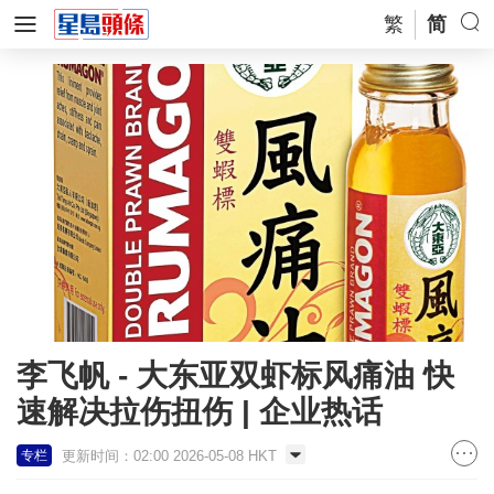
繁
简
李飞帆 - 大东亚双虾标风痛油 快
速解决拉伤扭伤 | 企业热话
更新时间：02:00 2026-05-08 HKT
专栏