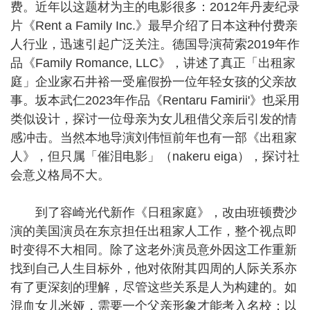
费。近年以这题材为主的电影很多：2012年丹麦纪录
片《Rent a Family Inc.》最早介绍了日本这种付费亲
人行业，迅速引起广泛关注。德国导演荷索2019年作
品《Family Romance, LLC》，讲述了真正「出租家
庭」企业家石井裕一受雇假扮一位年轻女孩的父亲故
事。坂本武仁2023年作品《Rentaru Famirii'》也采用
类似设计，探讨一位母亲为女儿租借父亲后引发的情
感冲击。当然本地导演刘伟恒前年也有一部《出租家
人》，但只属「催泪电影」（nakeru eiga），探讨社
会意义格局不大。
到了容崎光代新作《日租家庭》，改由班顿费沙
演的美国演员在东京担任出租家人工作，整个视点即
时变得不大相同。除了这老外演员意外因这工作重新
找到自己人生目标外，他对依附其四周的人际关系亦
有了更深刻的理解，尽管这些关系是人为构建的。如
混血女儿米娅，需要一个父亲形象才能考入名校；以