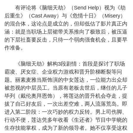
有评论将《脑细天劫》（Send Help）视为《劫
后重生》（Cast Away）与《危情十日》（Misery）
的混合体，这论点是成立的，但却低估了影片真正内
涵：就是当职场上层裙带关系推向了极致后，被压逼
的下层社畜要反击，只待一个弱肉强食机会，且要早
作准备。
《脑细天劫》解构3段剧情：首段是探讨了职场
霸凌、厌女症、企业权力游戏和晋升阶梯断裂等问
题。丽素麦雅当斯饰演的中女莲达，一位能力出众却
被忽视的中层员工。当原有老板去世后，继任的儿子
毕列（戴伦奥拜恩饰），将莲达的晋升机会夺走，提
拔了自己好友后，一次出差空难，两人流落荒岛。即
进入第二阶段：一次巧妙的权力反转。男上司伤脚、
行动不便，莲达凭多年收看《生还者》节目中学晓的
生存技能掌权，成为了新的领导者。她不仅享受这权