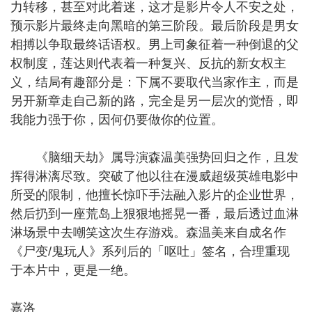
力转移，甚至对此着迷，这才是影片令人不安之处，
预示影片最终走向黑暗的第三阶段。最后阶段是男女
相搏以争取最终话语权。男上司象征着一种倒退的父
权制度，莲达则代表着一种复兴、反抗的新女权主
义，结局有趣部分是：下属不要取代当家作主，而是
另开新章走自己新的路，完全是另一层次的觉悟，即
我能力强于你，因何仍要做你的位置。
《脑细天劫》属导演森温美强势回归之作，且发
挥得淋漓尽致。突破了他以往在漫威超级英雄电影中
所受的限制，他擅长惊吓手法融入影片的企业世界，
然后扔到一座荒岛上狠狠地摇晃一番，最后透过血淋
淋场景中去嘲笑这次生存游戏。森温美来自成名作
《尸变/鬼玩人》系列后的「呕吐」签名，合理重现
于本片中，更是一绝。
嘉洛