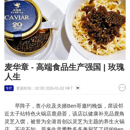
麦华章 - 高端食品生产强国 | 玫瑰
人生
更新时间：02:00 2026-01-02 HKT
专栏
早阵子，查小欣及夫婿Ben哥邀约晚饭，席设邻
近太子站特色火锅店鹿鼎荟，该店以健康补充品鹿角
灵芝入馔，被誉为全港首创以灵芝为主题的养生火锅
店。不说不知，原来生意瓣数多多兼厨艺了得的Ben