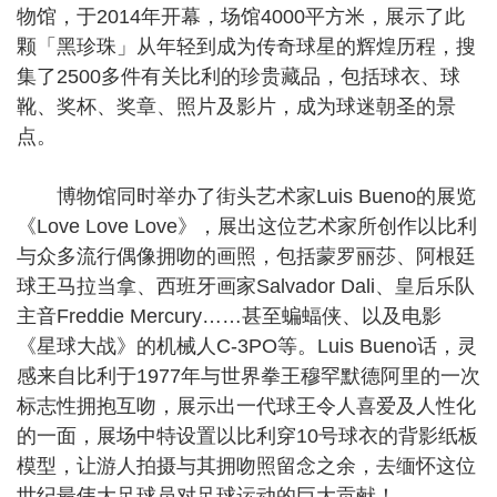
物馆，于2014年开幕，场馆4000平方米，展示了此
颗「黑珍珠」从年轻到成为传奇球星的辉煌历程，搜
集了2500多件有关比利的珍贵藏品，包括球衣、球
靴、奖杯、奖章、照片及影片，成为球迷朝圣的景
点。
博物馆同时举办了街头艺术家Luis Bueno的展览
《Love Love Love》，展出这位艺术家所创作以比利
与众多流行偶像拥吻的画照，包括蒙罗丽莎、阿根廷
球王马拉当拿、西班牙画家Salvador Dali、皇后乐队
主音Freddie Mercury……甚至蝙蝠侠、以及电影
《星球大战》的机械人C-3PO等。Luis Bueno话，灵
感来自比利于1977年与世界拳王穆罕默德阿里的一次
标志性拥抱互吻，展示出一代球王令人喜爱及人性化
的一面，展场中特设置以比利穿10号球衣的背影纸板
模型，让游人拍摄与其拥吻照留念之余，去缅怀这位
世纪最伟大足球员对足球运动的巨大贡献！