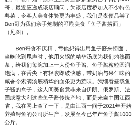
哥，最近应邀成该店顾问，为该店度桥加入不少特色
粤菜，令客人美食体验更为丰盛，我们是夜便品尝了
Ben哥为我们亲手炮制的𠮩𠹌美食「鱼子酱捞面」
（见图）。
Ben哥食不厌精，亏他想得出用鱼子酱来捞面，
当晚吃到尾声时，他用火锅的精华汤底为我们灼熟面
条，给我们每碗加上一大份鱼子酱。鱼子酱粒粒圆润
饱满，在舌尖上有轻咬即破快感，带奶油与果仁味的
咸香令索满汤底精华的面条更为惹味。我细看盛载鱼
子酱的盒子，这人间美食竟非来自伊朗、俄罗斯、法
国或意大利这些鱼子酱传统产地，而是来自中国江西
省，我在网上查了一下，是由江西一间于2021年开始
养殖鲟鱼的公司所生产，发展至今已年产鱼子酱1000
公斤。