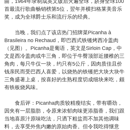
曲，1964年录制成英文版后火遍全球，跻身全球100
首最流行歌曲畅销榜第5位，翌年并横扫格莱美音乐
奖，成为全球爵士乐和流行乐的经典。
当晚，我们点了该店热门招牌菜Picanha à
Brasileira no Rechaud，即巴西式铁镬烤西冷盖肉
（见图）。Picanha是葡语，英文是Sirloin Cap，中
文是西冷盖肉或牛三角，即位于牛臀顶部近腰椎的三
角肉，每只牛仅一块，约只有5公斤，因肉质佳且价
钱亲民而受巴西人喜爱，以烧热的铁镬把大块大块牛
三角盛著上桌，按喜好的生熟程度切成细块来吃，颇
有铁板烧风味。
食后评：Picanha肉质较精瘦结实，带有嚼劲，
因夹有一层脂肪，令原来浓郁肉味更添脂香，我们跟
当地喜原汁原味吃法，只洒下粗盐而不加其他调味
料，去享受外焦内嫩的原始肉香。但令我吃得惬意