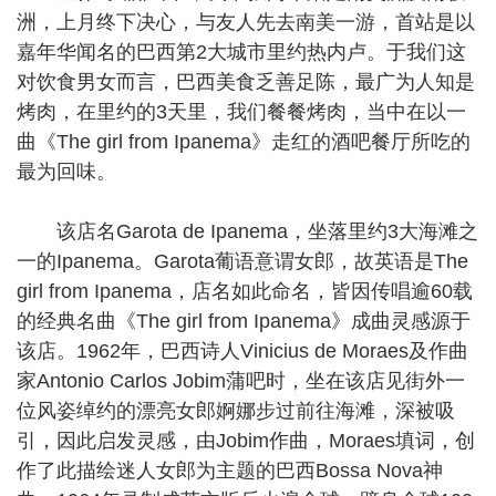
洲，上月终下决心，与友人先去南美一游，首站是以
嘉年华闻名的巴西第2大城市里约热内卢。于我们这
对饮食男女而言，巴西美食乏善足陈，最广为人知是
烤肉，在里约的3天里，我们餐餐烤肉，当中在以一
曲《The girl from Ipanema》走红的酒吧餐厅所吃的
最为回味。
该店名Garota de Ipanema，坐落里约3大海滩之
一的Ipanema。Garota葡语意谓女郎，故英语是The
girl from Ipanema，店名如此命名，皆因传唱逾60载
的经典名曲《The girl from Ipanema》成曲灵感源于
该店。1962年，巴西诗人Vinicius de Moraes及作曲
家Antonio Carlos Jobim蒲吧时，坐在该店见街外一
位风姿绰约的漂亮女郎婀娜步过前往海滩，深被吸
引，因此启发灵感，由Jobim作曲，Moraes填词，创
作了此描绘迷人女郎为主题的巴西Bossa Nova神