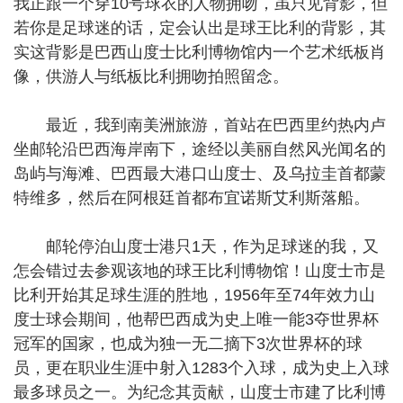
我正跟一个穿10号球衣的人物拥吻，虽只见背影，但
若你是足球迷的话，定会认出是球王比利的背影，其
实这背影是巴西山度士比利博物馆内一个艺术纸板肖
像，供游人与纸板比利拥吻拍照留念。
最近，我到南美洲旅游，首站在巴西里约热内卢
坐邮轮沿巴西海岸南下，途经以美丽自然风光闻名的
岛屿与海滩、巴西最大港口山度士、及乌拉圭首都蒙
特维多，然后在阿根廷首都布宜诺斯艾利斯落船。
邮轮停泊山度士港只1天，作为足球迷的我，又
怎会错过去参观该地的球王比利博物馆！山度士市是
比利开始其足球生涯的胜地，1956年至74年效力山
度士球会期间，他帮巴西成为史上唯一能3夺世界杯
冠军的国家，也成为独一无二摘下3次世界杯的球
员，更在职业生涯中射入1283个入球，成为史上入球
最多球员之一。为纪念其贡献，山度士市建了比利博