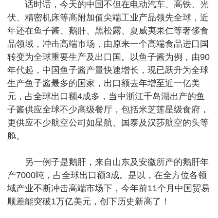
话时话，今天的中国不但在电动汽车、高铁、光
伏、精密机床等高附加值尖端工业产品领先全球，近
年还在鱼子酱、鹅肝、黑松露、夏威夷果仁等奢侈食
品领域，冲击高端市场，由原来一个高端食品进口国
转变为全球重要生产及出口国。以鱼子酱为例，由90
年代起，中国鱼子酱产量快速增长，现已跃升为全球
生产鱼子酱最多的国家，出口额去年增至近一亿美
元，占全球出口额4成多，当中浙江千岛湖出产的鱼
子酱供应全球不少高级餐厅，包括米芝莲星级食府，
更供应不少航空公司如星航、国泰及汉莎航空的头等
舱。
另一例子是鹅肝，来自山东及安徽所产的鹅肝年
产7000吨，占全球出口额3成。是以，在全方位各领
域产业不断冲击高端市场下，今年前11个月中国贸易
顺差能突破1万亿美元，创下历史新高了！