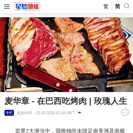
繁
简
麦华章 - 在巴西吃烤肉 | 玫瑰人生
更新时间：02:00 2026-01-09 HKT
专栏
世界7大洲当中，我唯独尚未踏足南美洲及南极