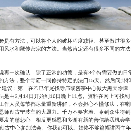
是有方法，可以将个人的破坏程度减轻。甚至做过很多
用风水和藏传密宗的方法。当然肯定还有很多不同的方法
再一次确认，除了正常的功德，是有3个特需要做的日
的方法，整个寺庙一同修持特定的法门15天。然后问卦
个建议：第一在乙巳年尾找寺庙或密宗中心做大黑天除障
是由2月14日开始到16日晚上11点。资料在网上可找到
工作人员每节都尽量重新讲解，不会担心不懂修法，在喇
恩师创古宁波车的大愿力。千万不要害羞。令到众生得到
要发的慈悲心。相反更感恩和多谢有新的善信给我机会学
上创古中心参加法会。你我都可以。始终不够篇幅讲丙午