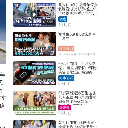
黄大仙血案│死者预谋报
复噪音滋扰 听到楼上单
位拉铁闸声 携刀等䢂伏
击伤者
突发
02:38
4小时前
谢伟俊夫妇拟效法蔡澜
｜周显
投资理财
2026-08-07 06:00 HKT
手机无电陷「世纪大恐
慌」 港女崩溃忆中环街
头借电落难记 感激好心
年
人温馨相助：这份温暖
时事热话
记一辈子｜Juicy叮
天
6小时前
做
81岁高雄返港召集佳视
波车
艺人茶叙 初代郭靖黄蓉
同框遇罗乐林勾起《神
确
雕侠侣》回忆杀
影视圈
9小时前
黄大仙血案│死伤者曾为
噪音争执 25岁青年身中