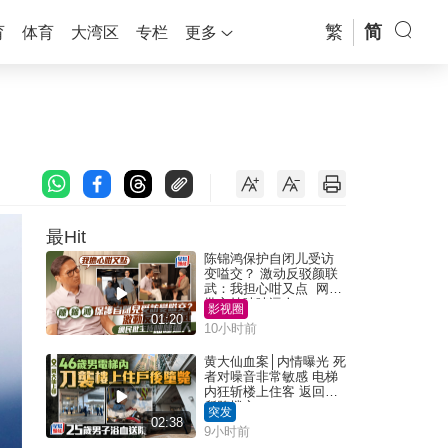
繁
简
育
体育
大湾区
专栏
更多
最Hit
陈锦鸿保护自闭儿受访
变嗌交？ 激动反驳颜联
武：我担心咁又点 网民
批主持咄咄逼人
影视圈
01:20
10小时前
黄大仙血案│内情曝光 死
者对噪音非常敏感 电梯
内狂斩楼上住客 返回住
所堕楼亡
突发
02:38
9小时前