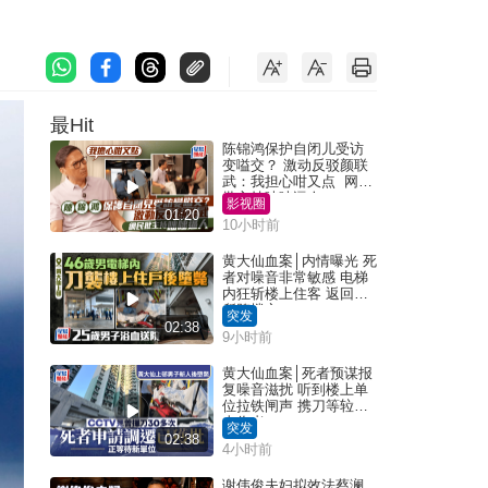
最Hit
陈锦鸿保护自闭儿受访
变嗌交？ 激动反驳颜联
武：我担心咁又点 网民
批主持咄咄逼人
影视圈
01:20
10小时前
黄大仙血案│内情曝光 死
者对噪音非常敏感 电梯
内狂斩楼上住客 返回住
所堕楼亡
突发
02:38
9小时前
黄大仙血案│死者预谋报
复噪音滋扰 听到楼上单
位拉铁闸声 携刀等䢂伏
击伤者
突发
02:38
4小时前
谢伟俊夫妇拟效法蔡澜