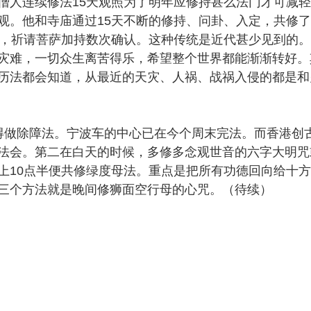
人连续修法15天观照为了明年应修持甚么法门才可减轻
观。他和寺庙通过15天不断的修持、问卦、入定，共修
遍，祈请菩萨加持数次确认。这种传统是近代甚少见到的
灾难，一切众生离苦得乐，希望整个世界都能渐渐转好。
历法都会知道，从最近的天灾、人祸、战祸入侵的都是和
做除障法。宁波车的中心已在今个周末完法。而香港创
法会。第二在白天的时候，多修多念观世音的六字大明咒
上10点半便共修绿度母法。重点是把所有功德回向给十
三个方法就是晚间修狮面空行母的心咒。（待续）