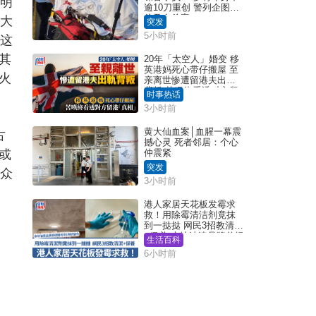
明
逾10刀重创 警列企图谋
杀及自杀案
了大
突发
5小时前
。这
其
20年「太空人」婚变 移
英港妈死心带仔搬屋 至
火
亲离世惨遭留港夫出轨
背叛 苦叹终看透对方留
时事热话
港「真相」｜Juicy叮
3小时前
黄大仙血案│血腥一幕震
古
撼心灵 死者邻居：个心
或
仲震紧
突发
方众
3小时前
港人家居天花板发霉求
救！用除霉清洁剂竟抹
到一挞挞 网民3招教清洁
+保养 本地油漆品牌曾提
生活百科
醒勿用1物防变色
6小时前