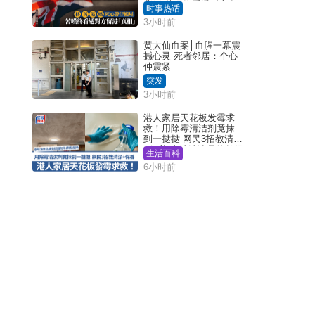
背叛 苦叹终看透对方留
时事热话
港「真相」｜Juicy叮
3小时前
黄大仙血案│血腥一幕震
撼心灵 死者邻居：个心
仲震紧
突发
3小时前
港人家居天花板发霉求
救！用除霉清洁剂竟抹
到一挞挞 网民3招教清洁
+保养 本地油漆品牌曾提
生活百科
醒勿用1物防变色
6小时前