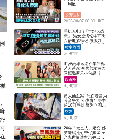
｜周显
投资理财
2026-08-07 06:00 HKT
手机无电陷「世纪大恐
慌」 港女崩溃忆中环街
头借电落难记 感激好心
例
人温馨相助：这份温暖
时事热话
记一辈子｜Juicy叮
，
6小时前
81岁高雄返港召集佳视
艺人茶叙 初代郭靖黄蓉
同框遇罗乐林勾起《神
常
雕侠侣》回忆杀
影视圈
和禅
9小时前
黄大仙血案│死伤者曾为
噪音争执 25岁青年身中
，
逾10刀重创 警列企图谋
杀及自杀案
嘛
突发
5小时前
密
习
20年「太空人」婚变 移
英港妈死心带仔搬屋 至
年在
亲离世惨遭留港夫出轨