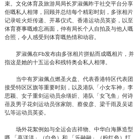
束。文化体育及旅游局局长罗淑佩昨于社交平台分享
佢嘅私人相簿，回顾并总结每个精彩时刻，多张相片
记录咗火炬传递、开幕仪式、香港运动员英姿，以至
体育赛事嘅难忘画面，仲有局长个人自拍及与他人嘅
合照，令人感受到体育嘅热情和动容。
罗淑佩在Fb发布由多张相片拼贴而成嘅相片，并
指这是她的十五运会和残特奥会私人相簿。
当中有罗淑佩点燃圣火盘、代表香港特区代表团
接受特区区旗等重要时刻，以及港队「小女车神」李
思颖、女子重剑运动员佘缮妡、港队「女飞鱼」何诗
蓓及男子花剑运动员张家朗、蔡俊彦、梁千雨及吴诺
弘等运动员英姿。
场外花絮例如与全运会吉祥物、中华白海豚造型
嘅 「喜洋洋」（白色）和 「乐融融」（粉红色）打