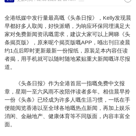
全港纸媒中发行量最高嘅《头条日报》，Kelly发现晨
早都好多人取阅，好快派晒，为响应环保同埋满足大
家对免费新闻资讯嘅需求，建议大家可以上网睇《头
条揭页版》，原来呢个揭页版嘅APP，喺出刊日凌晨
约1点后即时更新最新一份报纸，原装足本内容任读
者揭，用手机就可以随时随地紧贴重大新闻嘅详尽报
道。
《头条日报》作为全港首屈一指嘅免费中文报
章，星期一至六风雨不改陪伴读者多年。相信晨早拎
一份《头条》已经成为许多人嘅生活习惯，一纸在手
便能阅览香港以至全球各地嘅热点新闻，再加上娱乐
消闲、金融地产、健康体育等不同版面，内容丰富全
面。