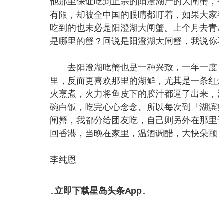
他那里保证吃到正宗的阳澄湖产的大闸蟹，
有限，却被全中国的眼睛都盯着，如果大家
吃到的也未必是阳澄湖大闸蟹。上个月去青
是哪里的蟹？回说是阳澄湖大闸蟹，我说你
去阳澄湖吃蟹也是一种兴致，一年一度，
里，反而更喜欢那里的湖鲜，尤其是一条红
火烹煮，火力将鱼皮下的胶汁都逼了出来，
碗白饭，吃完心心念念。所以每次到「湖滨
闸蟹，我都分给团友吃，自己则另外在那里
回香港，当晚在家里，温酒调醋，大快朵颐
李纯恩
↓立即下载星岛头条App↓