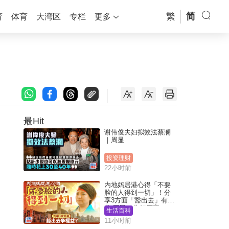
繁
简
育
体育
大湾区
专栏
更多
最Hit
谢伟俊夫妇拟效法蔡澜
｜周显
投资理财
22小时前
内地妈居港心得「不要
脸的人得到一切」！分
享3方面「豁出去」有著
数 网民：你好厉害
生活百科
11小时前