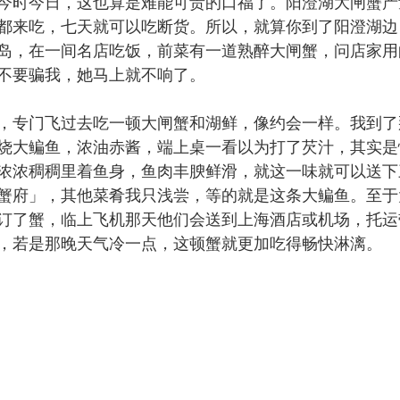
今时今日，这也算是难能可贵的口福了。阳澄湖大闸蟹产
都来吃，七天就可以吃断货。所以，就算你到了阳澄湖边
岛，在一间名店吃饭，前菜有一道熟醉大闸蟹，问店家用
不要骗我，她马上就不响了。
专门飞过去吃一顿大闸蟹和湖鲜，像约会一样。我到了
烧大鳊鱼，浓油赤酱，端上桌一看以为打了芡汁，其实是
浓浓稠稠里着鱼身，鱼肉丰腴鲜滑，就这一味就可以送下
蟹府」，其他菜肴我只浅尝，等的就是这条大鳊鱼。至于
订了蟹，临上飞机那天他们会送到上海酒店或机场，托运
，若是那晚天气冷一点，这顿蟹就更加吃得畅快淋漓。