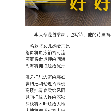
李天命是哲学家，也写诗。他的诗里面我
「茑萝将女儿嫁给荒原
荒原将血液输给河流
河流将命运押给湖海
湖海将拥抱送给沉舟
沉舟把思念寄给寡妇
寡妇把幽怨遗给高楼
高楼把青春卖给风雨
风雨把故人许给深秋
深秋将木叶还给大地
大地将仰望献给太阳