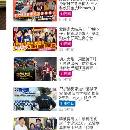
身家过亿背景惊人 三太
私伙鳄鱼皮Hermès拍剧
苏姐原来是半山楼后
影视圈
8小时前
爱回家大结局｜「Philip
仔」惊喜现身聚会 梁禹
勤大个仔高过樊亦敏 超
乖黐实林淑敏许家杰
影视圈
11小时前
功夫女足丨周星驰千呼
万唤终出来！偕刘嘉玲
迪丽热巴超狂阵容破天
荒现身香港谢票
影视圈
9小时前
27岁港男家道中落做保
安 惨遭旧同学嘲笑 挨足
3年遇「高人」指点 终辞
职宣告「转做一事」｜
时事热话
Juicy叮
12小时前
黎彼得离世丨黎树德被
封「李泳汉2.0」 老父刚
离世急于澄清「代找卡