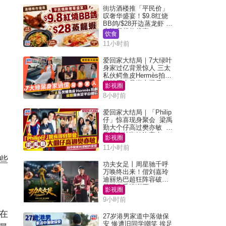
街坊酒楼推「平民价」
叹奢华盛宴！$9.8红烧
BB鸽/$28开边蒸龙虾 3
大晚餐超值优惠
饮食
11小时前
爱回家大结局｜7大绿叶
身家过亿背景惊人 三太
私伙鳄鱼皮Hermès拍剧
苏姐原来是半山楼后
影视圈
8小时前
爱回家大结局｜「Philip
仔」惊喜现身聚会 梁禹
勤大个仔高过樊亦敏 超
乖黐实林淑敏许家杰
影视圈
11小时前
些
功夫女足丨周星驰千呼
万唤终出来！偕刘嘉玲
迪丽热巴超狂阵容破天
荒现身香港谢票
影视圈
9小时前
在
27岁港男家道中落做保
安 惨遭旧同学嘲笑 挨足