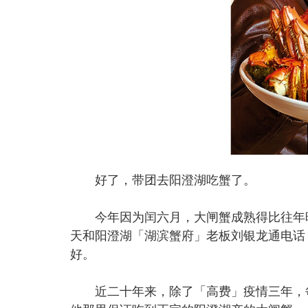
好了，带团去阳澄湖吃蟹了。
今年因为闰六月，大闸蟹成熟得比往年晚
天和阳澄湖「湖滨蟹府」老板刘银龙通电话
好。
近二十年来，除了「高费」疫情三年，每