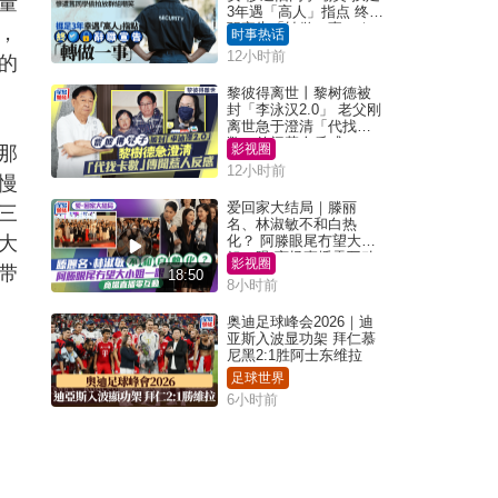
量
3年遇「高人」指点 终辞
职宣告「转做一事」｜
，
时事热话
Juicy叮
12小时前
的
黎彼得离世丨黎树德被
封「李泳汉2.0」 老父刚
离世急于澄清「代找卡
数」传闻惹人反感
影视圈
那
12小时前
慢
爱回家大结局｜滕丽
三
名、林淑敏不和白热
大
化？ 阿滕眼尾冇望大小
姐一眼 商场直播零互动
影视圈
带
18:50
8小时前
奥迪足球峰会2026｜迪
亚斯入波显功架 拜仁慕
尼黑2:1胜阿士东维拉
足球世界
6小时前