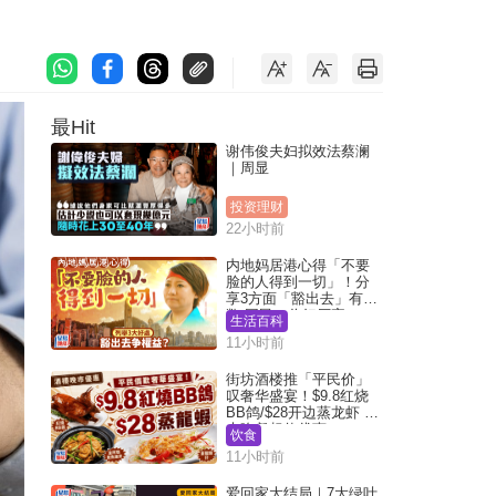
最Hit
谢伟俊夫妇拟效法蔡澜
｜周显
投资理财
22小时前
内地妈居港心得「不要
脸的人得到一切」！分
享3方面「豁出去」有著
数 网民：你好厉害
生活百科
11小时前
街坊酒楼推「平民价」
叹奢华盛宴！$9.8红烧
BB鸽/$28开边蒸龙虾 3
大晚餐超值优惠
饮食
11小时前
爱回家大结局｜7大绿叶