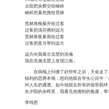
太阳把余辉交给峻岭
峻岭把暮色推给荒林
荒林将晚菊开给过客
过客把清芬携到远方
荒林将夜幕剪给过客
过客把星月带到远方
远方向我展示戈壁的浩瀚
我在浩瀚戈壁上发现江南」
在病榻上纠缠了好些年之后，天命走了。
锐利的思辨本领，想到他留在学生心目中「
对人生的通透。如今他脱去所有的俗世羁绊
在夕阳的余晖里，我看见他瘦削的脸庞，带
李纯恩