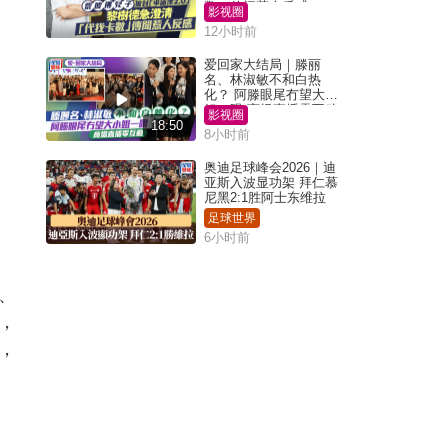
数」传闻惹人反感
影视圈
12小时前
爱回家大结局｜滕丽
名、林淑敏不和白热
化？ 阿滕眼尾冇望大小
姐一眼 商场直播零互动
影视圈
18:50
8小时前
奥迪足球峰会2026｜迪
亚斯入波显功架 拜仁慕
尼黑2:1胜阿士东维拉
足球世界
6小时前
、
，
，