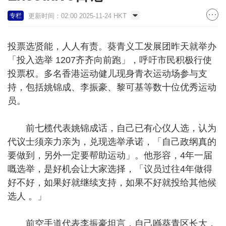
更新时间：02:00 2025-11-24 HKT
专栏
投票选贤能，人人有责。葵青义工发展团昨天就举办
「投入选举 1207齐齐向前跑」，呼吁市民积极行使
投票权。多名香港运动健儿现身青衣运动场参与支
持，包括姚锦成、李振豪、黎可基等数十位优秀运动
员。
前七榄代表姚锦成话，自己已有心仪人选，认为
代议士须亲力亲为，兑现选举承诺，「自己政纲真的
要做到，另外一定要帮助运动」。他形容，4年一届
嘅选举，是好机会让大家选择，「议员过往4年做得
好不好，如果好就继续支持，如果不好就投给其他候
选人 。」
前空手道代表李振豪坦言，自己喺葵青区长大，