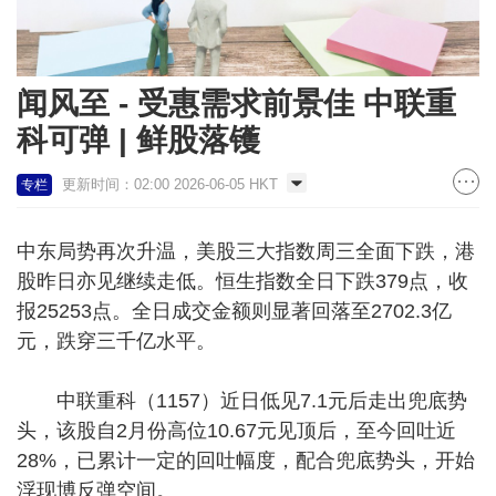
闻风至 - 受惠需求前景佳 中联重
科可弹 | 鲜股落镬
更新时间：02:00 2026-06-05 HKT
专栏
中东局势再次升温，美股三大指数周三全面下跌，港
股昨日亦见继续走低。恒生指数全日下跌379点，收
报25253点。全日成交金额则显著回落至2702.3亿
元，跌穿三千亿水平。
中联重科（1157）近日低见7.1元后走出兜底势
头，该股自2月份高位10.67元见顶后，至今回吐近
28%，已累计一定的回吐幅度，配合兜底势头，开始
浮现博反弹空间。