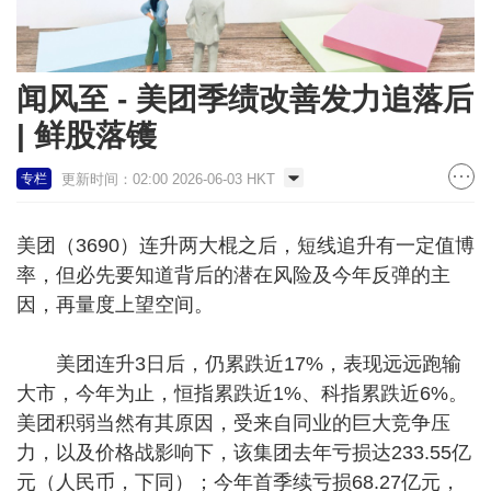
闻风至 - 美团季绩改善发力追落后
| 鲜股落镬
更新时间：02:00 2026-06-03 HKT
专栏
美团（3690）连升两大棍之后，短线追升有一定值博
率，但必先要知道背后的潜在风险及今年反弹的主
因，再量度上望空间。
美团连升3日后，仍累跌近17%，表现远远跑输
大市，今年为止，恒指累跌近1%、科指累跌近6%。
美团积弱当然有其原因，受来自同业的巨大竞争压
力，以及价格战影响下，该集团去年亏损达233.55亿
元（人民币，下同）；今年首季续亏损68.27亿元，