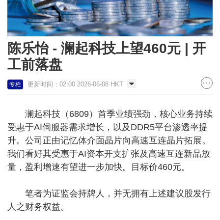
陈乐怡 - 澜起科技上望460元 | 开
工前落盘
更新时间：02:00 2026-06-08 HKT
专栏
澜起科技（6809）首季业绩强劲，核心业务持续
受惠于AI伺服器需求增长，以及DDR5平台渗透率提
升。公司正由记忆体介面晶片向高速互连晶片拓展。
我们看好其受惠于AI资本开支扩张及高速互连新品放
量，盈利增速有望进一步加快。目标价460元。
笔者为证监会持牌人，并无拥有上述建议股发行
人之财务权益。