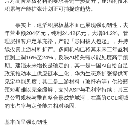
片对高阶基板材料的要求将进一步提升，建滔的技术
积累与产能扩张计划正可捕捉这趋势。
事实上，建滔积层板基本面已展现强劲韧性，去
年营业额204亿元，纯利24.42亿元，大增84.2%。管
理层指客户定单充裕，产能「形同被人包起」，并持
续投资上游材料扩产。多间机构已将其未来三年盈利
预测上调16%至24%，反映AI相关需求能见度高于预
期。建滔未来增长是确定的，其一是中国AI自给自足
政策推动本土供应链本土化，华为生态系扩张提供可
见定单能见度；其二是上游材料（玻纤布等）供给瓶
颈短期难以完全缓解，支持ASP与毛利率持续；其三
是公司规模与垂直整合形成护城河，在高阶CCL领域
的市占率与定价能力相对稳固。
基本面呈强劲韧性