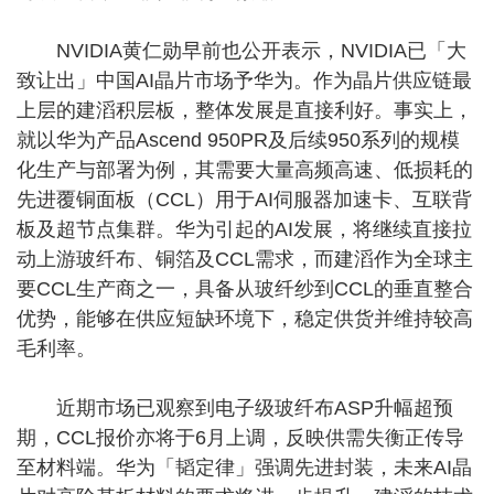
NVIDIA黄仁勋早前也公开表示，NVIDIA已「大
致让出」中国AI晶片市场予华为。作为晶片供应链最
上层的建滔积层板，整体发展是直接利好。事实上，
就以华为产品Ascend 950PR及后续950系列的规模
化生产与部署为例，其需要大量高频高速、低损耗的
先进覆铜面板（CCL）用于AI伺服器加速卡、互联背
板及超节点集群。华为引起的AI发展，将继续直接拉
动上游玻纤布、铜箔及CCL需求，而建滔作为全球主
要CCL生产商之一，具备从玻纤纱到CCL的垂直整合
优势，能够在供应短缺环境下，稳定供货并维持较高
毛利率。
近期市场已观察到电子级玻纤布ASP升幅超预
期，CCL报价亦将于6月上调，反映供需失衡正传导
至材料端。华为「韬定律」强调先进封装，未来AI晶