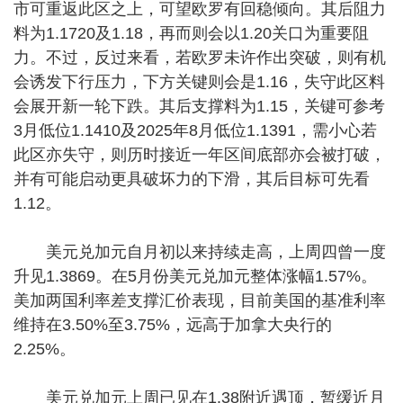
市可重返此区之上，可望欧罗有回稳倾向。其后阻力
料为1.1720及1.18，再而则会以1.20关口为重要阻
力。不过，反过来看，若欧罗未许作出突破，则有机
会诱发下行压力，下方关键则会是1.16，失守此区料
会展开新一轮下跌。其后支撑料为1.15，关键可参考
3月低位1.1410及2025年8月低位1.1391，需小心若
此区亦失守，则历时接近一年区间底部亦会被打破，
并有可能启动更具破坏力的下滑，其后目标可先看
1.12。
美元兑加元自月初以来持续走高，上周四曾一度
升见1.3869。在5月份美元兑加元整体涨幅1.57%。
美加两国利率差支撑汇价表现，目前美国的基准利率
维持在3.50%至3.75%，远高于加拿大央行的
2.25%。
美元兑加元上周已见在1.38附近遇顶，暂缓近月