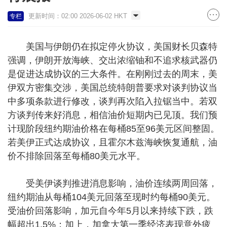
更新时间：02:00 2026-06-02 HKT
专栏
美国与伊朗仍在拟定停火协议，美国财长贝森特
强调，伊朗开放海峡、交出浓缩铀和不追求核武器仍
是促进达成协议的三大条件。在刚刚过去的周末，美
伊双方密集交涉，美国总统特朗普要求对谈判协议当
中多项条款进行修改，谈判再次陷入拉锯当中。若双
方谈判传来好消息，相信油价短期内已见顶。我们预
计现阶段纽约期油价格在每桶85至96美元区间整固。
若美伊正式达成协议，且霍尔木兹海峡恢复通航，油
价不排除回落至每桶80美元水平。
受美伊谈判推进消息影响，油价连续两周回落，
纽约期油从每桶104美元回落至现时约每桶90美元。
受油价回落影响，加元自今年5月以来持续下跌，跌
幅超出1.5%；加上，加拿大第一季经济表现意外疲