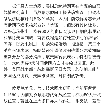
据消息人士透露，美国总统特朗普在周五的白宫
战情室会议上，虽然暗示倾向于接受该协议，但要求
修改伊朗核计划条款的草案，因为目前谅解备忘录只
有伊朗不追求核武器的「承诺」，但没有具体让步。
该备忘录指出，将有60天的窗口期谈判伊朗的核承诺
和解除美国制裁，首要议程是如何处置伊朗的浓缩铀
库存，以及限制进一步的浓缩活动。报道指，第二个
消息来源表示，特朗普还希望修改围绕霍尔木兹海峡
重新开放的部分措辞，该美国官员表示，特朗普被告
知，大约需要3天时间伊朗方面才会给出回复。此
外，美国战争部长赫格塞斯周日表示，若伊朗未能与
美国达成协议，美国准备重启对伊朗的攻击。
欧罗兑美元走势，技术图表所见，当前要留意
1.1660，为前期双顶形态的颈线位置，亦为50天平均
线位置，暂且在上周多日亦未能作进一步突破，若后