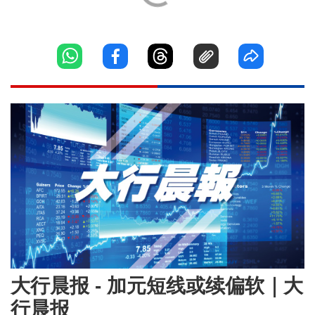
大行晨报 - 加元短线或续偏软｜大
行晨报